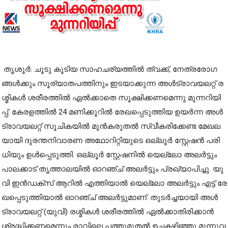
തൃ​ശൂ​ർ: ചൂ​ടു കൂ​ടി​യ സാ​ഹ​ച​ര്യ​ത്തി​ൽ ത്വ​ക്ക്, നേ​ത്ര​രോ​ഗ​
ങ്ങ​ൾ​ക്കും സൂ​ര്യാ​ത​പ​ത്തി​നും ഇ​ട​യാ​ക്കു​ന്ന അ​ൾ​ട്രാ​വ​യ​ല​റ്റ് ര​
ശ്മി​ക​ൾ ശ​രീ​ര​ത്തി​ൽ ഏ​ൽ​ക്കാ​തെ സൂ​ക്ഷി​ക്ക​ണ​മെ​ന്നു മു​ന്ന​റി​യി​
പ്പ്. കേ​ര​ള​ത്തി​ൽ 24 മ​ണി​ക്കൂ​റി​ൽ രേ​ഖ​പ്പെ​ടു​ത്തി​യ ഉ​യ​ർ​ന്ന അ​ൾ​
ട്രാ​വ​യ​ല​റ്റ് സൂ​ചി​ക​യി​ൽ മു​ൻ​ക​രു​ത​ൽ സ്വീ​ക​രി​ക്കേ​ണ്ട മേ​ഖ​ല​
യാ​യി ദു​ര​ന്ത​നി​വാ​ര​ണ അ​ഥോ​റി​റ്റി​യു​ടെ ഒ​ല്ലൂ​ർ സ്റ്റേ​ഷ​ൻ പ​രി​
ധി​യും ഉ​ൾ​പ്പെ​ടു​ത്തി. ഒ​ല്ലൂ​ർ സ്റ്റേ​ഷ​നി​ൽ യെ​ല്ലോ അ​ല​ർ​ട്ടും
പാ​ല​ക്കാ​ട് തൃ​ത്താ​ല​യി​ൽ ഓ​റ​ഞ്ച് അ​ല​ർ​ട്ടും പ്ര​ഖ്യാ​പി​ച്ചു. യു​
വി ഇ​ൻ​ഡ​ക്സ് ആ​റി​ൽ എ​ത്തി​യാ​ൽ യെ​ല്ലോ അ​ല​ർ​ട്ടും എ​ട്ട് രേ​
ഖ​പ്പെ​ടു​ത്തി​യാ​ൽ ഓ​റ​ഞ്ച് അ​ല​ർ​ട്ടു​മാ​ണ്. തു​ട​ർ​ച്ച​യാ​യി അ​ൾ​
ട്രാ​വ​യ​ല​റ്റ് (യു​വി) ര​ശ്മി​ക​ൾ ശ​രീ​ര​ത്തി​ൽ ഏ​ൽ​ക്കാ​തി​രി​ക്കാ​ൻ
ശ്ര​ദ്ധി​ക്ക​ണ​മെ​ന്നും രാ​വി​ലെ പ​ത്തു​മു​ത​ൽ ഉ​ച്ച​ക​ഴി​ഞ്ഞു മൂ​ന്നു​വ​