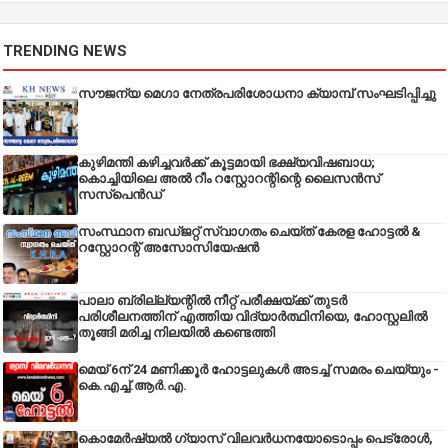
TRENDING NEWS
സൗജന്യ മെഗാ നേത്രപരിശോധനാ ക്യാമ്പ് സംഘടിപ്പിച്ചു
കുഴിമന്തി കഴിച്ചവർക്ക് കൂട്ടമായി ഭക്ഷ്യവിഷബാധ;
കൊച്ചിയിലെ അൽ റീം റസ്റ്റോറന്റിന്റെ ലൈസൻസ്
സസ്പെൻഡ്
സംസ്ഥാന ബഡ്‌ജറ്റ് സ്വാഗതം ചെയ്ത് കേരള ഹോട്ടൽ &
റസ്റ്റോറന്റ് അസോസിയേഷൻ
പാലാ ബ്രില്ല്യന്റിൽ നീറ്റ് പരീക്ഷയ്ക്ക് തുടർ
പരിശീലനത്തിന് എത്തിയ വിദ്യാർത്ഥിനിയെ, ഹോസ്റ്റലിൽ
തൂങ്ങി മരിച്ച നിലയിൽ കണ്ടെത്തി
മെയ് 6ന് 24 മണിക്കൂർ ഹോട്ടലുകൾ അടച്ച് സമരം ചെയ്യും -
കെ.എച്ച്.ആർ.എ.
കൊമേർഷ്യൽ ഗ്യാസ് വിലവർധനയോടൊപ്പം പെട്രോൾ,