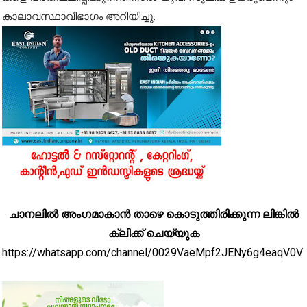
കാ​ലാ​വ​സ്ഥാ​വി​ഭാ​ഗം അ​റി​യി​ച്ചു.
ചാനലിൽ അംഗമാകാൻ താഴെ കൊടുത്തിരിക്കുന്ന ലിങ്കിൽ
ക്ലിക്ക് ചെയ്യുക
https://whatsapp.com/channel/0029VaeMpf2JENy6g4eaqV0V