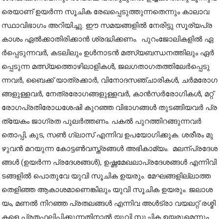
രെ​യാ​ണ് ഉ​യ​ർ​ന്ന സൂ​ചി​ക രേ​ഖ​പ്പെ​ടു​ത്തു​ന്ന​തെ​ന്നും കാ​ലാ​വ​
സ്ഥാ​വി​ഭാ​ഗം അ​റി​യി​ച്ചു. ഈ ​സ​മ​യ​ങ്ങ​ളി​ൽ നേ​രി​ട്ടു സൂ​ര്യ​പ്ര​
കാ​ശം ഏ​ൽ​ക്കാ​തി​രി​ക്കാ​ൻ ശ്ര​ദ്ധി​ക്ക​ണം. പു​റം​ജോ​ലി​ക​ളി​ൽ ഏ​
ർ​പ്പെ​ടു​ന്ന​വ​ർ, ക​ട​ലി​ലും ഉ​ൾ​നാ​ട​ൻ മ​ത്സ്യ​ബ​ന്ധ​ന​ത്തി​ലും ഏ​ർ​
പ്പെ​ടു​ന്ന മ​ത്സ്യ​ത്തൊ​ഴി​ലാ​ളി​ക​ൾ, ജ​ല​ഗ​താ​ഗ​ത​ത്തി​ലേ​ർ​പ്പെ​ടു​
ന്ന​വ​ർ, ബൈ​ക്ക് യാ​ത്ര​ക്കാ​ർ, വി​നോ​ദ​സ​ഞ്ചാ​രി​ക​ൾ, ച​ർ​മ​രോ​ഗ​
ങ്ങ​ളു​ള്ള​വ​ർ, നേ​ത്ര​രോ​ഗ​ങ്ങ​ളു​ള്ള​വ​ർ, കാ​ൻ​സ​ർ​രോ​ഗി​ക​ൾ, മ​റ്റ്
രോ​ഗ​പ്ര​തി​രോ​ധ​ശേ​ഷി കു​റ​ഞ്ഞ വി​ഭാ​ഗ​ങ്ങ​ൾ തു​ട​ങ്ങി​യ​വ​ർ പ്ര​
ത്യേ​കം ജാ​ഗ്ര​ത പു​ല​ർ​ത്ത​ണം. പ​ക​ൽ പു​റ​ത്തി​റ​ങ്ങു​ന്ന​വ​ർ
തൊ​പ്പി, കു​ട, സ​ണ്‍ ഗ്ലാ​സ് എ​ന്നി​വ ഉ​പ​യോ​ഗി​ക്കു​ക. ശ​രീ​രം മു​
ഴു​വ​ൻ മ​റ​യു​ന്ന കോ​ട്ട​ണ്‍​വ​സ്ത്ര​ങ്ങ​ൾ അ​ഭി​കാ​മ്യം. മ​ല​ന്പ്ര​ദേ​ശ​
ങ്ങ​ൾ (ഉ​യ​ർ​ന്ന പ്ര​ദേ​ശ​ങ്ങ​ൾ), ഉ​ഷ്ണ​മേ​ഖ​ലാ​പ്ര​ദേ​ശ​ങ്ങ​ൾ എ​ന്നി​വി​
ട​ങ്ങ​ളി​ൽ പൊ​തു​വേ യു​വി സൂ​ചി​ക ഉ​യ​രും. മേ​ഘ​ങ്ങ​ളി​ല്ലാ​ത്ത
തെ​ളി​ഞ്ഞ ആ​കാ​ശ​മാ​ണെ​ങ്കി​ലും യു​വി സൂ​ചി​ക ഉ​യ​രും. ജ​ലാ​ശ​
യം, മ​ണ​ൽ നി​റ​ഞ്ഞ പ്ര​ത​ല​ങ്ങ​ൾ എ​ന്നി​വ അ​ൾ​ട്രാ വ​യ​ല​റ്റ് ര​ശ്മി​
ക​ളെ പ്ര​ത​ഫ​ലി​പ്പി​ക്കു​ന്ന​തി​നാ​ൽ യു​വി സൂ​ചി​ക ഉ​യ​രു​മെ​ന്നും