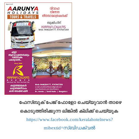
ഫേസ്ബുക് പേജ് ഫോളോ ചെയ്യുവാൻ താഴെ
കൊടുത്തിരിക്കുന്ന ലിങ്കിൽ ക്ലിക്ക് ചെയ്യുക
https://www.facebook.com/keralahotelnews?
mibextid=സ്‌ബിഡക്വൽ