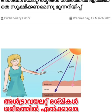
അ​ൾ​ട്രാ​വ​യ​ല​റ്റ് ര​ശ്മി​ക​ൾ ശ​രീ​ര​ത്തി​ൽ ഏ​ൽ​ക്കാ​
തെ സൂ​ക്ഷി​ക്ക​ണ​മെ​ന്നു മു​ന്ന​റി​യി​പ്പ്
Published by Editor
Wednesday, 12 March 2025