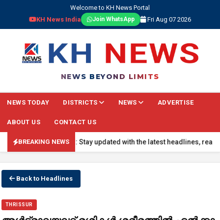
Welcome to KH News Portal
KH News India
Fri Aug 07 2026
Join WhatsApp
NEWS BEYOND LIMITS
NEWS TODAY
DISTRICTS
NEWS
ADVERTISE
ABOUT US
CONTACT US
🔴 BREAKING NEWS: Stay updated with the latest headlines, real-time
BREAKING NEWS
Back to Headlines
THRISSUR