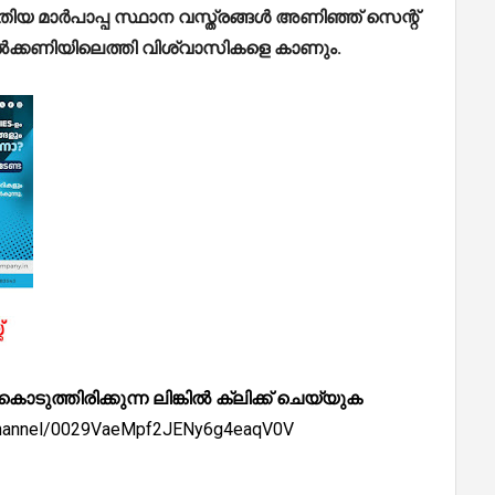
പുതിയ മാർപാപ്പ സ്ഥാന വസ്ത്രങ്ങൾ അണിഞ്ഞ് സെന്റ്
ബാൽക്കണിയിലെത്തി വിശ്വാസികളെ കാണും.
്തിരിക്കുന്ന ലിങ്കിൽ ക്ലിക്ക് ചെയ്യുക
/channel/0029VaeMpf2JENy6g4eaqV0V