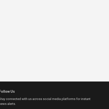
Follow Us
Stay connected with us across social media platforms for instant
news alerts.