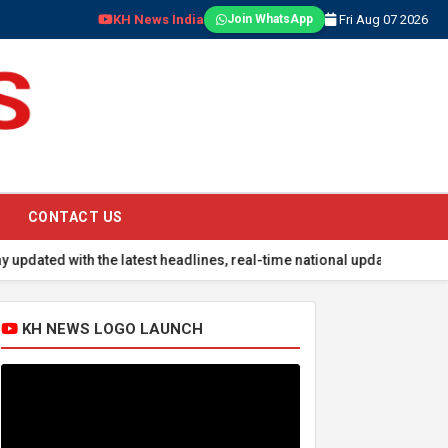
KH News India
Fri Aug 07 2026
Join WhatsApp
CONTACT US
ith the latest headlines, real-time national updates, global events,
KH NEWS LOGO LAUNCH