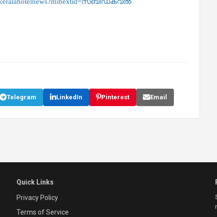
m/keralahotelnews?mibextid=സ്‌ബിഡക്വൽ
Telegram
LinkedIn
Pinterest
Email
Quick Links
Privacy Policy
Terms of Service