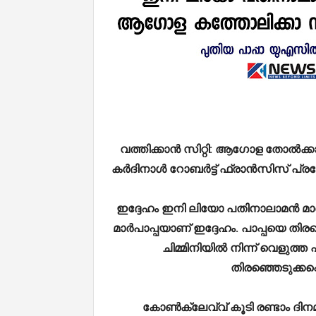
വത്തിക്കാൻ സിറ്റി: ആഗോള തോൽക്ക
കർദിനാൾ റോബർട്ട് ഫ്രാൻസിസ് പ്ര
ഇദ്ദേഹം ഇനി ലിയോ പതിനാലാമൻ മാർപ
മാർപാപ്പയാണ് ഇദ്ദേഹം. പാപ്പയെ തിര
ചിമ്മിനിയിൽ നിന്ന് വെളുത
തിരഞ്ഞെടുക്കപ്പെ
കോൺക്ലേവ്വ് കൂടി രണ്ടാം ദിനമ