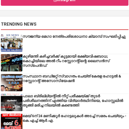
TRENDING NEWS
സൗജന്യ മെഗാ നേത്രപരിശോധനാ ക്യാമ്പ് സംഘടിപ്പിച്ചു
കുഴിമന്തി കഴിച്ചവർക്ക് കൂട്ടമായി ഭക്ഷ്യവിഷബാധ;
കൊച്ചിയിലെ അൽ റീം റസ്റ്റോറന്റിന്റെ ലൈസൻസ്
സസ്പെൻഡ്
സംസ്ഥാന ബഡ്‌ജറ്റ് സ്വാഗതം ചെയ്ത് കേരള ഹോട്ടൽ &
റസ്റ്റോറന്റ് അസോസിയേഷൻ
പാലാ ബ്രില്ല്യന്റിൽ നീറ്റ് പരീക്ഷയ്ക്ക് തുടർ
പരിശീലനത്തിന് എത്തിയ വിദ്യാർത്ഥിനിയെ, ഹോസ്റ്റലിൽ
തൂങ്ങി മരിച്ച നിലയിൽ കണ്ടെത്തി
മെയ് 6ന് 24 മണിക്കൂർ ഹോട്ടലുകൾ അടച്ച് സമരം ചെയ്യും -
കെ.എച്ച്.ആർ.എ.