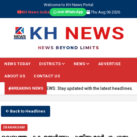
Welcome to KH News Portal
KH News India
Thu Aug 06 2026
Join WhatsApp
NEWS BEYOND LIMITS
NEWS TODAY
DISTRICTS
NEWS
ADVERTISE
ABOUT US
CONTACT US
🔴 BREAKING NEWS: Stay updated with the latest headlines, real-t
BREAKING NEWS
Back to Headlines
ERANAKUIAM