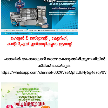
ചാനലിൽ അംഗമാകാൻ താഴെ കൊടുത്തിരിക്കുന്ന ലിങ്കിൽ
ക്ലിക്ക് ചെയ്യുക
https://whatsapp.com/channel/0029VaeMpf2JENy6g4eaqV0V