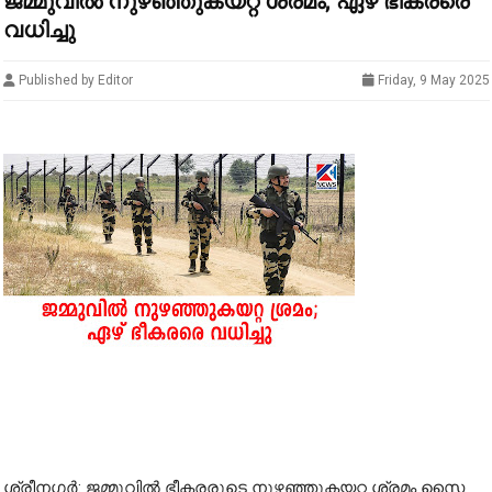
ജ​മ്മു​വില്‍ നു​ഴ​ഞ്ഞു​ക​യ​റ്റ ശ്ര​മം; ഏ​ഴ് ഭീ​ക​ര​രെ
വ​ധി​ച്ചു
Published by Editor
Friday, 9 May 2025
ശ്രീനഗർ: ജ​മ്മു​വി​​ല്‍ ഭീ​ക​ര​രു​ടെ നു​ഴ​ഞ്ഞു​ക​യ​റ്റ ശ്ര​മം സൈ​