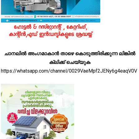
ചാനലിൽ അംഗമാകാൻ താഴെ കൊടുത്തിരിക്കുന്ന ലിങ്കിൽ
ക്ലിക്ക് ചെയ്യുക
https://whatsapp.com/channel/0029VaeMpf2JENy6g4eaqV0V