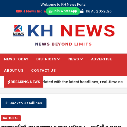
Welcome to KH News Portal
KH News India
Thu Aug 06 2026
Join WhatsApp
NEWS BEYOND LIMITS
NEWS TODAY
DISTRICTS
NEWS
ADVERTISE
ABOUT US
CONTACT US
ING NEWS: Stay updated with the latest headlines, real-time nationa
BREAKING NEWS
Back to Headlines
NATIONAL