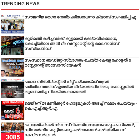
TRENDING NEWS
സൗജന്യ മെഗാ നേത്രപരിശോധനാ ക്യാമ്പ് സംഘടിപ്പിച്ചു
കുഴിമന്തി കഴിച്ചവർക്ക് കൂട്ടമായി ഭക്ഷ്യവിഷബാധ;
കൊച്ചിയിലെ അൽ റീം റസ്റ്റോറന്റിന്റെ ലൈസൻസ്
സസ്പെൻഡ്
സംസ്ഥാന ബഡ്‌ജറ്റ് സ്വാഗതം ചെയ്ത് കേരള ഹോട്ടൽ &
റസ്റ്റോറന്റ് അസോസിയേഷൻ
പാലാ ബ്രില്ല്യന്റിൽ നീറ്റ് പരീക്ഷയ്ക്ക് തുടർ
പരിശീലനത്തിന് എത്തിയ വിദ്യാർത്ഥിനിയെ, ഹോസ്റ്റലിൽ
തൂങ്ങി മരിച്ച നിലയിൽ കണ്ടെത്തി
മെയ് 6ന് 24 മണിക്കൂർ ഹോട്ടലുകൾ അടച്ച് സമരം ചെയ്യും -
കെ.എച്ച്.ആർ.എ.
കൊമേർഷ്യൽ ഗ്യാസ് വിലവർധനയോടൊപ്പം പെട്രോൾ,
ഡീസല്‍ വില കൂട്ടിയേക്കും ഒഴിവാക്കാന്‍ കഴിയില്ലെന്ന്
കേന്ദ്രസര്‍ക്കാര്‍.