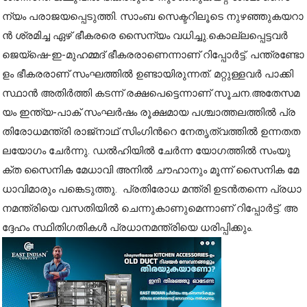
ന്യം പ​രാ​ജ​യ​പ്പെ​ടു​ത്തി. സാം​ബ സെ​ക്ട​റി​ലൂ​ടെ നു​ഴ​ഞ്ഞു​ക​യ​റാ​
ന്‍ ശ്ര​മി​ച്ച ഏ​ഴ് ഭീ​ക​ര​രെ സൈ​ന്യം വ​ധി​ച്ചു.കൊ​ല്ല​പ്പെ​ട്ട​വ​ര്‍
ജെ​യ്‌​ഷെ-​ഇ-​മു​ഹ​മ്മ​ദ് ഭീ​ക​ര​രാ​ണെ​ന്നാ​ണ് റി​പ്പോ​ര്‍​ട്ട്. പ​ന്ത്ര​ണ്ടോ​
ളം ഭീ​ക​ര​രാണ് സം​ഘ​ത്തി​ല്‍ ഉ​ണ്ടാ​യി​രു​ന്ന​ത്. മ​റ്റു​ള്ള​വ​ര്‍ പാ​ക്കി​
സ്ഥാ​ന്‍ അ​തി​ര്‍​ത്തി ക​ട​ന്ന് ര​ക്ഷ​പെ​ട്ടെ​ന്നാ​ണ് സൂ​ച​ന.അ​തേ​സ​മ​
യം ഇ​ന്ത്യ-​പാ​ക് സം​ഘ​ർ​ഷം രൂ​ക്ഷ​മാ​യ പ​ശ്ചാ​ത്ത​ല​ത്തി​ൽ പ്ര​
തി​രോ​ധ​മ​ന്ത്രി രാ​ജ്നാ​ഥ് സിം​ഗി​ന്‍റെ നേ​തൃ​ത്വ​ത്തി​ൽ ഉ​ന്ന​ത​ത​
ല​യോ​ഗം ചേ​ർ​ന്നു. ഡ​ൽ​ഹി​യി​ൽ ചേ​ർ​ന്ന യോ​ഗ​ത്തി​ൽ സം​യു​
ക്ത സൈ​നി​ക മേ​ധാ​വി അ​നി​ൽ ചൗ​ഹാ​നും മൂ​ന്ന് സൈ​നി​ക മേ​
ധാ​വി​മാ​രും പ​ങ്കെ​ടു​ത്തു. പ്ര​തി​രോ​ധ മ​ന്ത്രി ഉ​ട​ൻ​ത​ന്നെ പ്ര​ധാ​
ന​മ​ന്ത്രി​യെ വ​സ​തി​യി​ൽ ചെ​ന്നു​കാ​ണു​മെ​ന്നാ​ണ് റി​പ്പോ​ർ​ട്ട്. അ​
ദ്ദേ​ഹം സ്ഥി​തി​ഗ​തി​ക​ൾ പ്ര​ധാ​ന​മ​ന്ത്രി​യെ ധ​രി​പ്പി​ക്കും.