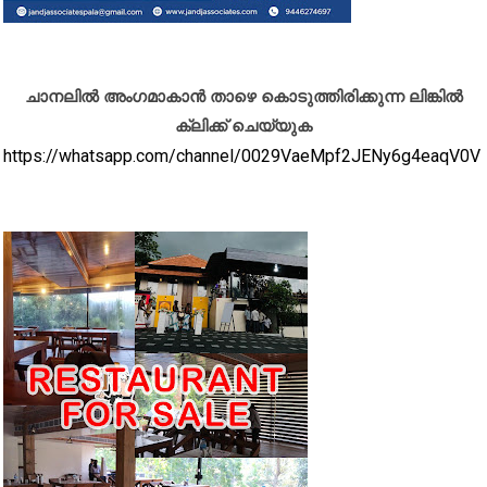
ചാനലിൽ അംഗമാകാൻ താഴെ കൊടുത്തിരിക്കുന്ന ലിങ്കിൽ
ക്ലിക്ക് ചെയ്യുക
https://whatsapp.com/channel/0029VaeMpf2JENy6g4eaqV0V