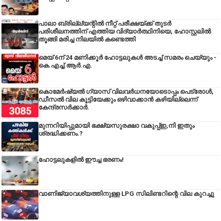
പാലാ ബ്രില്ല്യന്റിൽ നീറ്റ് പരീക്ഷയ്ക്ക് തുടർ
പരിശീലനത്തിന് എത്തിയ വിദ്യാർത്ഥിനിയെ, ഹോസ്റ്റലിൽ
തൂങ്ങി മരിച്ച നിലയിൽ കണ്ടെത്തി
മെയ് 6ന് 24 മണിക്കൂർ ഹോട്ടലുകൾ അടച്ച് സമരം ചെയ്യും -
കെ.എച്ച്.ആർ.എ.
കൊമേർഷ്യൽ ഗ്യാസ് വിലവർധനയോടൊപ്പം പെട്രോൾ,
ഡീസല്‍ വില കൂട്ടിയേക്കും ഒഴിവാക്കാന്‍ കഴിയില്ലെന്ന്
കേന്ദ്രസര്‍ക്കാര്‍.
മുന്നറിയിപ്പുമായി ഭക്ഷ്യസുരക്ഷാ വകുപ്പ്ഇ,നി ഇതും
ശ്രദ്ധിക്കണം.?
ഹോട്ടലുകളിൽ ഈച്ച ഭരണം!
വാണിജ്യാവശ്യത്തിനുള്ള LPG സിലിണ്ടറിന്റെ വില കുറച്ചു