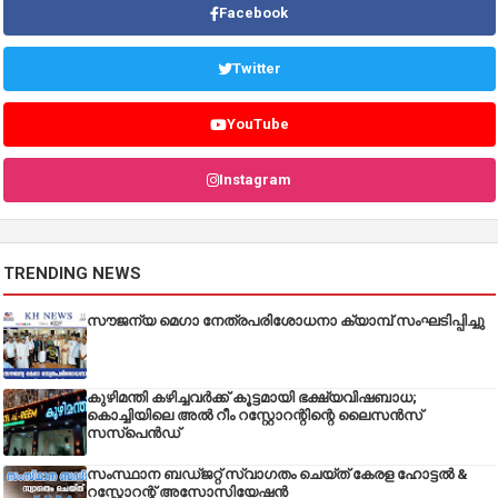
Facebook
Twitter
YouTube
Instagram
TRENDING NEWS
സൗജന്യ മെഗാ നേത്രപരിശോധനാ ക്യാമ്പ് സംഘടിപ്പിച്ചു
കുഴിമന്തി കഴിച്ചവർക്ക് കൂട്ടമായി ഭക്ഷ്യവിഷബാധ;
കൊച്ചിയിലെ അൽ റീം റസ്റ്റോറന്റിന്റെ ലൈസൻസ്
സസ്പെൻഡ്
സംസ്ഥാന ബഡ്‌ജറ്റ് സ്വാഗതം ചെയ്ത് കേരള ഹോട്ടൽ &
റസ്റ്റോറന്റ് അസോസിയേഷൻ