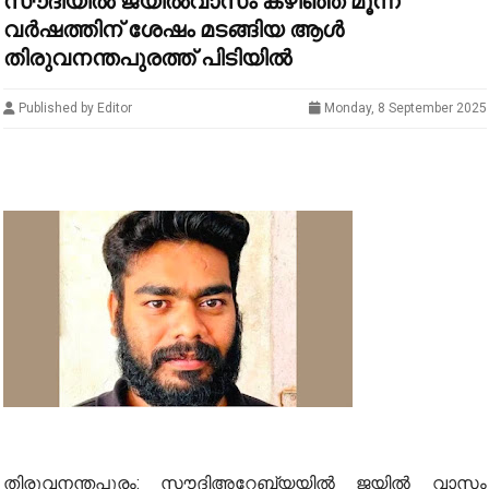
സൗദിയിൽ ജയിൽവാസം കഴിഞ്ഞ് മൂന്ന്
വർഷത്തിന് ശേഷം മടങ്ങിയ ആൾ
തിരുവനന്തപുരത്ത് പിടിയിൽ
Published by Editor
Monday, 8 September 2025
തിരുവനന്തപുരം: സൗദിഅറേബ്യയിൽ ജയിൽ വാസം