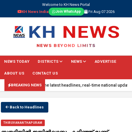
Welcome to KH News Portal
KH News India
Fri Aug 07 2026
Join WhatsApp
NEWS BEYOND LIMITS
NEWS TODAY
DISTRICTS
NEWS
ADVERTISE
ABOUT US
CONTACT US
y updated with the latest headlines, real-time national updates, gl
BREAKING NEWS
Back to Headlines
THIRUVANANTHAPURAM