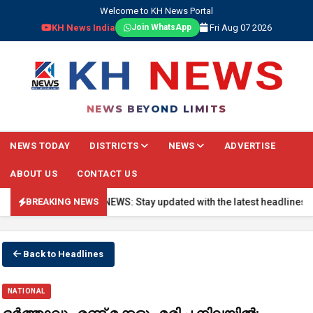
Welcome to KH News Portal
KH News India
Fri Aug 07 2026
Join WhatsApp
NEWS BEYOND LIMITS
NEWS TODAY
DISTRICTS
NEWS
ADVERTISE
ABOUT US
CONTACT US
🔴 BREAKING NEWS: Stay updated with the latest headlines, real
BREAKING NEWS
Back to Headlines
NATIONAL