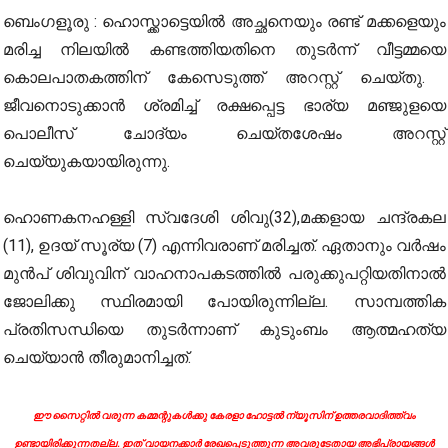
ബെം​ഗളൂരു : ഹൊസ്ക്കാട്ടെയിൽ അച്ഛനെയും രണ്ട് മക്കളെയും
മരിച്ച നിലയിൽ കണ്ടത്തിയതിനെ തുടർന്ന് വീട്ടമ്മയെ
കൊലപാതകത്തിന് കേസെടുത്ത് അറസ്റ്റ് ചെയ്തു. ​
ജീവനൊടുക്കാൻ ശ്രമിച്ച് രക്ഷപ്പെട്ട ഭാര്യ മഞ്ജുളയെ
പൊലീസ് ചോദ്യം ചെയ്തശേഷം അറസ്റ്റ്
ചെയ്യുകയായിരുന്നു.
ഹൊണകന​ഹള്ളി സ്വ​ദേശി ശിവു(32),മക്കളായ ചന്ദ്രകല
(11), ഉ​​ദയ് സൂര്യ (7) എന്നിവരാണ് മരിച്ചത്. ഏതാനും വർഷം
മുൻപ് ശിവുവിന് വാഹനാപകടത്തിൽ പരുക്കുപറ്റിയതിനാൽ
ജോലിക്കു സ്ഥിരമായി പോയിരുന്നില്ല. സാമ്പത്തിക
പ്രതിസന്ധിയെ തുടർന്നാണ് കുടുംബം ആത്മഹത്യ
ചെയ്യാൻ തീരുമാനിച്ചത്.
ഈ സൈറ്റിൽ വരുന്ന കമ്മന്റുകൾക്കു കേരളാ ഹോട്ടൽ ന്യൂസിന് ഉത്തരവാദിത്ത്വം
ഉണ്ടായിരിക്കുന്നതല്ല. ഇത് വായനക്കാർ രേഖപ്പെടുത്തുന്ന അവരുടേതായ അഭിപ്രായങ്ങൾ