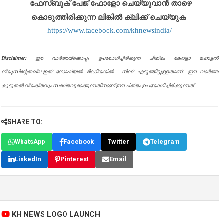
ഫേസ്ബുക് പേജ് ഫോളോ ചെയ്യുവാൻ താഴെ
കൊടുത്തിരിക്കുന്ന ലിങ്കിൽ ക്ലിക്ക് ചെയ്യുക
https://www.facebook.com/khnewsindia/
Disclaimer:
ചിത്രം കേരളാ ഹോട്ടൽ
ഈ വാർത്തയ്ക്കൊപ്പം ഉപയോഗിച്ചിരിക്കുന്ന
ന്യൂസിന്റേതല്ല.ഇത് സോഷ്യൽ മീഡിയയിൽ നിന്ന് എടുത്തിട്ടുള്ളതാണ്. ഈ വാർത്ത
കൂടുതൽ വ്യക്തവും സമഗ്രവുമാക്കുന്നതിനാണ് ഈ ചിത്രം ഉപയോഗിച്ചിരിക്കുന്നത്.
SHARE TO:
WhatsApp
Facebook
Twitter
Telegram
LinkedIn
Pinterest
Email
KH NEWS LOGO LAUNCH