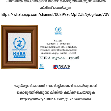
ചാനലിൽ അംഗമാകാൻ താഴെ കൊടുത്തിരിക്കുന്ന ലിങ്കിൽ
ക്ലിക്ക് ചെയ്യുക
https://whatsapp.com/channel/0029VaeMpf2JENy6g4eaqV0V
യൂട്യൂബ് ചാനൽ സബ്സ്ക്രൈബ് ചെയ്യുവാൻ
കൊടുത്തിരിക്കുന്ന ലിങ്കിൽ ക്ലിക്ക് ചെയ്യുക
https://www.youtube.com/@khnewsindia