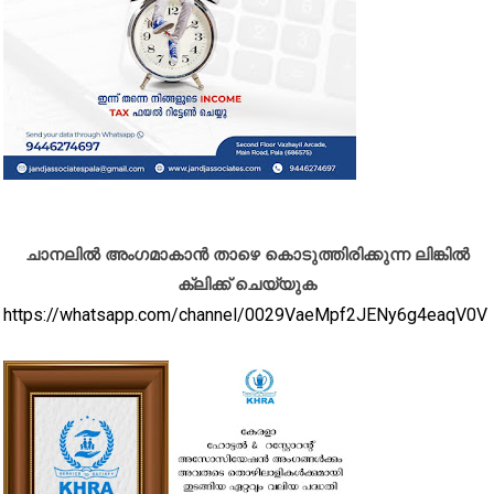
ചാനലിൽ അംഗമാകാൻ താഴെ കൊടുത്തിരിക്കുന്ന ലിങ്കിൽ
ക്ലിക്ക് ചെയ്യുക
https://whatsapp.com/channel/0029VaeMpf2JENy6g4eaqV0V