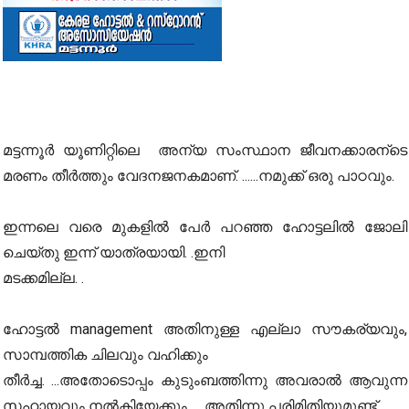
മട്ടന്നൂർ യൂണിറ്റിലെ അന്യ സംസ്ഥാന ജീവനക്കാരന്ടെ
മരണം തീർത്തും വേദനജനകമാണ്. ......നമുക്ക് ഒരു പാഠവും.
ഇന്നലെ വരെ മുകളിൽ പേർ പറഞ്ഞ ഹോട്ടലിൽ ജോലി
ചെയ്തു ഇന്ന് യാത്രയായി. .ഇനി
മടക്കമില്ല. .
ഹോട്ടൽ management അതിനുള്ള എല്ലാ സൗകര്യവും,
സാമ്പത്തിക ചിലവും വഹിക്കും
തീർച്ച. ...അതോടൊപ്പം കുടുംബത്തിന്നു അവരാൽ ആവുന്ന
സഹായവും നൽകിയേക്കും. ....അതിന്നു പരിമിതിയുമുണ്ട്.