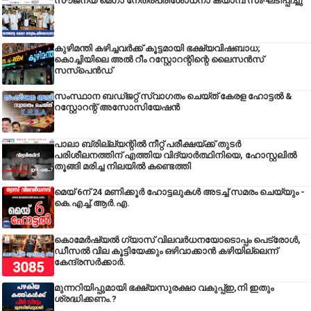
സൗജന്യ മെഗാ നേത്രപരിശോധനാ ക്യാമ്പ് സംഘടിപ്പിച്ചു
കുഴിമന്തി കഴിച്ചവർക്ക് കൂട്ടമായി ഭക്ഷ്യവിഷബാധ;
കൊച്ചിയിലെ അൽ റീം റസ്റ്റോറന്റിന്റെ ലൈസൻസ്
സസ്പെൻഡ്
സംസ്ഥാന ബഡ്‌ജറ്റ് സ്വാഗതം ചെയ്ത് കേരള ഹോട്ടൽ &
റസ്റ്റോറന്റ് അസോസിയേഷൻ
പാലാ ബ്രില്ല്യന്റിൽ നീറ്റ് പരീക്ഷയ്ക്ക് തുടർ
പരിശീലനത്തിന് എത്തിയ വിദ്യാർത്ഥിനിയെ, ഹോസ്റ്റലിൽ
തൂങ്ങി മരിച്ച നിലയിൽ കണ്ടെത്തി
മെയ് 6ന് 24 മണിക്കൂർ ഹോട്ടലുകൾ അടച്ച് സമരം ചെയ്യും -
കെ.എച്ച്.ആർ.എ.
കൊമേർഷ്യൽ ഗ്യാസ് വിലവർധനയോടൊപ്പം പെട്രോൾ,
ഡീസല്‍ വില കൂട്ടിയേക്കും ഒഴിവാക്കാന്‍ കഴിയില്ലെന്ന്
കേന്ദ്രസര്‍ക്കാര്‍.
മുന്നറിയിപ്പുമായി ഭക്ഷ്യസുരക്ഷാ വകുപ്പ്ഇ,നി ഇതും
ശ്രദ്ധിക്കണം.?