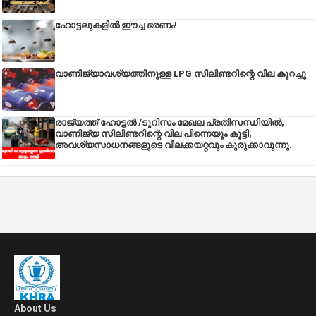
ഹോട്ടലുകളിൽ ഈച്ച ഭരണം!
വാണിജ്യാവശ്യത്തിനുള്ള LPG സിലിണ്ടറിന്റെ വില കുറച്ചു
രാജ്യത്ത് ഹോട്ടൽ /ടൂറിസം മേഖല പ്രതിസന്ധിയിൽ,
വാണിജ്യ സിലിണ്ടറിന്റെ വില പിന്നെയും കൂട്ടി,
അവശ്യസാധനങ്ങളുടെ വിലക്കയറ്റവും കുരുക്കാവുന്നു.
About Us