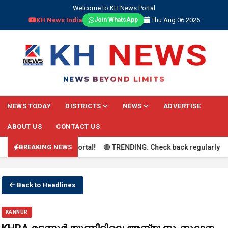
Welcome to KH News Portal
KH News India
Thu Aug 06 2026
Join WhatsApp
NEWS BEYOND LIMITS
NEWS TODAY
DISTRICTS
NEWS
ADVERTISE
ABOUT US
CONTACT US
ve coverage on our portal! 🔴 TRENDING: Check back regularly for li
BREAKING NEWS
Back to Headlines
KANNUR