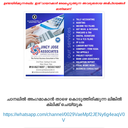
ഉണ്ടായിരിക്കുന്നതല്ല. ഇത് വായനക്കാർ രേഖപ്പെടുത്തുന്ന അവരുടേതായ അഭിപ്രായങ്ങൾ
മാത്രമാണ്.
ചാനലിൽ അംഗമാകാൻ താഴെ കൊടുത്തിരിക്കുന്ന ലിങ്കിൽ
ക്ലിക്ക് ചെയ്യുക
https://whatsapp.com/channel/0029VaeMpf2JENy6g4eaqV0
V