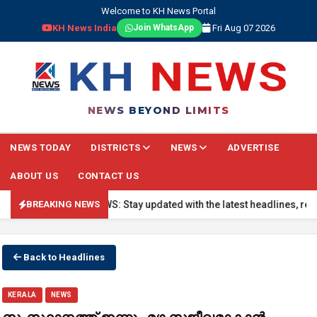
Welcome to KH News Portal
KH News India
Fri Aug 07 2026
Join WhatsApp
NEWS BEYOND LIMITS
NEWS TODAY
DISTRICTS
NEWS
ADVERTISE
ABOUT US
CONTACT US
🔴 BREAKING NEWS: Stay updated with the latest headlines, real-ti
BREAKING NEWS
Back to Headlines
KERALA
NEWS