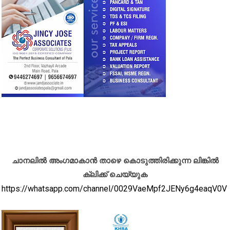
ചാനലിൽ അംഗമാകാൻ താഴെ കൊടുത്തിരിക്കുന്ന ലിങ്കിൽ
ക്ലിക്ക് ചെയ്യുക
https://whatsapp.com/channel/0029VaeMpf2JENy6g4eaqV0V