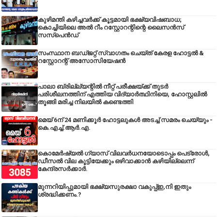
കുഴിമന്തി കഴിച്ചവർക്ക് കൂട്ടമായി ഭക്ഷ്യവിഷബാധ;
കൊച്ചിയിലെ അൽ റീം റസ്റ്റോറന്റിന്റെ ലൈസൻസ്
സസ്പെൻഡ്
സംസ്ഥാന ബഡ്‌ജറ്റ് സ്വാഗതം ചെയ്ത് കേരള ഹോട്ടൽ &
റസ്റ്റോറന്റ് അസോസിയേഷൻ
പാലാ ബ്രില്ല്യന്റിൽ നീറ്റ് പരീക്ഷയ്ക്ക് തുടർ
പരിശീലനത്തിന് എത്തിയ വിദ്യാർത്ഥിനിയെ, ഹോസ്റ്റലിൽ
തൂങ്ങി മരിച്ച നിലയിൽ കണ്ടെത്തി
മെയ് 6ന് 24 മണിക്കൂർ ഹോട്ടലുകൾ അടച്ച് സമരം ചെയ്യും -
കെ.എച്ച്.ആർ.എ.
കൊമേർഷ്യൽ ഗ്യാസ് വിലവർധനയോടൊപ്പം പെട്രോൾ,
ഡീസല്‍ വില കൂട്ടിയേക്കും ഒഴിവാക്കാന്‍ കഴിയില്ലെന്ന്
കേന്ദ്രസര്‍ക്കാര്‍.
മുന്നറിയിപ്പുമായി ഭക്ഷ്യസുരക്ഷാ വകുപ്പ്ഇ,നി ഇതും
ശ്രദ്ധിക്കണം.?