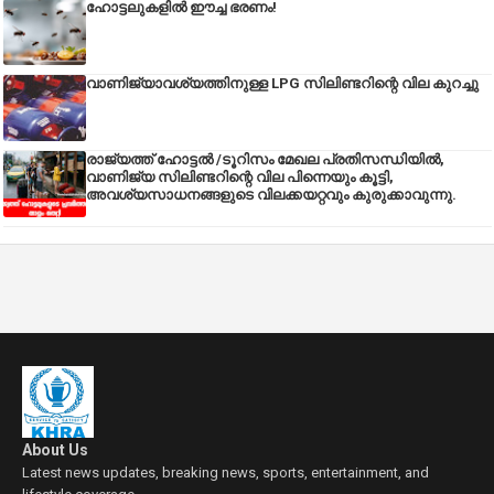
ഹോട്ടലുകളിൽ ഈച്ച ഭരണം!
വാണിജ്യാവശ്യത്തിനുള്ള LPG സിലിണ്ടറിന്റെ വില കുറച്ചു
രാജ്യത്ത് ഹോട്ടൽ /ടൂറിസം മേഖല പ്രതിസന്ധിയിൽ,
വാണിജ്യ സിലിണ്ടറിന്റെ വില പിന്നെയും കൂട്ടി,
അവശ്യസാധനങ്ങളുടെ വിലക്കയറ്റവും കുരുക്കാവുന്നു.
About Us
Latest news updates, breaking news, sports, entertainment, and