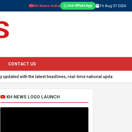
KH News India
Fri Aug 07 2026
Join WhatsApp
CONTACT US
ith the latest headlines, real-time national updates, global events
KH NEWS LOGO LAUNCH