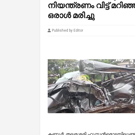
നിയന്ത്രണം വിട്ട് മറിഞ
ഒരാൾ മരിച്ചു
Published by Editor
കണ്ണൂർ: തലശ്ശേരി ഹുസ്സൻമൊട്ടയിലുണ