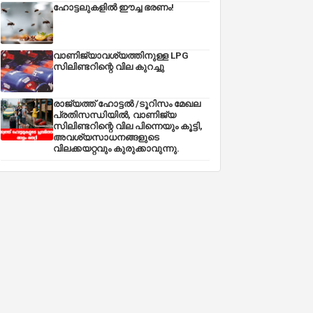
ഹോട്ടലുകളിൽ ഈച്ച ഭരണം!
വാണിജ്യാവശ്യത്തിനുള്ള LPG
സിലിണ്ടറിന്റെ വില കുറച്ചു
രാജ്യത്ത് ഹോട്ടൽ /ടൂറിസം മേഖല
പ്രതിസന്ധിയിൽ, വാണിജ്യ
സിലിണ്ടറിന്റെ വില പിന്നെയും കൂട്ടി,
അവശ്യസാധനങ്ങളുടെ
വിലക്കയറ്റവും കുരുക്കാവുന്നു.