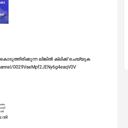
ത്തിരിക്കുന്ന ലിങ്കിൽ ക്ലിക്ക് ചെയ്യുക
/channel/0029VaeMpf2JENy6g4eaqV0V