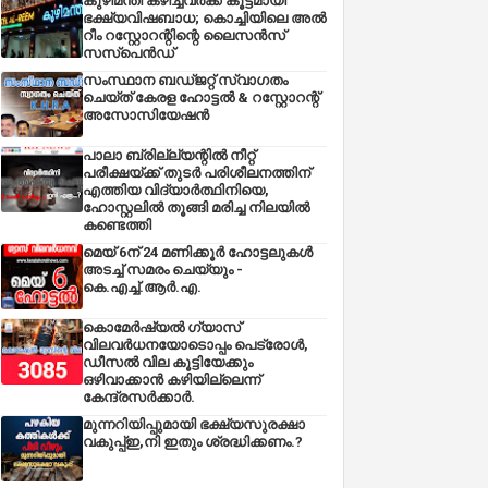
കുഴിമന്തി കഴിച്ചവർക്ക് കൂട്ടമായി
ഭക്ഷ്യവിഷബാധ; കൊച്ചിയിലെ അൽ
റീം റസ്റ്റോറന്റിന്റെ ലൈസൻസ്
സസ്പെൻഡ്
സംസ്ഥാന ബഡ്‌ജറ്റ് സ്വാഗതം
ചെയ്ത് കേരള ഹോട്ടൽ & റസ്റ്റോറന്റ്
അസോസിയേഷൻ
പാലാ ബ്രില്ല്യന്റിൽ നീറ്റ്
പരീക്ഷയ്ക്ക് തുടർ പരിശീലനത്തിന്
എത്തിയ വിദ്യാർത്ഥിനിയെ,
ഹോസ്റ്റലിൽ തൂങ്ങി മരിച്ച നിലയിൽ
കണ്ടെത്തി
മെയ് 6ന് 24 മണിക്കൂർ ഹോട്ടലുകൾ
അടച്ച് സമരം ചെയ്യും -
കെ.എച്ച്.ആർ.എ.
കൊമേർഷ്യൽ ഗ്യാസ്
വിലവർധനയോടൊപ്പം പെട്രോൾ,
ഡീസല്‍ വില കൂട്ടിയേക്കും
ഒഴിവാക്കാന്‍ കഴിയില്ലെന്ന്
കേന്ദ്രസര്‍ക്കാര്‍.
മുന്നറിയിപ്പുമായി ഭക്ഷ്യസുരക്ഷാ
വകുപ്പ്ഇ,നി ഇതും ശ്രദ്ധിക്കണം.?