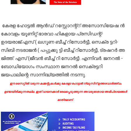
കേരള ഹോട്ടൽ ആൻഡ് റസ്റ്റോറന്റ്റ് അസോസിയേഷ ൻ
കോവളം യൂണിറ്റ് ഭാരവാ ഹികളായ പ്രസിഡന്റ്-
ഉദയരാജ്.എസ് ( ലഗൂണ ബീച്ച് റിസോർട്ട്), സെക്ര ട്ടറി-
സിബി നടരാജൻ ( പപ്പുക്കു ട്ടി ബീച്ച് റിസോർട്ട്), ട്രഷറർ അ
ജിത്ത്. എസ് (ജീവൻ ബീച്ച് റി സോർട്ട്). എന്നിവർ. ജനറൽ -
ബോഡിയോഗം സംസ്ഥാന ജനറൽ സെക്രട്ടറി
ജയപാലിന്റെ സാന്നിദ്ധ്യത്തിൽ നടന്നു.
ഈ സൈറ്റിൽ വരുന്ന കമ്മന്റുകൾക്കു കേരളാ ഹോട്ടൽ ന്യൂസിന് ഉത്തരവാദിത്ത്വം
ഉണ്ടായിരിക്കുന്നതല്ല. ഇത് വായനക്കാർ രേഖപ്പെടുത്തുന്ന അവരുടേതായ അഭിപ്രായങ്ങൾ
മാത്രമാണ്.