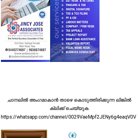
ചാനലിൽ അംഗമാകാൻ താഴെ കൊടുത്തിരിക്കുന്ന ലിങ്കിൽ
ക്ലിക്ക് ചെയ്യുക
https://whatsapp.com/channel/0029VaeMpf2JENy6g4eaqV0V