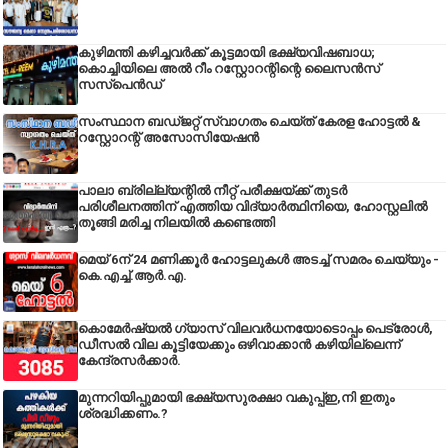
കുഴിമന്തി കഴിച്ചവർക്ക് കൂട്ടമായി ഭക്ഷ്യവിഷബാധ;
കൊച്ചിയിലെ അൽ റീം റസ്റ്റോറന്റിന്റെ ലൈസൻസ്
സസ്പെൻഡ്
സംസ്ഥാന ബഡ്‌ജറ്റ് സ്വാഗതം ചെയ്ത് കേരള ഹോട്ടൽ &
റസ്റ്റോറന്റ് അസോസിയേഷൻ
പാലാ ബ്രില്ല്യന്റിൽ നീറ്റ് പരീക്ഷയ്ക്ക് തുടർ
പരിശീലനത്തിന് എത്തിയ വിദ്യാർത്ഥിനിയെ, ഹോസ്റ്റലിൽ
തൂങ്ങി മരിച്ച നിലയിൽ കണ്ടെത്തി
മെയ് 6ന് 24 മണിക്കൂർ ഹോട്ടലുകൾ അടച്ച് സമരം ചെയ്യും -
കെ.എച്ച്.ആർ.എ.
കൊമേർഷ്യൽ ഗ്യാസ് വിലവർധനയോടൊപ്പം പെട്രോൾ,
ഡീസല്‍ വില കൂട്ടിയേക്കും ഒഴിവാക്കാന്‍ കഴിയില്ലെന്ന്
കേന്ദ്രസര്‍ക്കാര്‍.
മുന്നറിയിപ്പുമായി ഭക്ഷ്യസുരക്ഷാ വകുപ്പ്ഇ,നി ഇതും
ശ്രദ്ധിക്കണം.?