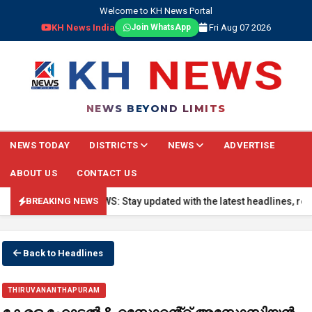
Welcome to KH News Portal
KH News India
Fri Aug 07 2026
Join WhatsApp
NEWS BEYOND LIMITS
NEWS TODAY
DISTRICTS
NEWS
ADVERTISE
ABOUT US
CONTACT US
🔴 BREAKING NEWS: Stay updated with the latest headlines, real-ti
BREAKING NEWS
Back to Headlines
THIRUVANANTHAPURAM