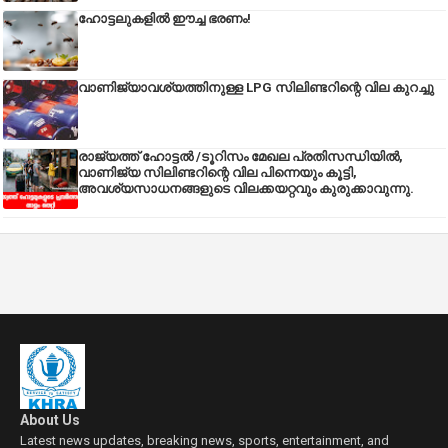
ഹോട്ടലുകളിൽ ഈച്ച ഭരണം!
വാണിജ്യാവശ്യത്തിനുള്ള LPG സിലിണ്ടറിന്റെ വില കുറച്ചു
രാജ്യത്ത് ഹോട്ടൽ /ടൂറിസം മേഖല പ്രതിസന്ധിയിൽ,
വാണിജ്യ സിലിണ്ടറിന്റെ വില പിന്നെയും കൂട്ടി,
അവശ്യസാധനങ്ങളുടെ വിലക്കയറ്റവും കുരുക്കാവുന്നു.
About Us
Latest news updates, breaking news, sports, entertainment, and