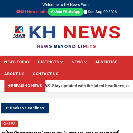
Welcome to KH News Portal
KH News India
Sun Aug 09 2026
Join WhatsApp
NEWS BEYOND LIMITS
NEWS TODAY
DISTRICTS
NEWS
ADVERTISE
ABOUT US
CONTACT US
🔴 BREAKING NEWS: Stay updated with the latest headlines, real-tim
BREAKING NEWS
Back to Headlines
CINEMA