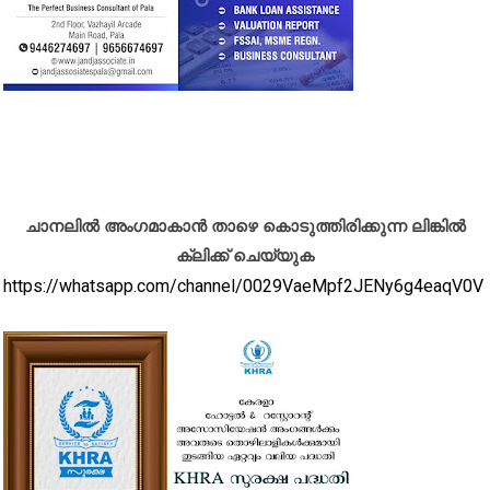
ചാനലിൽ അംഗമാകാൻ താഴെ കൊടുത്തിരിക്കുന്ന ലിങ്കിൽ
ക്ലിക്ക് ചെയ്യുക
https://whatsapp.com/channel/0029VaeMpf2JENy6g4eaqV0V