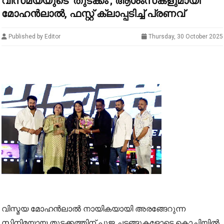
വിസ്‍മയയുടെ 'തുടക്കം'; ആശംസകളുമായി
മോഹന്‍ലാല്‍, ഫസ്റ്റ് ക്ലാപ്പടിച്ച് പ്രണവ്
Published by Editor
Thursday, 30 October 2025
വിസ്മയ മോഹന്‍ലാല്‍ നായികയായി അരങ്ങേറുന്ന
സിനിമയായ തുടക്കത്തിന് പൂജ ചടങ്ങുകളോടെ കൊച്ചിയില്‍