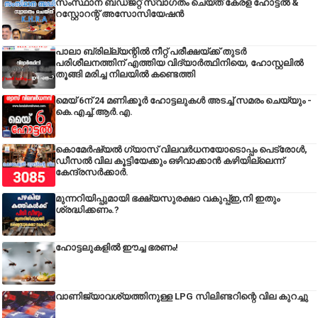
സംസ്ഥാന ബഡ്‌ജറ്റ് സ്വാഗതം ചെയ്ത് കേരള ഹോട്ടൽ &
റസ്റ്റോറന്റ് അസോസിയേഷൻ
പാലാ ബ്രില്ല്യന്റിൽ നീറ്റ് പരീക്ഷയ്ക്ക് തുടർ
പരിശീലനത്തിന് എത്തിയ വിദ്യാർത്ഥിനിയെ, ഹോസ്റ്റലിൽ
തൂങ്ങി മരിച്ച നിലയിൽ കണ്ടെത്തി
മെയ് 6ന് 24 മണിക്കൂർ ഹോട്ടലുകൾ അടച്ച് സമരം ചെയ്യും -
കെ.എച്ച്.ആർ.എ.
കൊമേർഷ്യൽ ഗ്യാസ് വിലവർധനയോടൊപ്പം പെട്രോൾ,
ഡീസല്‍ വില കൂട്ടിയേക്കും ഒഴിവാക്കാന്‍ കഴിയില്ലെന്ന്
കേന്ദ്രസര്‍ക്കാര്‍.
മുന്നറിയിപ്പുമായി ഭക്ഷ്യസുരക്ഷാ വകുപ്പ്ഇ,നി ഇതും
ശ്രദ്ധിക്കണം.?
ഹോട്ടലുകളിൽ ഈച്ച ഭരണം!
വാണിജ്യാവശ്യത്തിനുള്ള LPG സിലിണ്ടറിന്റെ വില കുറച്ചു