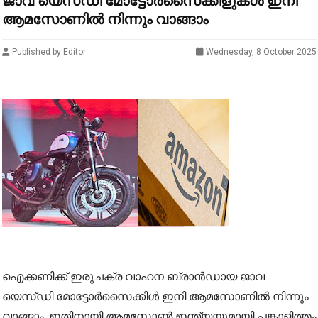
ജാവ യെസ്‍ഡി മോട്ടോർസൈക്കിളുകൾ ഇനി
ആമസോണിൽ നിന്നും വാങ്ങാം
Published by Editor
Wednesday, 8 October 2025
ഐക്കണിക്ക് ഇരുചക്ര വാഹന ബ്രാൻഡായ ജാവ
യെസ്‍ഡി മോട്ടോർസൈക്കിൾ ഇനി ആമസോണിൽ നിന്നും
വാങ്ങാം. ഇതിനായി ആമസോൺ ഇന്ത്യയുമായി പങ്കാളിത്തം