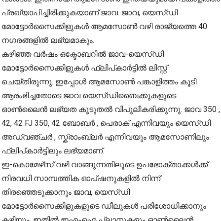
പ്രഖ്യാപിച്ചിരിക്കുകയാണ് ജാവ. ജാവ, യെസ്‍ഡി
മോട്ടോർസൈക്കിളുകൾ ആമസോൺ വഴി രാജ്യത്തെ 40
നഗരങ്ങളിൽ ലഭ്യമാകും.
കഴിഞ്ഞ വർഷം ഒക്ടോബറിൽ ജാവ-യെസ്ഡി
മോട്ടോർസൈക്കിളുകൾ ഫ്ലിപ്‍കാർട്ടിൽ ലിസ്റ്റ്
ചെയ്തിരുന്നു. ഇപ്പോൾ ആമസോൺ പങ്കാളിത്തം കൂടി
ആരംഭിച്ചതോടെ ജാവ യെസ്‍ഡിബൈക്കുകളുടെ
ഓൺലൈൻ ലഭ്യത കൂടുതൽ വിപുലീകരിക്കുന്നു. ജാവ 350 ,
42, 42 FJ 350, 42 ബോബർ , പെരാക് എന്നിവയും യെസ്‍ഡി
അഡ്വഞ്ചർ , സ്ക്രാംബ്ലർ എന്നിവയും ആമസോണിലും
ഫ്ലിപ്‍കാർട്ടിലും ലഭ്യമാണ്.
ഇ-കൊമേഴ്‌സ് വഴി വാങ്ങുന്നതിലൂടെ ഉപഭോക്താക്കൾക്ക്
നിരവധി സാമ്പത്തിക ഓപ്ഷനുകളിൽ നിന്ന്
തിരഞ്ഞെടുക്കാനും ജാവ, യെസ്ഡി
മോട്ടോർസൈക്കിളുകളുടെ ഡീലുകൾ പരിശോധിക്കാനും
കഴിയും. ഇതിൽ ഇഎംഐ പ്ലാനുകളും ഓൺലൈൻ