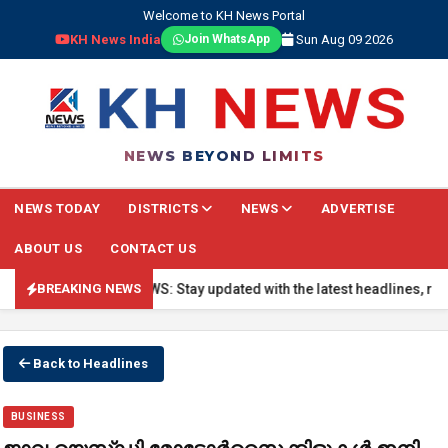
Welcome to KH News Portal
KH News India
Sun Aug 09 2026
Join WhatsApp
NEWS BEYOND LIMITS
NEWS TODAY
DISTRICTS
NEWS
ADVERTISE
ABOUT US
CONTACT US
🔴 BREAKING NEWS: Stay updated with the latest headlines, real-ti
BREAKING NEWS
Back to Headlines
BUSINESS