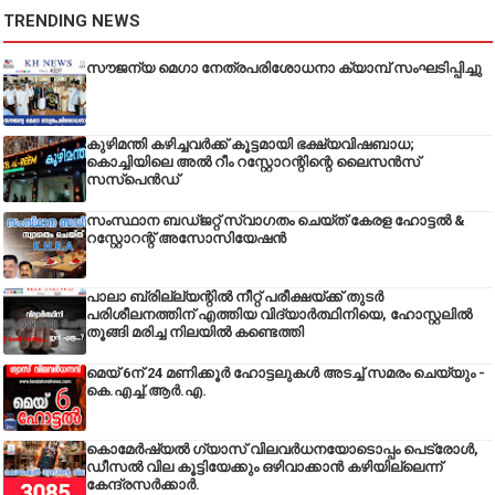
TRENDING NEWS
സൗജന്യ മെഗാ നേത്രപരിശോധനാ ക്യാമ്പ് സംഘടിപ്പിച്ചു
കുഴിമന്തി കഴിച്ചവർക്ക് കൂട്ടമായി ഭക്ഷ്യവിഷബാധ;
കൊച്ചിയിലെ അൽ റീം റസ്റ്റോറന്റിന്റെ ലൈസൻസ്
സസ്പെൻഡ്
സംസ്ഥാന ബഡ്‌ജറ്റ് സ്വാഗതം ചെയ്ത് കേരള ഹോട്ടൽ &
റസ്റ്റോറന്റ് അസോസിയേഷൻ
പാലാ ബ്രില്ല്യന്റിൽ നീറ്റ് പരീക്ഷയ്ക്ക് തുടർ
പരിശീലനത്തിന് എത്തിയ വിദ്യാർത്ഥിനിയെ, ഹോസ്റ്റലിൽ
തൂങ്ങി മരിച്ച നിലയിൽ കണ്ടെത്തി
മെയ് 6ന് 24 മണിക്കൂർ ഹോട്ടലുകൾ അടച്ച് സമരം ചെയ്യും -
കെ.എച്ച്.ആർ.എ.
കൊമേർഷ്യൽ ഗ്യാസ് വിലവർധനയോടൊപ്പം പെട്രോൾ,
ഡീസല്‍ വില കൂട്ടിയേക്കും ഒഴിവാക്കാന്‍ കഴിയില്ലെന്ന്
കേന്ദ്രസര്‍ക്കാര്‍.