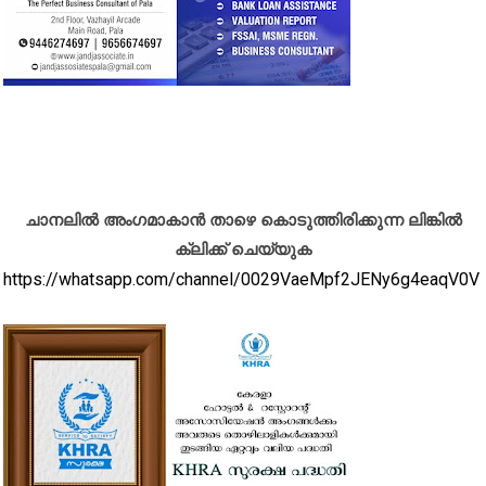
ചാനലിൽ അംഗമാകാൻ താഴെ കൊടുത്തിരിക്കുന്ന ലിങ്കിൽ
ക്ലിക്ക് ചെയ്യുക
https://whatsapp.com/channel/0029VaeMpf2JENy6g4eaqV0V