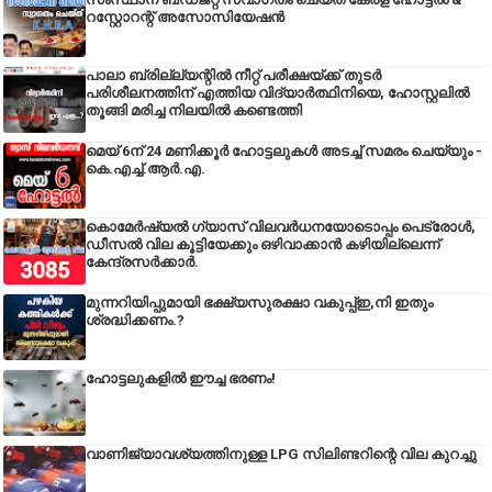
റസ്റ്റോറന്റ് അസോസിയേഷൻ
പാലാ ബ്രില്ല്യന്റിൽ നീറ്റ് പരീക്ഷയ്ക്ക് തുടർ
പരിശീലനത്തിന് എത്തിയ വിദ്യാർത്ഥിനിയെ, ഹോസ്റ്റലിൽ
തൂങ്ങി മരിച്ച നിലയിൽ കണ്ടെത്തി
മെയ് 6ന് 24 മണിക്കൂർ ഹോട്ടലുകൾ അടച്ച് സമരം ചെയ്യും -
കെ.എച്ച്.ആർ.എ.
കൊമേർഷ്യൽ ഗ്യാസ് വിലവർധനയോടൊപ്പം പെട്രോൾ,
ഡീസല്‍ വില കൂട്ടിയേക്കും ഒഴിവാക്കാന്‍ കഴിയില്ലെന്ന്
കേന്ദ്രസര്‍ക്കാര്‍.
മുന്നറിയിപ്പുമായി ഭക്ഷ്യസുരക്ഷാ വകുപ്പ്ഇ,നി ഇതും
ശ്രദ്ധിക്കണം.?
ഹോട്ടലുകളിൽ ഈച്ച ഭരണം!
വാണിജ്യാവശ്യത്തിനുള്ള LPG സിലിണ്ടറിന്റെ വില കുറച്ചു