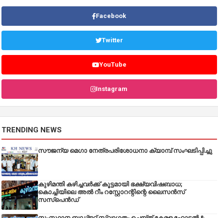
Facebook
Twitter
YouTube
Instagram
TRENDING NEWS
സൗജന്യ മെഗാ നേത്രപരിശോധനാ ക്യാമ്പ് സംഘടിപ്പിച്ചു
കുഴിമന്തി കഴിച്ചവർക്ക് കൂട്ടമായി ഭക്ഷ്യവിഷബാധ;
കൊച്ചിയിലെ അൽ റീം റസ്റ്റോറന്റിന്റെ ലൈസൻസ്
സസ്പെൻഡ്
സംസ്ഥാന ബഡ്‌ജറ്റ് സ്വാഗതം ചെയ്ത് കേരള ഹോട്ടൽ &