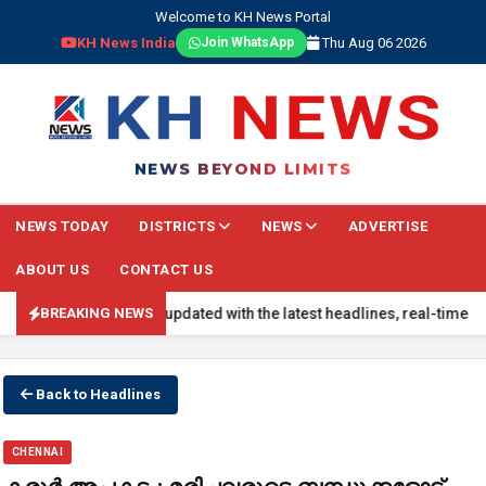
Welcome to KH News Portal
KH News India
Thu Aug 06 2026
Join WhatsApp
NEWS BEYOND LIMITS
NEWS TODAY
DISTRICTS
NEWS
ADVERTISE
ABOUT US
CONTACT US
AKING NEWS: Stay updated with the latest headlines, real-time natio
BREAKING NEWS
Back to Headlines
CHENNAI