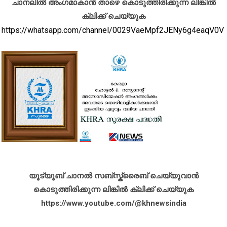
ചാനലിൽ അംഗമാകാൻ താഴെ കൊടുത്തിരിക്കുന്ന ലിങ്കിൽ
ക്ലിക്ക് ചെയ്യുക
https://whatsapp.com/channel/0029VaeMpf2JENy6g4eaqV0V
യൂട്യൂബ് ചാനൽ സബ്സ്ക്രൈബ് ചെയ്യുവാൻ
കൊടുത്തിരിക്കുന്ന ലിങ്കിൽ ക്ലിക്ക് ചെയ്യുക
https://www.youtube.com/@khnewsindia