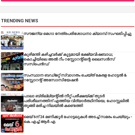
TRENDING NEWS
സൗജന്യ മെഗാ നേത്രപരിശോധനാ ക്യാമ്പ് സംഘടിപ്പിച്ചു
കുഴിമന്തി കഴിച്ചവർക്ക് കൂട്ടമായി ഭക്ഷ്യവിഷബാധ;
കൊച്ചിയിലെ അൽ റീം റസ്റ്റോറന്റിന്റെ ലൈസൻസ്
സസ്പെൻഡ്
സംസ്ഥാന ബഡ്‌ജറ്റ് സ്വാഗതം ചെയ്ത് കേരള ഹോട്ടൽ &
റസ്റ്റോറന്റ് അസോസിയേഷൻ
പാലാ ബ്രില്ല്യന്റിൽ നീറ്റ് പരീക്ഷയ്ക്ക് തുടർ
പരിശീലനത്തിന് എത്തിയ വിദ്യാർത്ഥിനിയെ, ഹോസ്റ്റലിൽ
തൂങ്ങി മരിച്ച നിലയിൽ കണ്ടെത്തി
മെയ് 6ന് 24 മണിക്കൂർ ഹോട്ടലുകൾ അടച്ച് സമരം ചെയ്യും -
കെ.എച്ച്.ആർ.എ.