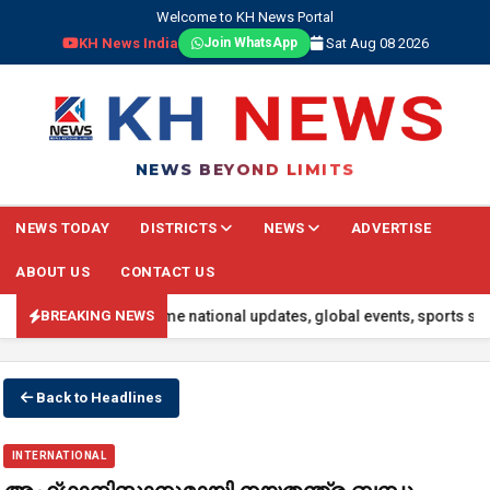
Welcome to KH News Portal
KH News India
Sat Aug 08 2026
Join WhatsApp
NEWS BEYOND LIMITS
NEWS TODAY
DISTRICTS
NEWS
ADVERTISE
ABOUT US
CONTACT US
 headlines, real-time national updates, global events, sports scores
BREAKING NEWS
Back to Headlines
INTERNATIONAL