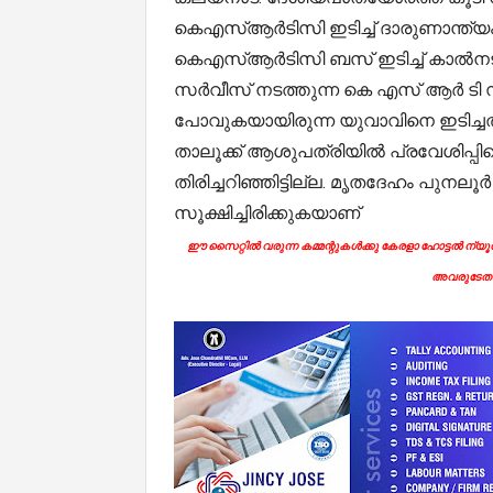
കെഎസ്ആർടിസി ഇടിച്ച് ദാരുണാന്ത്
കെഎസ്ആർടിസി ബസ് ഇടിച്ച് കാൽനടയാ
സർവീസ് നടത്തുന്ന കെ എസ് ആർ ടി 
പോവുകയായിരുന്ന യുവാവിനെ ഇടിച്ചത്
താലൂക്ക് ആശുപത്രിയിൽ പ്രവേശിപ്പിച്ച
തിരിച്ചറിഞ്ഞിട്ടില്ല. മൃതദേഹം പുനല
സൂക്ഷിച്ചിരിക്കുകയാണ്
ഈ സൈറ്റിൽ വരുന്ന കമ്മന്റുകൾക്കു കേരളാ ഹോട്ടൽ ന്യൂസി
അവരുടേതാ