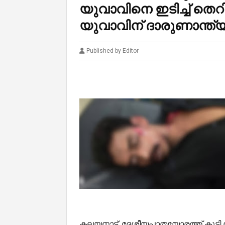
യുവാവിനെ ഇടിച്ച് തെറ
യുവാവിന് ദാരുണാന്ത്
Published by Editor
കലയനാട്: ദേശീയപാതയോരത്ത് കൂടി 