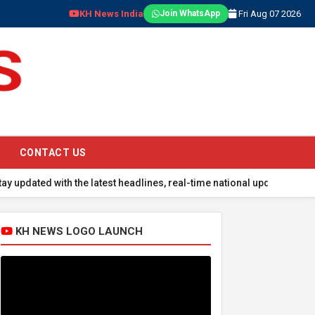
KH News India
Fri Aug 07 2026
Join WhatsApp
CONTACT US
with the latest headlines, real-time national updates, global event
KH NEWS LOGO LAUNCH