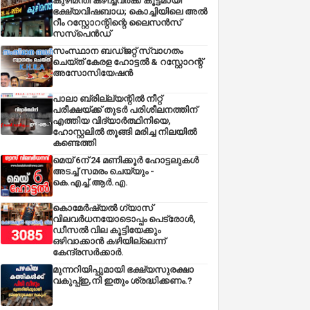
കുഴിമന്തി കഴിച്ചവർക്ക് കൂട്ടമായി
ഭക്ഷ്യവിഷബാധ; കൊച്ചിയിലെ അൽ
റീം റസ്റ്റോറന്റിന്റെ ലൈസൻസ്
സസ്പെൻഡ്
സംസ്ഥാന ബഡ്‌ജറ്റ് സ്വാഗതം
ചെയ്ത് കേരള ഹോട്ടൽ & റസ്റ്റോറന്റ്
അസോസിയേഷൻ
പാലാ ബ്രില്ല്യന്റിൽ നീറ്റ്
പരീക്ഷയ്ക്ക് തുടർ പരിശീലനത്തിന്
എത്തിയ വിദ്യാർത്ഥിനിയെ,
ഹോസ്റ്റലിൽ തൂങ്ങി മരിച്ച നിലയിൽ
കണ്ടെത്തി
മെയ് 6ന് 24 മണിക്കൂർ ഹോട്ടലുകൾ
അടച്ച് സമരം ചെയ്യും -
കെ.എച്ച്.ആർ.എ.
കൊമേർഷ്യൽ ഗ്യാസ്
വിലവർധനയോടൊപ്പം പെട്രോൾ,
ഡീസല്‍ വില കൂട്ടിയേക്കും
ഒഴിവാക്കാന്‍ കഴിയില്ലെന്ന്
കേന്ദ്രസര്‍ക്കാര്‍.
മുന്നറിയിപ്പുമായി ഭക്ഷ്യസുരക്ഷാ
വകുപ്പ്ഇ,നി ഇതും ശ്രദ്ധിക്കണം.?