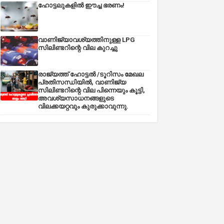
ഹോട്ടലുകളിൽ ഈച്ച ഭരണം!
വാണിജ്യാവശ്യത്തിനുള്ള LPG
സിലിണ്ടറിന്റെ വില കുറച്ചു
രാജ്യത്ത് ഹോട്ടൽ /ടൂറിസം മേഖല
പ്രതിസന്ധിയിൽ, വാണിജ്യ
സിലിണ്ടറിന്റെ വില പിന്നെയും കൂട്ടി,
അവശ്യസാധനങ്ങളുടെ
വിലക്കയറ്റവും കുരുക്കാവുന്നു.