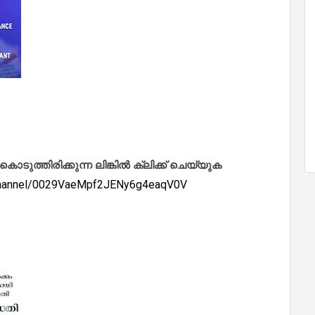
ത്തിരിക്കുന്ന ലിങ്കിൽ ക്ലിക്ക് ചെയ്യുക
/channel/0029VaeMpf2JENy6g4eaqV0V