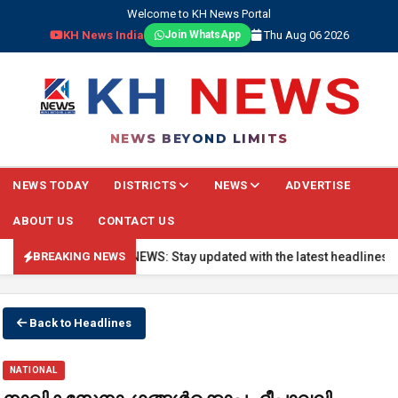
Welcome to KH News Portal
KH News India
Thu Aug 06 2026
Join WhatsApp
NEWS BEYOND LIMITS
NEWS TODAY
DISTRICTS
NEWS
ADVERTISE
ABOUT US
CONTACT US
🔴 BREAKING NEWS: Stay updated with the latest headlines, real-
BREAKING NEWS
Back to Headlines
NATIONAL