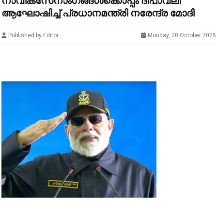
നാവികസേനാംഗങ്ങൾക്കൊപ്പം ദീപാവലി
ആഘോഷിച്ച് പ്രധാനമന്ത്രി നരേന്ദ്ര മോദി
Published by Editor
Monday, 20 October 2025