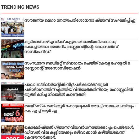
TRENDING NEWS
സൗജന്യ മെഗാ നേത്രപരിശോധനാ ക്യാമ്പ് സംഘടിപ്പിച്ചു
കുഴിമന്തി കഴിച്ചവർക്ക് കൂട്ടമായി ഭക്ഷ്യവിഷബാധ;
കൊച്ചിയിലെ അൽ റീം റസ്റ്റോറന്റിന്റെ ലൈസൻസ്
സസ്പെൻഡ്
സംസ്ഥാന ബഡ്‌ജറ്റ് സ്വാഗതം ചെയ്ത് കേരള ഹോട്ടൽ &
റസ്റ്റോറന്റ് അസോസിയേഷൻ
പാലാ ബ്രില്ല്യന്റിൽ നീറ്റ് പരീക്ഷയ്ക്ക് തുടർ
പരിശീലനത്തിന് എത്തിയ വിദ്യാർത്ഥിനിയെ, ഹോസ്റ്റലിൽ
തൂങ്ങി മരിച്ച നിലയിൽ കണ്ടെത്തി
മെയ് 6ന് 24 മണിക്കൂർ ഹോട്ടലുകൾ അടച്ച് സമരം ചെയ്യും -
കെ.എച്ച്.ആർ.എ.
കൊമേർഷ്യൽ ഗ്യാസ് വിലവർധനയോടൊപ്പം പെട്രോൾ,
ഡീസല്‍ വില കൂട്ടിയേക്കും ഒഴിവാക്കാന്‍ കഴിയില്ലെന്ന്
കേന്ദ്രസര്‍ക്കാര്‍.