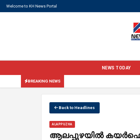
Welcome to KH News Portal
NEWS TODAY
BREAKING NEWS
Back to Headlines
ALAPPUZHA
ആലപ്പുഴയിൽ കയർഫ