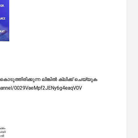
ത്തിരിക്കുന്ന ലിങ്കിൽ ക്ലിക്ക് ചെയ്യുക
/channel/0029VaeMpf2JENy6g4eaqV0V