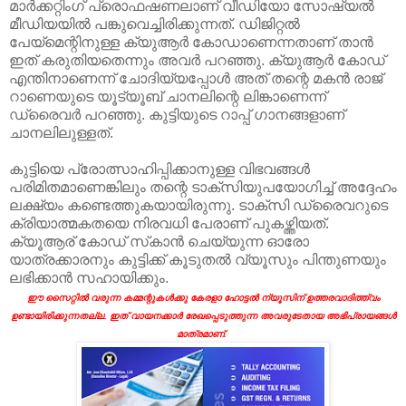
മാർക്കറ്റിംഗ് പ്രൊഫഷണലാണ് വീഡിയോ സോഷ്യൽ
മീഡിയയിൽ പങ്കുവെച്ചിരിക്കുന്നത്. ഡിജിറ്റൽ
പേയ്‌മെന്റിനുള്ള ക്യുആർ കോഡാണെന്നതാണ് താൻ
ഇത് കരുതിയതെന്നും അവർ പറഞ്ഞു. ക്യുആർ കോഡ്
എന്തിനാണെന്ന് ചോദിയ്യപ്പോൾ അത് തന്റെ മകൻ രാജ്
റാണെയുടെ യൂട്യൂബ് ചാനലിന്റെ ലിങ്കാണെന്ന്
ഡ്രൈവർ പറഞ്ഞു. കുട്ടിയുടെ റാപ്പ് ഗാനങ്ങളാണ്
ചാനലിലുള്ളത്.
കുട്ടിയെ പ്രോത്സാഹിപ്പിക്കാനുള്ള വിഭവങ്ങൾ
പരിമിതമാണെങ്കിലും തന്റെ ടാക്‌സിയുപയോഗിച്ച് അദ്ദേഹം
ലക്ഷ്യം കണ്ടെത്തുകയായിരുന്നു. ടാക്‌സി ഡ്രൈവറുടെ
ക്രിയാത്മകതയെ നിരവധി പേരാണ് പുകഴ്ത്തിയത്.
ക്യൂആര് കോഡ് സ്‌കാൻ ചെയ്യുന്ന ഓരോ
യാത്രക്കാരനും കുട്ടിക്ക് കൂടുതൽ വ്യൂസും പിന്തുണയും
ലഭിക്കാൻ സഹായിക്കും.
ഈ സൈറ്റിൽ വരുന്ന കമ്മന്റുകൾക്കു കേരളാ ഹോട്ടൽ ന്യൂസിന് ഉത്തരവാദിത്ത്വം
ഉണ്ടായിരിക്കുന്നതല്ല. ഇത് വായനക്കാർ രേഖപ്പെടുത്തുന്ന അവരുടേതായ അഭിപ്രായങ്ങൾ
മാത്രമാണ്.