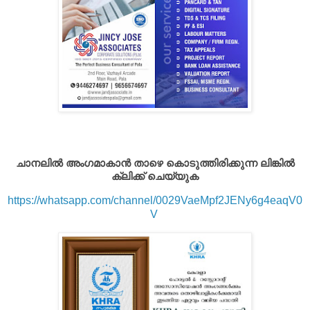
ചാനലിൽ അംഗമാകാൻ താഴെ കൊടുത്തിരിക്കുന്ന ലിങ്കിൽ
ക്ലിക്ക് ചെയ്യുക
https://whatsapp.com/channel/0029VaeMpf2JENy6g4eaqV0
V