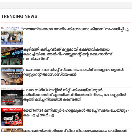
TRENDING NEWS
സൗജന്യ മെഗാ നേത്രപരിശോധനാ ക്യാമ്പ് സംഘടിപ്പിച്ചു
കുഴിമന്തി കഴിച്ചവർക്ക് കൂട്ടമായി ഭക്ഷ്യവിഷബാധ;
കൊച്ചിയിലെ അൽ റീം റസ്റ്റോറന്റിന്റെ ലൈസൻസ്
സസ്പെൻഡ്
സംസ്ഥാന ബഡ്‌ജറ്റ് സ്വാഗതം ചെയ്ത് കേരള ഹോട്ടൽ &
റസ്റ്റോറന്റ് അസോസിയേഷൻ
പാലാ ബ്രില്ല്യന്റിൽ നീറ്റ് പരീക്ഷയ്ക്ക് തുടർ
പരിശീലനത്തിന് എത്തിയ വിദ്യാർത്ഥിനിയെ, ഹോസ്റ്റലിൽ
തൂങ്ങി മരിച്ച നിലയിൽ കണ്ടെത്തി
മെയ് 6ന് 24 മണിക്കൂർ ഹോട്ടലുകൾ അടച്ച് സമരം ചെയ്യും -
കെ.എച്ച്.ആർ.എ.
കൊമേർഷ്യൽ ഗ്യാസ് വിലവർധനയോടൊപ്പം പെട്രോൾ,