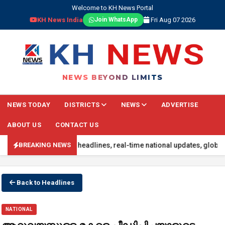
Welcome to KH News Portal
KH News India
Fri Aug 07 2026
Join WhatsApp
NEWS BEYOND LIMITS
NEWS TODAY
DISTRICTS
NEWS
ADVERTISE
ABOUT US
CONTACT US
d with the latest headlines, real-time national updates, global eve
BREAKING NEWS
Back to Headlines
NATIONAL