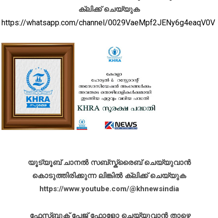
ക്ലിക്ക് ചെയ്യുക
https://whatsapp.com/channel/0029VaeMpf2JENy6g4eaqV0V
യൂട്യൂബ് ചാനൽ സബ്സ്ക്രൈബ് ചെയ്യുവാൻ
കൊടുത്തിരിക്കുന്ന ലിങ്കിൽ ക്ലിക്ക് ചെയ്യുക
https://www.youtube.com/@khnewsindia
ഫേസ്ബുക് പേജ് ഫോളോ ചെയ്യുവാൻ താഴെ