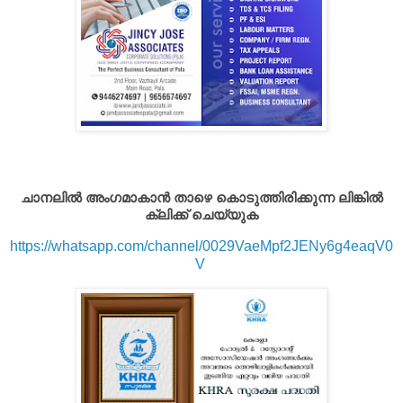
ചാനലിൽ അംഗമാകാൻ താഴെ കൊടുത്തിരിക്കുന്ന ലിങ്കിൽ
ക്ലിക്ക് ചെയ്യുക
https://whatsapp.com/channel/0029VaeMpf2JENy6g4eaqV0
V