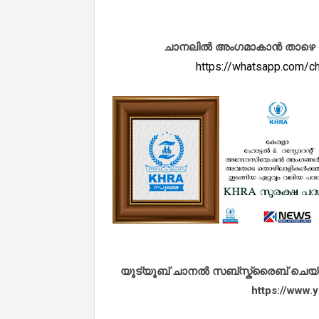
ചാനലിൽ അംഗമാകാൻ താഴെ കൊടു
https://whatsapp.com
യൂട്യൂബ് ചാനൽ സബ്സ്ക്രൈബ് ചെയ്യുവ
https://www