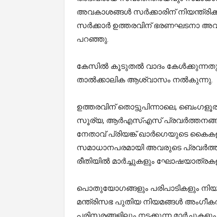
അവകാശങ്ങൾ സർക്കാരിന് നിയന്ത്രിക്കാ
സർക്കാർ ഉത്തരവിന് ഭരണഘടനാ അവക
പറഞ്ഞു.
കേസിൽ കൂടുതൽ വാദം കേൾക്കുന്നതുവ
താൽക്കാലിക ആശ്വാസം നൽകുന്നു.
ഉത്തരവിന് തൊട്ടുപിന്നാലെ, ബെംഗളൂ
സൂര്യ, ആർഎസ്എസ് പ്രവർത്തനങ്ങ
നേതാവ് പ്രിയങ്ക് ഖാർഗെയുടെ കൈ
സമാധാനപരമായി അവരുടെ പ്രവർത്ത
രീതിയിൽ മാർച്ചുകളും ഘോഷയാത്രകളും
പൊതുയോഗങ്ങളും പരിപാടികളും നിയന്
മന്ത്രിസഭ പുതിയ നിയമങ്ങൾ അംഗീകരി
പരിസരങ്ങളിലും നടക്കുന്ന മാർച്ചുക