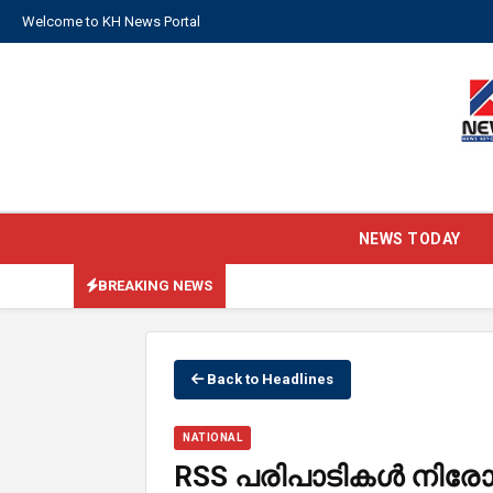
Welcome to KH News Portal
NEWS TODAY
BREAKING NEWS
Back to Headlines
NATIONAL
RSS പരിപാടികൾ നിരോധ