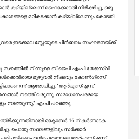
ൻ കഴിയില്ലെന്ന് ഹൈക്കോടതി നിരീക്ഷിച്ചു, ഒരു
ാശങ്ങളെ മറികടക്കാൻ കഴിയില്ലെന്നും കോടതി
രെ ഇടക്കാല സ്റ്റേയുടെ പിൻബലം സംഘടനയ്ക്ക്
രു സൗത്തിൽ നിന്നുള്ള ബിജെപി എംപി തേജസ്വി
ൾക്കെതിരായ മുഴുവൻ നീക്കവും കോൺഗ്രസ്
കളിലാണെന്ന് ആരോപിച്ചു. "ആർഎസ്എസ്
നങ്ങൾ നടത്തിവരുന്നു. സമാധാനപരമായ
 നടത്തുന്നു," എംപി പറഞ്ഞു.
ത്രിക്കുന്നതിനായി ഒക്ടോബർ 16 ന് കർണാടക
ച്ചു. പൊതു സ്ഥലങ്ങളിലും സർക്കാർ
ളും പരിപാടികളും ഉൾപ്പെടെയുള്ള ആർ‌എസ്‌എസ്