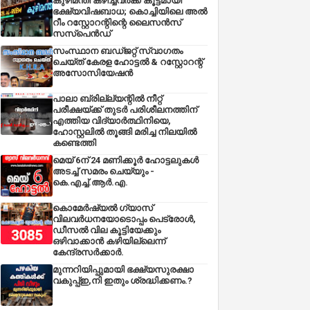
കുഴിമന്തി കഴിച്ചവർക്ക് കൂട്ടമായി
ഭക്ഷ്യവിഷബാധ; കൊച്ചിയിലെ അൽ
റീം റസ്റ്റോറന്റിന്റെ ലൈസൻസ്
സസ്പെൻഡ്
സംസ്ഥാന ബഡ്‌ജറ്റ് സ്വാഗതം
ചെയ്ത് കേരള ഹോട്ടൽ & റസ്റ്റോറന്റ്
അസോസിയേഷൻ
പാലാ ബ്രില്ല്യന്റിൽ നീറ്റ്
പരീക്ഷയ്ക്ക് തുടർ പരിശീലനത്തിന്
എത്തിയ വിദ്യാർത്ഥിനിയെ,
ഹോസ്റ്റലിൽ തൂങ്ങി മരിച്ച നിലയിൽ
കണ്ടെത്തി
മെയ് 6ന് 24 മണിക്കൂർ ഹോട്ടലുകൾ
അടച്ച് സമരം ചെയ്യും -
കെ.എച്ച്.ആർ.എ.
കൊമേർഷ്യൽ ഗ്യാസ്
വിലവർധനയോടൊപ്പം പെട്രോൾ,
ഡീസല്‍ വില കൂട്ടിയേക്കും
ഒഴിവാക്കാന്‍ കഴിയില്ലെന്ന്
കേന്ദ്രസര്‍ക്കാര്‍.
മുന്നറിയിപ്പുമായി ഭക്ഷ്യസുരക്ഷാ
വകുപ്പ്ഇ,നി ഇതും ശ്രദ്ധിക്കണം.?