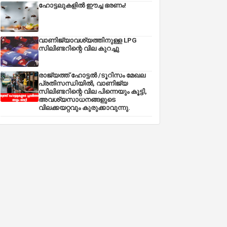
ഹോട്ടലുകളിൽ ഈച്ച ഭരണം!
വാണിജ്യാവശ്യത്തിനുള്ള LPG
സിലിണ്ടറിന്റെ വില കുറച്ചു
രാജ്യത്ത് ഹോട്ടൽ /ടൂറിസം മേഖല
പ്രതിസന്ധിയിൽ, വാണിജ്യ
സിലിണ്ടറിന്റെ വില പിന്നെയും കൂട്ടി,
അവശ്യസാധനങ്ങളുടെ
വിലക്കയറ്റവും കുരുക്കാവുന്നു.