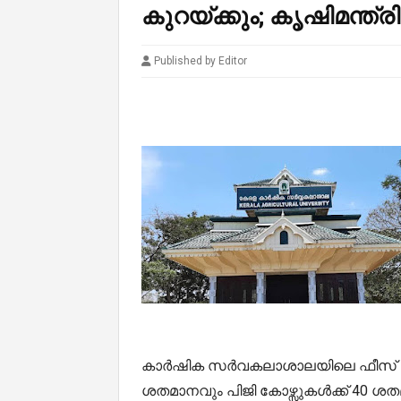
കുറയ്ക്കും; കൃഷിമന്ത്
Published by Editor
കാർഷിക സർവകലാശാലയിലെ ഫീസ് വർധന
ശതമാനവും പിജി കോഴ്സുകൾക്ക് 40 ശതമ