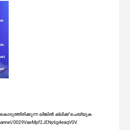
ത്തിരിക്കുന്ന ലിങ്കിൽ ക്ലിക്ക് ചെയ്യുക
/channel/0029VaeMpf2JENy6g4eaqV0V