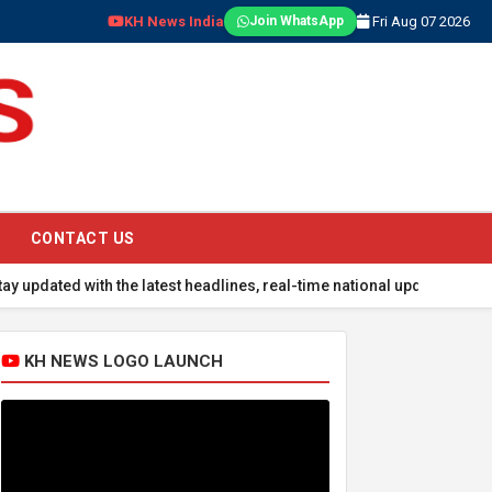
KH News India
Fri Aug 07 2026
Join WhatsApp
CONTACT US
d with the latest headlines, real-time national updates, global eve
KH NEWS LOGO LAUNCH