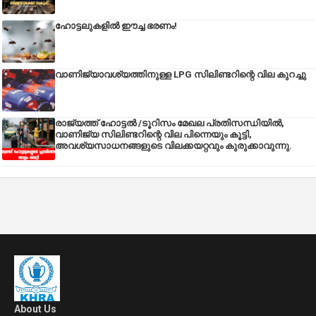
ഹോട്ടലുകളിൽ ഈച്ച ഭരണം!
വാണിജ്യാവശ്യത്തിനുള്ള LPG സിലിണ്ടറിന്റെ വില കുറച്ചു
രാജ്യത്ത് ഹോട്ടൽ /ടൂറിസം മേഖല പ്രതിസന്ധിയിൽ,
വാണിജ്യ സിലിണ്ടറിന്റെ വില പിന്നെയും കൂട്ടി,
അവശ്യസാധനങ്ങളുടെ വിലക്കയറ്റവും കുരുക്കാവുന്നു.
About Us