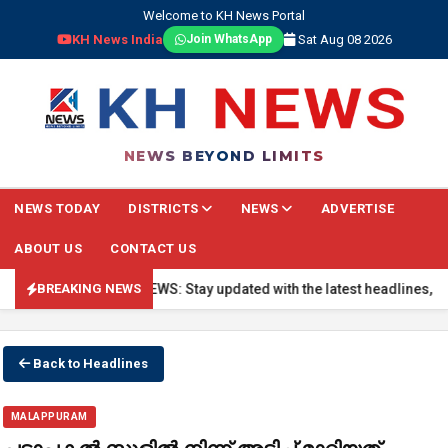
Welcome to KH News Portal
KH News India
Sat Aug 08 2026
Join WhatsApp
NEWS BEYOND LIMITS
NEWS TODAY
DISTRICTS
NEWS
ADVERTISE
ABOUT US
CONTACT US
🔴 BREAKING NEWS: Stay updated with the latest headlines, real-t
BREAKING NEWS
Back to Headlines
MALAPPURAM