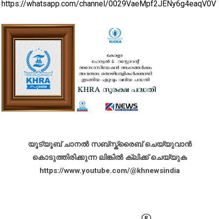
https://whatsapp.com/channel/0029VaeMpf2JENy6g4eaqV0V
യൂട്യൂബ് ചാനൽ സബ്സ്ക്രൈബ് ചെയ്യുവാൻ
കൊടുത്തിരിക്കുന്ന ലിങ്കിൽ ക്ലിക്ക് ചെയ്യുക
https://www.youtube.com/@khnewsindia