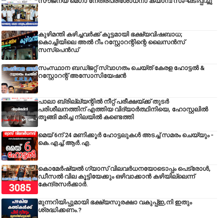
സൗജന്യ മെഗാ നേത്രപരിശോധനാ ക്യാമ്പ് സംഘടിപ്പിച്ചു
കുഴിമന്തി കഴിച്ചവർക്ക് കൂട്ടമായി ഭക്ഷ്യവിഷബാധ;
കൊച്ചിയിലെ അൽ റീം റസ്റ്റോറന്റിന്റെ ലൈസൻസ്
സസ്പെൻഡ്
സംസ്ഥാന ബഡ്‌ജറ്റ് സ്വാഗതം ചെയ്ത് കേരള ഹോട്ടൽ &
റസ്റ്റോറന്റ് അസോസിയേഷൻ
പാലാ ബ്രില്ല്യന്റിൽ നീറ്റ് പരീക്ഷയ്ക്ക് തുടർ
പരിശീലനത്തിന് എത്തിയ വിദ്യാർത്ഥിനിയെ, ഹോസ്റ്റലിൽ
തൂങ്ങി മരിച്ച നിലയിൽ കണ്ടെത്തി
മെയ് 6ന് 24 മണിക്കൂർ ഹോട്ടലുകൾ അടച്ച് സമരം ചെയ്യും -
കെ.എച്ച്.ആർ.എ.
കൊമേർഷ്യൽ ഗ്യാസ് വിലവർധനയോടൊപ്പം പെട്രോൾ,
ഡീസല്‍ വില കൂട്ടിയേക്കും ഒഴിവാക്കാന്‍ കഴിയില്ലെന്ന്
കേന്ദ്രസര്‍ക്കാര്‍.
മുന്നറിയിപ്പുമായി ഭക്ഷ്യസുരക്ഷാ വകുപ്പ്ഇ,നി ഇതും
ശ്രദ്ധിക്കണം.?