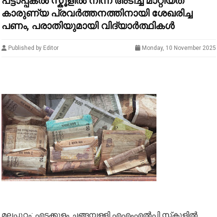
പട്ടാപ്പകൽ സ്കൂളിൽ നിന്ന് അടിച്ച് മാറ്റിയത്
കാരുണ്യ പ്രവര്‍ത്തനത്തിനായി ശേഖരിച്ച
പണം, പരാതിയുമായി വിദ്യാർത്ഥികൾ
Published by Editor
Monday, 10 November 2025
മലപ്പുറം: എടക്കുളം ചങ്ങമ്പള്ളി എഎംഎല്‍പി സ്‌കൂളില്‍