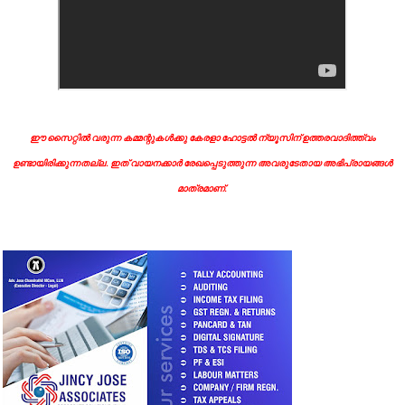
ഈ സൈറ്റിൽ വരുന്ന കമ്മന്റുകൾക്കു കേരളാ ഹോട്ടൽ ന്യൂസിന് ഉത്തരവാദിത്ത്വം
ഉണ്ടായിരിക്കുന്നതല്ല. ഇത് വായനക്കാർ രേഖപ്പെടുത്തുന്ന അവരുടേതായ അഭിപ്രായങ്ങൾ
മാത്രമാണ്.