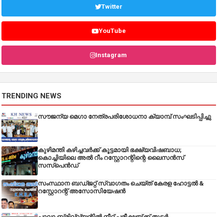
Twitter
YouTube
Instagram
TRENDING NEWS
സൗജന്യ മെഗാ നേത്രപരിശോധനാ ക്യാമ്പ് സംഘടിപ്പിച്ചു
കുഴിമന്തി കഴിച്ചവർക്ക് കൂട്ടമായി ഭക്ഷ്യവിഷബാധ;
കൊച്ചിയിലെ അൽ റീം റസ്റ്റോറന്റിന്റെ ലൈസൻസ്
സസ്പെൻഡ്
സംസ്ഥാന ബഡ്‌ജറ്റ് സ്വാഗതം ചെയ്ത് കേരള ഹോട്ടൽ &
റസ്റ്റോറന്റ് അസോസിയേഷൻ
പാലാ ബ്രില്ല്യന്റിൽ നീറ്റ് പരീക്ഷയ്ക്ക് തുടർ