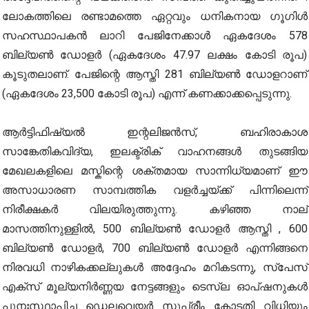
ലോകത്തിലെ രണ്ടാമത്തെ ഏറ്റവും ധനികനായ ഗൂഗിൾ
സഹസ്ഥാപകൻ ലാറി പേജിനേക്കാൾ ഏകദേശം 578
ബില്യൺ ഡോളർ (ഏകദേശം 47.97 ലക്ഷം കോടി രൂപ)
കൂടുതലാണ്. പേജിന്റെ ആസ്തി 281 ബില്യൺ ഡോളറാണ്
(ഏകദേശം 23,500 കോടി രൂപ) എന്ന് കണക്കാക്കപ്പെടുന്നു.
ആർട്ടിഫിഷ്യൽ ഇന്റലിജൻസ്, ബഹിരാകാശ
സാങ്കേതികവിദ്യ, ഇലക്ട്രിക് വാഹനങ്ങൾ തുടങ്ങിയ
മേഖലകളിലെ മസ്കിന്റെ ശക്തമായ സാന്നിധ്യമാണ് ഈ
അസാധാരണ സാമ്പത്തിക വളർച്ചയ്ക്ക് പിന്നിലെന്ന്
നിരീക്ഷകർ വിലയിരുത്തുന്നു. കഴിഞ്ഞ നാല്
മാസത്തിനുള്ളിൽ, 500 ബില്യൺ ഡോളർ ആസ്തി , 600
ബില്യൺ ഡോളർ, 700 ബില്യൺ ഡോളർ എന്നിങ്ങനെ
നിരവധി നാഴികക്കല്ലുകൾ അദ്ദേഹം മറികടന്നു, സ്പേസ്
എക്സ് മൂല്യനിർണ്ണയ നേട്ടങ്ങളും ടെസ്ല ഓപ്ഷനുകൾ
പുനഃസ്ഥാപിച്ച ഡെലവെയർ സുപ്രീം കോടതി വിധിയും