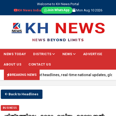
Welcome to KH News Portal
KH News India
Mon Aug 10 2026
Join WhatsApp
NEWS BEYOND LIMITS
NEWS TODAY
DISTRICTS
NEWS
ADVERTISE
ABOUT US
CONTACT US
d with the latest headlines, real-time national updates, global eve
BREAKING NEWS
Back to Headlines
BUSINESS