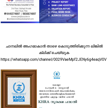
ചാനലിൽ അംഗമാകാൻ താഴെ കൊടുത്തിരിക്കുന്ന ലിങ്കിൽ
ക്ലിക്ക് ചെയ്യുക
https://whatsapp.com/channel/0029VaeMpf2JENy6g4eaqV0V