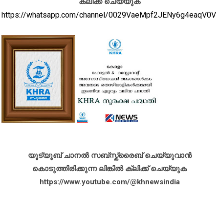
ക്ലിക്ക് ചെയ്യുക
https://whatsapp.com/channel/0029VaeMpf2JENy6g4eaqV0V
യൂട്യൂബ് ചാനൽ സബ്സ്ക്രൈബ് ചെയ്യുവാൻ
കൊടുത്തിരിക്കുന്ന ലിങ്കിൽ ക്ലിക്ക് ചെയ്യുക
https://www.youtube.com/@khnewsindia