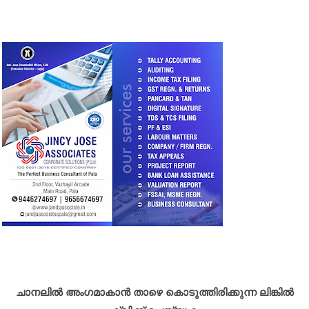
ചാനലിൽ അംഗമാകാൻ താഴെ കൊടുത്തിരിക്കുന്ന ലിങ്കിൽ