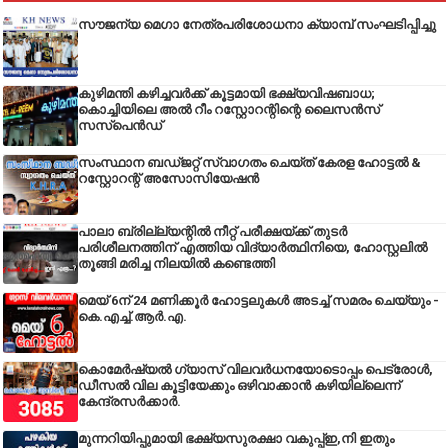
സൗജന്യ മെഗാ നേത്രപരിശോധനാ ക്യാമ്പ് സംഘടിപ്പിച്ചു
കുഴിമന്തി കഴിച്ചവർക്ക് കൂട്ടമായി ഭക്ഷ്യവിഷബാധ;
കൊച്ചിയിലെ അൽ റീം റസ്റ്റോറന്റിന്റെ ലൈസൻസ്
സസ്പെൻഡ്
സംസ്ഥാന ബഡ്‌ജറ്റ് സ്വാഗതം ചെയ്ത് കേരള ഹോട്ടൽ &
റസ്റ്റോറന്റ് അസോസിയേഷൻ
പാലാ ബ്രില്ല്യന്റിൽ നീറ്റ് പരീക്ഷയ്ക്ക് തുടർ
പരിശീലനത്തിന് എത്തിയ വിദ്യാർത്ഥിനിയെ, ഹോസ്റ്റലിൽ
തൂങ്ങി മരിച്ച നിലയിൽ കണ്ടെത്തി
മെയ് 6ന് 24 മണിക്കൂർ ഹോട്ടലുകൾ അടച്ച് സമരം ചെയ്യും -
കെ.എച്ച്.ആർ.എ.
കൊമേർഷ്യൽ ഗ്യാസ് വിലവർധനയോടൊപ്പം പെട്രോൾ,
ഡീസല്‍ വില കൂട്ടിയേക്കും ഒഴിവാക്കാന്‍ കഴിയില്ലെന്ന്
കേന്ദ്രസര്‍ക്കാര്‍.
മുന്നറിയിപ്പുമായി ഭക്ഷ്യസുരക്ഷാ വകുപ്പ്ഇ,നി ഇതും