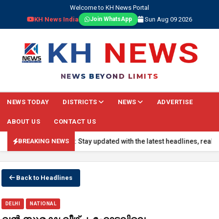
Welcome to KH News Portal
KH News India
Sun Aug 09 2026
Join WhatsApp
NEWS BEYOND LIMITS
NEWS TODAY
DISTRICTS
NEWS
ADVERTISE
ABOUT US
CONTACT US
BREAKING NEWS: Stay updated with the latest headlines, real-time na
BREAKING NEWS
Back to Headlines
DELHI
NATIONAL