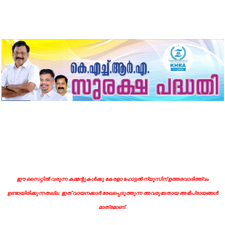
ഈ സൈറ്റിൽ വരുന്ന കമ്മന്റുകൾക്കു കേരളാ ഹോട്ടൽ ന്യൂസിന് ഉത്തരവാദിത്ത്വം
ഉണ്ടായിരിക്കുന്നതല്ല. ഇത് വായനക്കാർ രേഖപ്പെടുത്തുന്ന അവരുടേതായ അഭിപ്രായങ്ങൾ
മാത്രമാണ്.