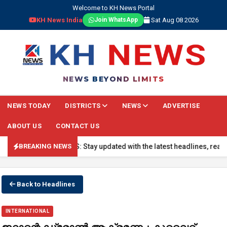
Welcome to KH News Portal
KH News India
Sat Aug 08 2026
Join WhatsApp
NEWS BEYOND LIMITS
NEWS TODAY
DISTRICTS
NEWS
ADVERTISE
ABOUT US
CONTACT US
BREAKING NEWS: Stay updated with the latest headlines, real-time na
BREAKING NEWS
Back to Headlines
INTERNATIONAL