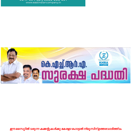
ഈ സൈറ്റിൽ വരുന്ന കമ്മന്റുകൾക്കു കേരളാ ഹോട്ടൽ ന്യൂസിന് ഉത്തരവാദിത്ത്വം