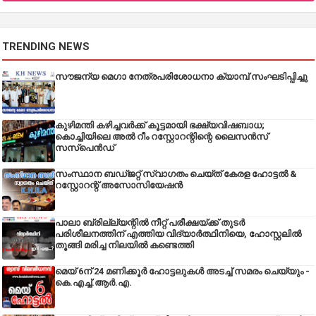
TRENDING NEWS
സൗജന്യ മെഗാ നേത്രപരിശോധനാ ക്യാമ്പ് സംഘടിപ്പിച്ചു
കുഴിമന്തി കഴിച്ചവർക്ക് കൂട്ടമായി ഭക്ഷ്യവിഷബാധ;
കൊച്ചിയിലെ അൽ റീം റസ്റ്റോറന്റിന്റെ ലൈസൻസ്
സസ്പെൻഡ്
സംസ്ഥാന ബഡ്‌ജറ്റ് സ്വാഗതം ചെയ്ത് കേരള ഹോട്ടൽ &
റസ്റ്റോറന്റ് അസോസിയേഷൻ
പാലാ ബ്രില്ല്യന്റിൽ നീറ്റ് പരീക്ഷയ്ക്ക് തുടർ
പരിശീലനത്തിന് എത്തിയ വിദ്യാർത്ഥിനിയെ, ഹോസ്റ്റലിൽ
തൂങ്ങി മരിച്ച നിലയിൽ കണ്ടെത്തി
മെയ് 6ന് 24 മണിക്കൂർ ഹോട്ടലുകൾ അടച്ച് സമരം ചെയ്യും -
കെ.എച്ച്.ആർ.എ.