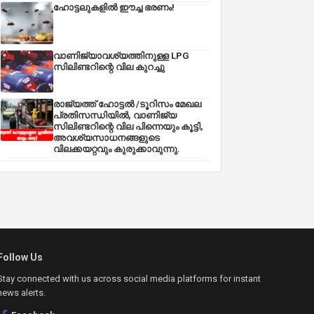
ഹോട്ടലുകളിൽ ഈച്ച ഭരണം!
വാണിജ്യാവശ്യത്തിനുള്ള LPG
സിലിണ്ടറിന്റെ വില കുറച്ചു
രാജ്യത്ത് ഹോട്ടൽ /ടൂറിസം മേഖല
പ്രതിസന്ധിയിൽ, വാണിജ്യ
സിലിണ്ടറിന്റെ വില പിന്നെയും കൂട്ടി,
അവശ്യസാധനങ്ങളുടെ
വിലക്കയറ്റവും കുരുക്കാവുന്നു.
Follow Us
Stay connected with us across social media platforms for instant
news alerts.