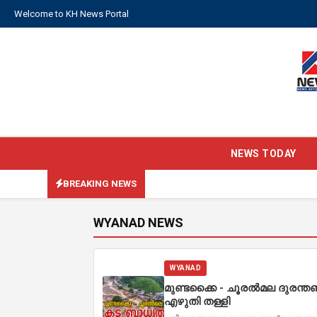
Welcome to KH News Portal
NEWS TODAY
BREAKING NEWS
WYANAD NEWS
WYANAD
മുണ്ടക്കൈ - ചൂരൽമല ദുരന്
എഴുതി തള്ളി