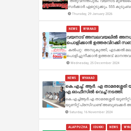
തിരുവനന്തപുരം: വയനാട് മുണ്ടക്കൈ
സര്‍ക്കാര്‍ ഏറ്റെടുക്കും. 555 കുടും
Thursday, 29 January 2026
NEWS
WYANAD
വയനാട് അമ്പലവയലിൽ അനധികൃ
പൊളിക്കാൻ ഉത്തരവിറക്കി സബ്
കൽപറ്റ : അമ്പുകുത്തി, എടക്കൽ 
പൊളിച്ചുനീക്കാൻ ഉത്തരവ്. മാനന്ത
Wednesday, 25 December 2024
NEWS
WYANAD
കെ.എച്ച്. ആർ. എ താമരശ്ശേരി
എ.ഓഫീസിൽ വെച്ച് നടത്തി.
കെ.എച്ച്ആർ.എ താമരശ്ശേരി യൂണി
യൂണിറ്റ് പ്രസിഡണ്ട് അബൂബക്കർ 
Saturday, 16 November 2024
ALAPPUZHA
IDUKKI
NEWS
WYA