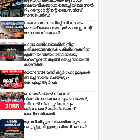
കുഴിമന്തി കഴിച്ചവർക്ക് കൂട്ടമായി
ഭക്ഷ്യവിഷബാധ; കൊച്ചിയിലെ അൽ
റീം റസ്റ്റോറന്റിന്റെ ലൈസൻസ്
സസ്പെൻഡ്
സംസ്ഥാന ബഡ്‌ജറ്റ് സ്വാഗതം
ചെയ്ത് കേരള ഹോട്ടൽ & റസ്റ്റോറന്റ്
അസോസിയേഷൻ
പാലാ ബ്രില്ല്യന്റിൽ നീറ്റ്
പരീക്ഷയ്ക്ക് തുടർ പരിശീലനത്തിന്
എത്തിയ വിദ്യാർത്ഥിനിയെ,
ഹോസ്റ്റലിൽ തൂങ്ങി മരിച്ച നിലയിൽ
കണ്ടെത്തി
മെയ് 6ന് 24 മണിക്കൂർ ഹോട്ടലുകൾ
അടച്ച് സമരം ചെയ്യും -
കെ.എച്ച്.ആർ.എ.
കൊമേർഷ്യൽ ഗ്യാസ്
വിലവർധനയോടൊപ്പം പെട്രോൾ,
ഡീസല്‍ വില കൂട്ടിയേക്കും
ഒഴിവാക്കാന്‍ കഴിയില്ലെന്ന്
കേന്ദ്രസര്‍ക്കാര്‍.
മുന്നറിയിപ്പുമായി ഭക്ഷ്യസുരക്ഷാ
വകുപ്പ്ഇ,നി ഇതും ശ്രദ്ധിക്കണം.?