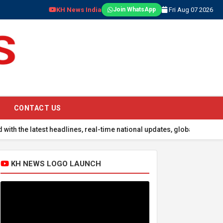
KH News India
Fri Aug 07 2026
Join WhatsApp
CONTACT US
e latest headlines, real-time national updates, global events, sport
KH NEWS LOGO LAUNCH