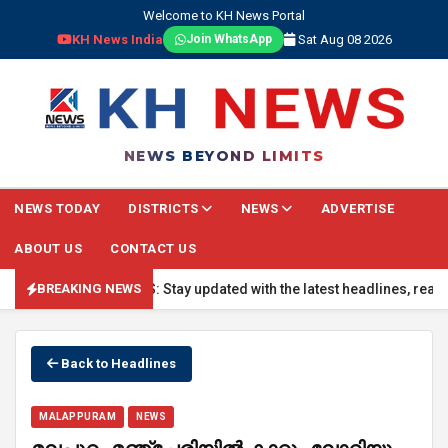
Welcome to KH News Portal
KH News India
Sat Aug 08 2026
Join WhatsApp
NEWS BEYOND LIMITS
NEWS TODAY
DISTRICTS
NEWS
ADVERTISE
ABOUT US
CONTACT US
🔴 BREAKING NEWS: Stay updated with the latest headlines, real-time
BREAKING NEWS
Back to Headlines
MALAPPURAM
NEWS