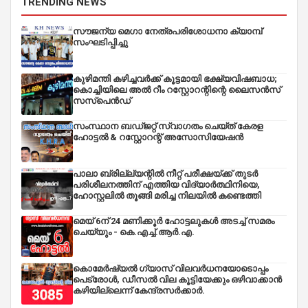
TRENDING NEWS
സൗജന്യ മെഗാ നേത്രപരിശോധനാ ക്യാമ്പ്
സംഘടിപ്പിച്ചു
കുഴിമന്തി കഴിച്ചവർക്ക് കൂട്ടമായി ഭക്ഷ്യവിഷബാധ;
കൊച്ചിയിലെ അൽ റീം റസ്റ്റോറന്റിന്റെ ലൈസൻസ്
സസ്പെൻഡ്
സംസ്ഥാന ബഡ്‌ജറ്റ് സ്വാഗതം ചെയ്ത് കേരള
ഹോട്ടൽ & റസ്റ്റോറന്റ് അസോസിയേഷൻ
പാലാ ബ്രില്ല്യന്റിൽ നീറ്റ് പരീക്ഷയ്ക്ക് തുടർ
പരിശീലനത്തിന് എത്തിയ വിദ്യാർത്ഥിനിയെ,
ഹോസ്റ്റലിൽ തൂങ്ങി മരിച്ച നിലയിൽ കണ്ടെത്തി
മെയ് 6ന് 24 മണിക്കൂർ ഹോട്ടലുകൾ അടച്ച് സമരം
ചെയ്യും - കെ.എച്ച്.ആർ.എ.
കൊമേർഷ്യൽ ഗ്യാസ് വിലവർധനയോടൊപ്പം
പെട്രോൾ, ഡീസല്‍ വില കൂട്ടിയേക്കും ഒഴിവാക്കാന്‍
കഴിയില്ലെന്ന് കേന്ദ്രസര്‍ക്കാര്‍.