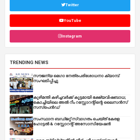
Twitter
YouTube
Instagram
TRENDING NEWS
സൗജന്യ മെഗാ നേത്രപരിശോധനാ ക്യാമ്പ്
സംഘടിപ്പിച്ചു
കുഴിമന്തി കഴിച്ചവർക്ക് കൂട്ടമായി ഭക്ഷ്യവിഷബാധ;
കൊച്ചിയിലെ അൽ റീം റസ്റ്റോറന്റിന്റെ ലൈസൻസ്
സസ്പെൻഡ്
സംസ്ഥാന ബഡ്‌ജറ്റ് സ്വാഗതം ചെയ്ത് കേരള
ഹോട്ടൽ & റസ്റ്റോറന്റ് അസോസിയേഷൻ