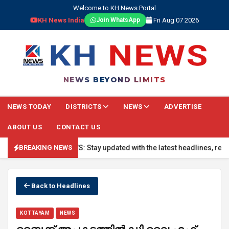
Welcome to KH News Portal
KH News India
Fri Aug 07 2026
Join WhatsApp
NEWS BEYOND LIMITS
NEWS TODAY
DISTRICTS
NEWS
ADVERTISE
ABOUT US
CONTACT US
🔴 BREAKING NEWS: Stay updated with the latest headlines, real-time
BREAKING NEWS
Back to Headlines
KOTTAYAM
NEWS