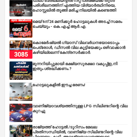
പാലാ ബ്രില്ല്യന്റിൽ നീറ്റ് പരീക്ഷയ്ക്ക് തുടർ
പരിശീലനത്തിന് എത്തിയ വിദ്യാർത്ഥിനിയെ,
ഹോസ്റ്റലിൽ തൂങ്ങി മരിച്ച നിലയിൽ കണ്ടെത്തി
മെയ് 6ന് 24 മണിക്കൂർ ഹോട്ടലുകൾ അടച്ച് സമരം
ചെയ്യും - കെ.എച്ച്.ആർ.എ.
കൊമേർഷ്യൽ ഗ്യാസ് വിലവർധനയോടൊപ്പം
പെട്രോൾ, ഡീസല്‍ വില കൂട്ടിയേക്കും ഒഴിവാക്കാന്‍
കഴിയില്ലെന്ന് കേന്ദ്രസര്‍ക്കാര്‍.
മുന്നറിയിപ്പുമായി ഭക്ഷ്യസുരക്ഷാ വകുപ്പ്ഇ,നി
ഇതും ശ്രദ്ധിക്കണം.?
ഹോട്ടലുകളിൽ ഈച്ച ഭരണം!
വാണിജ്യാവശ്യത്തിനുള്ള LPG സിലിണ്ടറിന്റെ വില
കുറച്ചു
രാജ്യത്ത് ഹോട്ടൽ /ടൂറിസം മേഖല
പ്രതിസന്ധിയിൽ, വാണിജ്യ സിലിണ്ടറിന്റെ വില
പിന്നെയും കൂട്ടി, അവശ്യസാധനങ്ങളുടെ