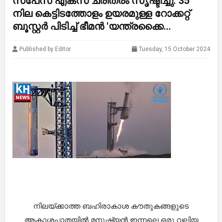
സ്‌പേസ് എക്‌സ് ചരിത്രം സൃഷ്ടിച്ചു: 35
നില കെട്ടിടത്തോളം ഉയരമുള്ള റോക്കറ്റ്
ബൂസ്റ്റർ പിടിച്ച് ഭീമൻ 'യന്ത്രക്കൈ...
Published by Editor
Tuesday, 15 October 2024
നിലയ്ക്കാത്ത ബഹിരാകാശ കൗതുകങ്ങളുടെ
ആകാശപാതയിൽ മനുഷ്യൻ ഇന്നലെ ഒരു വലിയ