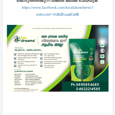
കൊടുത്തിരിക്കുന്ന ലിങ്കിൽ ക്ലിക്ക് ചെയ്യുക
https://www.facebook.com/keralahotelnews?
mibextid=സ്‌ബിഡക്വൽ