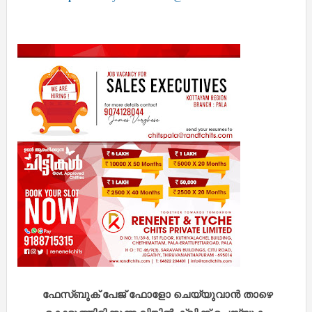
ഫേസ്ബുക് പേജ് ഫോളോ ചെയ്യുവാൻ താഴെ