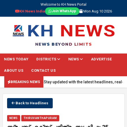
Welcome to KH News Portal
KH News India
Mon Aug 10 2026
Join WhatsApp
NEWS BEYOND LIMITS
NEWS TODAY
DISTRICTS
NEWS
ADVERTISE
ABOUT US
CONTACT US
REAKING NEWS: Stay updated with the latest headlines, real-time nat
BREAKING NEWS
Back to Headlines
NEWS
THIRUVANTHAPURAM