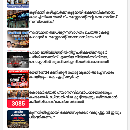
കുഴിമന്തി കഴിച്ചവർക്ക് കൂട്ടമായി ഭക്ഷ്യവിഷബാധ;
കൊച്ചിയിലെ അൽ റീം റസ്റ്റോറന്റിന്റെ ലൈസൻസ്
സസ്പെൻഡ്
സംസ്ഥാന ബഡ്‌ജറ്റ് സ്വാഗതം ചെയ്ത് കേരള
ഹോട്ടൽ & റസ്റ്റോറന്റ് അസോസിയേഷൻ
പാലാ ബ്രില്ല്യന്റിൽ നീറ്റ് പരീക്ഷയ്ക്ക് തുടർ
പരിശീലനത്തിന് എത്തിയ വിദ്യാർത്ഥിനിയെ,
ഹോസ്റ്റലിൽ തൂങ്ങി മരിച്ച നിലയിൽ കണ്ടെത്തി
മെയ് 6ന് 24 മണിക്കൂർ ഹോട്ടലുകൾ അടച്ച് സമരം
ചെയ്യും - കെ.എച്ച്.ആർ.എ.
കൊമേർഷ്യൽ ഗ്യാസ് വിലവർധനയോടൊപ്പം
പെട്രോൾ, ഡീസല്‍ വില കൂട്ടിയേക്കും ഒഴിവാക്കാന്‍
കഴിയില്ലെന്ന് കേന്ദ്രസര്‍ക്കാര്‍.
മുന്നറിയിപ്പുമായി ഭക്ഷ്യസുരക്ഷാ വകുപ്പ്ഇ,നി ഇതും
ശ്രദ്ധിക്കണം.?