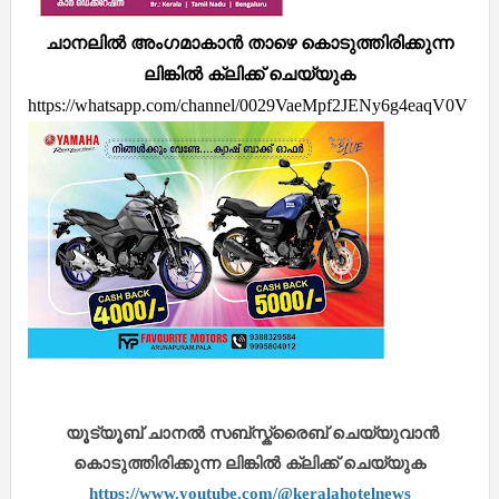
ചാനലിൽ അംഗമാകാൻ താഴെ കൊടുത്തിരിക്കുന്ന
ലിങ്കിൽ ക്ലിക്ക് ചെയ്യുക
https://whatsapp.com/channel/0029VaeMpf2JENy6g4eaqV0V
യൂട്യൂബ് ചാനൽ സബ്സ്ക്രൈബ് ചെയ്യുവാൻ
കൊടുത്തിരിക്കുന്ന ലിങ്കിൽ ക്ലിക്ക് ചെയ്യുക
https://www.youtube.com/@keralahotelnews