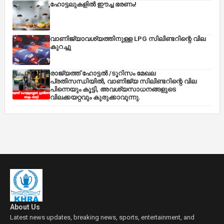
ഹോട്ടലുകളിൽ ഈച്ച ഭരണം!
വാണിജ്യാവശ്യത്തിനുള്ള LPG സിലിണ്ടറിന്റെ വില
കുറച്ചു
രാജ്യത്ത് ഹോട്ടൽ /ടൂറിസം മേഖല
പ്രതിസന്ധിയിൽ, വാണിജ്യ സിലിണ്ടറിന്റെ വില
പിന്നെയും കൂട്ടി, അവശ്യസാധനങ്ങളുടെ
വിലക്കയറ്റവും കുരുക്കാവുന്നു.
About Us
Latest news updates, breaking news, sports, entertainment, and