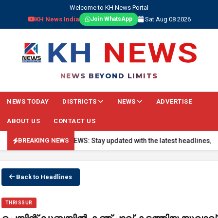
Welcome to KH News Portal
KH News India
Sat Aug 08 2026
Join WhatsApp
NEWS BEYOND LIMITS
NEWS TODAY
DISTRICTS
NEWS
ADVERTISE
ABOUT US
CONTACT US
🔴 BREAKING NEWS: Stay updated with the latest headlines, real-t
BREAKING NEWS
Back to Headlines
THRISSUR