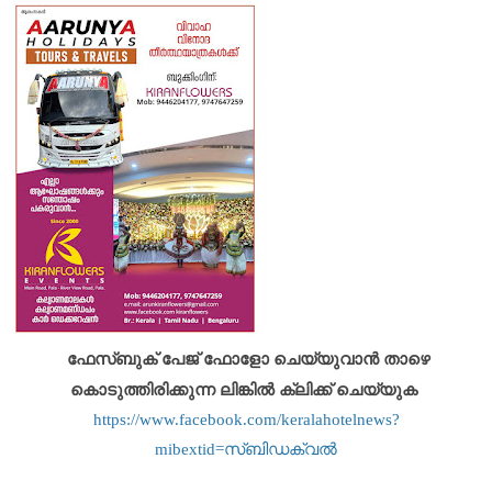
ഫേസ്ബുക് പേജ് ഫോളോ ചെയ്യുവാൻ താഴെ
കൊടുത്തിരിക്കുന്ന ലിങ്കിൽ ക്ലിക്ക് ചെയ്യുക
https://www.facebook.com/keralahotelnews?
mibextid=സ്‌ബിഡക്വൽ