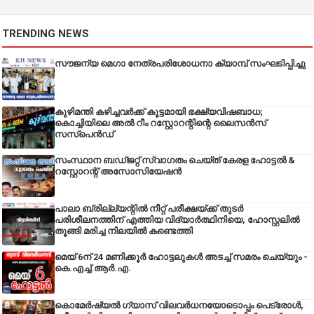
TRENDING NEWS
സൗജന്യ മെഗാ നേത്രപരിശോധനാ ക്യാമ്പ് സംഘടിപ്പിച്ചു
കുഴിമന്തി കഴിച്ചവർക്ക് കൂട്ടമായി ഭക്ഷ്യവിഷബാധ;
കൊച്ചിയിലെ അൽ റീം റസ്റ്റോറന്റിന്റെ ലൈസൻസ്
സസ്പെൻഡ്
സംസ്ഥാന ബഡ്‌ജറ്റ് സ്വാഗതം ചെയ്ത് കേരള ഹോട്ടൽ &
റസ്റ്റോറന്റ് അസോസിയേഷൻ
പാലാ ബ്രില്ല്യന്റിൽ നീറ്റ് പരീക്ഷയ്ക്ക് തുടർ
പരിശീലനത്തിന് എത്തിയ വിദ്യാർത്ഥിനിയെ, ഹോസ്റ്റലിൽ
തൂങ്ങി മരിച്ച നിലയിൽ കണ്ടെത്തി
മെയ് 6ന് 24 മണിക്കൂർ ഹോട്ടലുകൾ അടച്ച് സമരം ചെയ്യും -
കെ.എച്ച്.ആർ.എ.
കൊമേർഷ്യൽ ഗ്യാസ് വിലവർധനയോടൊപ്പം പെട്രോൾ,