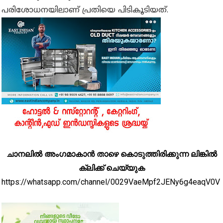
പരിശോധനയിലാണ് പ്രതിയെ പിടികൂടിയത്.
ചാനലിൽ അംഗമാകാൻ താഴെ കൊടുത്തിരിക്കുന്ന ലിങ്കിൽ
ക്ലിക്ക് ചെയ്യുക
https://whatsapp.com/channel/0029VaeMpf2JENy6g4eaqV0V