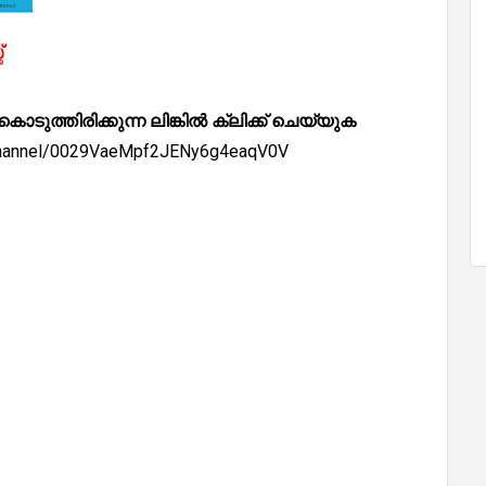
്തിരിക്കുന്ന ലിങ്കിൽ ക്ലിക്ക് ചെയ്യുക
/channel/0029VaeMpf2JENy6g4eaqV0V