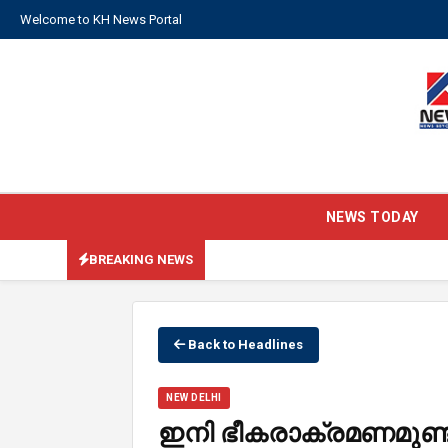
Welcome to KH News Portal
NEWS TODAY
BREAKING NEWS
Back to Headlines
NEW DELHI
ഇനി ഭീകരാക്രമണമുണ്