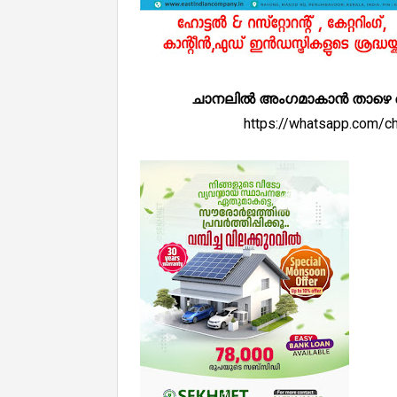
ചാനലിൽ അംഗമാകാൻ താഴെ കൊടുത
https://whatsapp.com