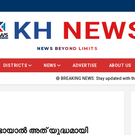
NEWS BEYOND LIMITS
DISTRICTS
NEWS
ADVERTISE
ABOUT US
🔴 BREAKING NEWS: Stay updated with the latest he
ടായാൽ അത് യുദ്ധമായി