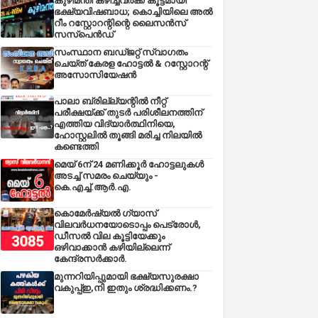
കുഴിമന്തി കഴിച്ചവർക്ക് കൂട്ടമായി
ഭക്ഷ്യവിഷബാധ; കൊച്ചിയിലെ അൽ
റീം റസ്റ്റോറന്റിന്റെ ലൈസൻസ്
സസ്പെൻഡ്
സംസ്ഥാന ബഡ്‌ജറ്റ് സ്വാഗതം
ചെയ്ത് കേരള ഹോട്ടൽ & റസ്റ്റോറന്റ്
അസോസിയേഷൻ
പാലാ ബ്രില്ല്യന്റിൽ നീറ്റ്
പരീക്ഷയ്ക്ക് തുടർ പരിശീലനത്തിന്
എത്തിയ വിദ്യാർത്ഥിനിയെ,
ഹോസ്റ്റലിൽ തൂങ്ങി മരിച്ച നിലയിൽ
കണ്ടെത്തി
മെയ് 6ന് 24 മണിക്കൂർ ഹോട്ടലുകൾ
അടച്ച് സമരം ചെയ്യും -
കെ.എച്ച്.ആർ.എ.
കൊമേർഷ്യൽ ഗ്യാസ്
വിലവർധനയോടൊപ്പം പെട്രോൾ,
ഡീസല്‍ വില കൂട്ടിയേക്കും
ഒഴിവാക്കാന്‍ കഴിയില്ലെന്ന്
കേന്ദ്രസര്‍ക്കാര്‍.
മുന്നറിയിപ്പുമായി ഭക്ഷ്യസുരക്ഷാ
വകുപ്പ്ഇ,നി ഇതും ശ്രദ്ധിക്കണം.?