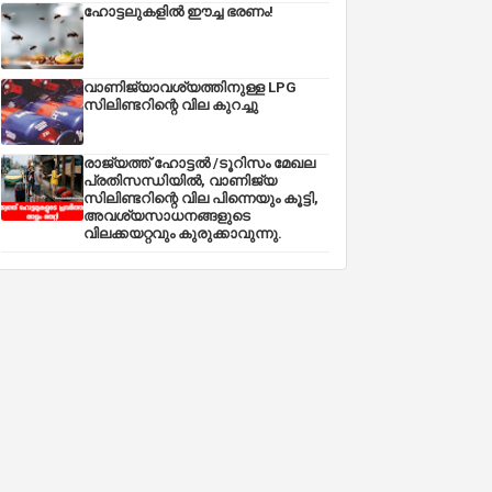
ഹോട്ടലുകളിൽ ഈച്ച ഭരണം!
വാണിജ്യാവശ്യത്തിനുള്ള LPG
സിലിണ്ടറിന്റെ വില കുറച്ചു
രാജ്യത്ത് ഹോട്ടൽ /ടൂറിസം മേഖല
പ്രതിസന്ധിയിൽ, വാണിജ്യ
സിലിണ്ടറിന്റെ വില പിന്നെയും കൂട്ടി,
അവശ്യസാധനങ്ങളുടെ
വിലക്കയറ്റവും കുരുക്കാവുന്നു.