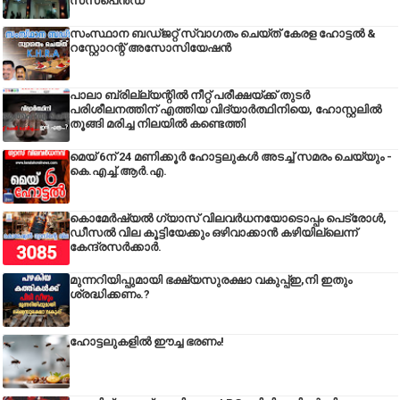
സസ്പെൻഡ്
സംസ്ഥാന ബഡ്‌ജറ്റ് സ്വാഗതം ചെയ്ത് കേരള ഹോട്ടൽ &
റസ്റ്റോറന്റ് അസോസിയേഷൻ
പാലാ ബ്രില്ല്യന്റിൽ നീറ്റ് പരീക്ഷയ്ക്ക് തുടർ
പരിശീലനത്തിന് എത്തിയ വിദ്യാർത്ഥിനിയെ, ഹോസ്റ്റലിൽ
തൂങ്ങി മരിച്ച നിലയിൽ കണ്ടെത്തി
മെയ് 6ന് 24 മണിക്കൂർ ഹോട്ടലുകൾ അടച്ച് സമരം ചെയ്യും -
കെ.എച്ച്.ആർ.എ.
കൊമേർഷ്യൽ ഗ്യാസ് വിലവർധനയോടൊപ്പം പെട്രോൾ,
ഡീസല്‍ വില കൂട്ടിയേക്കും ഒഴിവാക്കാന്‍ കഴിയില്ലെന്ന്
കേന്ദ്രസര്‍ക്കാര്‍.
മുന്നറിയിപ്പുമായി ഭക്ഷ്യസുരക്ഷാ വകുപ്പ്ഇ,നി ഇതും
ശ്രദ്ധിക്കണം.?
ഹോട്ടലുകളിൽ ഈച്ച ഭരണം!