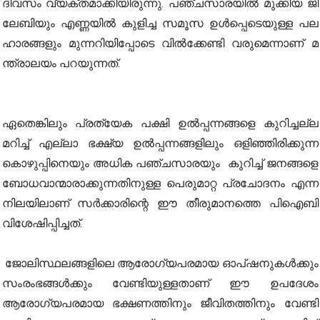
ദിവസം വ്യക്തമാക്കിയിരുന്നു. പ​ഞ്ച​സാ​ര​യി​ൽ മു​ക്കി​യ ജി​
ലേ​ബി​യും എ​ണ്ണ​യി​ൽ കു​ളിച്ച സമൂസ ഉ​ൾ​പ്പെ​ടെ​യു​ള്ള പ​ല​
ഹാ​ര​ങ്ങ​ളും മു​ന്ന​റി​യി​​പ്പോ​ടെ വി​ൽ​ക്കേ​ണ്ടി വ​രു​മെ​ന്നാ​ണ് മ​
ന്ത്രാ​ല​യം പ​റ​യു​ന്ന​ത്.
ഏതെങ്കിലും പ്രത്യേക പക്ഷി ഉൽപ്പന്നങ്ങളെ കുറിച്ചല്ല
മറിച്ച് എല്ലാ ഭക്ഷ്യ ഉൽപ്പന്നങ്ങളിലും ഒളിഞ്ഞിരിക്കുന്ന
കൊഴുപ്പിനെയും അധിക പഞ്ചസാരയും കുറിച്ച് ജനങ്ങളെ
ബോധവാന്മാരാക്കുന്നതിനുള്ള പെരുമാറ്റ പ്രചോദനം എന്ന
നിലയിലാണ് സർക്കാരിന്റെ ഈ തീരുമാനത്തെ പിഐബി
വിശേഷിപ്പിച്ചത്.
ജോലിസ്ഥലങ്ങളിലെ ആരോഗ്യപരമായ ഓപ്ഷനുകൾക്കും
സംരംഭങ്ങൾക്കും വേണ്ടിയുള്ളതാണ് ഈ ഉപദേശം
ആരോഗ്യപരമായ ഭക്ഷണത്തിനും ജീവിതത്തിനും വേണ്ടി