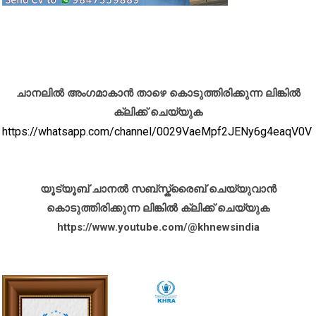
ചാനലിൽ അംഗമാകാൻ താഴെ കൊടുത്തിരിക്കുന്ന ലിങ്കിൽ
ക്ലിക്ക് ചെയ്യുക
https://whatsapp.com/channel/0029VaeMpf2JENy6g4eaqV0V
യൂട്യൂബ് ചാനൽ സബ്സ്ക്രൈബ് ചെയ്യുവാൻ
കൊടുത്തിരിക്കുന്ന ലിങ്കിൽ ക്ലിക്ക് ചെയ്യുക
https://www.youtube.com/@khnewsindia