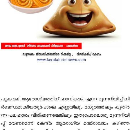
പു​ക​വ​ലി ആ​രോ​ഗ്യ​ത്തി​ന് ഹാ​നി​ക​രം’ എ​ന്ന മു​ന്ന​റി​യി​പ്പ് നി​
ർ​ബ​ന്ധ​മാ​ക്കി​യ​തു​പോ​ലെ എ​ണ്ണ​യി​ലും മ​ധു​ര​ത്തി​ലും കു​തി​ർ​
ന്ന പ​ല​ഹാ​രം വി​ൽ​ക്ക​ണ​മെ​ങ്കി​ലും ഇ​തു​പോ​ലൊ​രു മു​ന്ന​റി​യി​
പ്പ് വേ​ണ​മെ​ന്ന് കേ​ന്ദ്ര ആ​​രോ​ഗ്യ മ​ന്ത്രാ​ല​യം കഴിഞ്ഞ