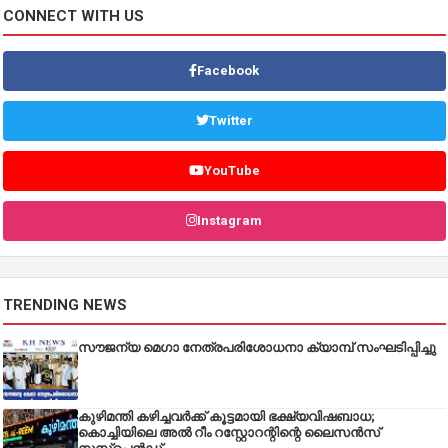
CONNECT WITH US
Facebook
Twitter
YouTube
Instagram
TRENDING NEWS
സൗജന്യ മെഗാ നേത്രപരിശോധനാ ക്യാമ്പ് സംഘടിപ്പിച്ചു
കുഴിമന്തി കഴിച്ചവർക്ക് കൂട്ടമായി ഭക്ഷ്യവിഷബാധ;
കൊച്ചിയിലെ അൽ റീം റസ്റ്റോറന്റിന്റെ ലൈസൻസ്