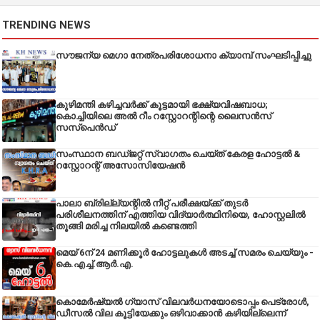
TRENDING NEWS
സൗജന്യ മെഗാ നേത്രപരിശോധനാ ക്യാമ്പ് സംഘടിപ്പിച്ചു
കുഴിമന്തി കഴിച്ചവർക്ക് കൂട്ടമായി ഭക്ഷ്യവിഷബാധ;
കൊച്ചിയിലെ അൽ റീം റസ്റ്റോറന്റിന്റെ ലൈസൻസ്
സസ്പെൻഡ്
സംസ്ഥാന ബഡ്‌ജറ്റ് സ്വാഗതം ചെയ്ത് കേരള ഹോട്ടൽ &
റസ്റ്റോറന്റ് അസോസിയേഷൻ
പാലാ ബ്രില്ല്യന്റിൽ നീറ്റ് പരീക്ഷയ്ക്ക് തുടർ
പരിശീലനത്തിന് എത്തിയ വിദ്യാർത്ഥിനിയെ, ഹോസ്റ്റലിൽ
തൂങ്ങി മരിച്ച നിലയിൽ കണ്ടെത്തി
മെയ് 6ന് 24 മണിക്കൂർ ഹോട്ടലുകൾ അടച്ച് സമരം ചെയ്യും -
കെ.എച്ച്.ആർ.എ.
കൊമേർഷ്യൽ ഗ്യാസ് വിലവർധനയോടൊപ്പം പെട്രോൾ,
ഡീസല്‍ വില കൂട്ടിയേക്കും ഒഴിവാക്കാന്‍ കഴിയില്ലെന്ന്