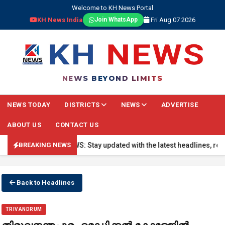
Welcome to KH News Portal
KH News India
Fri Aug 07 2026
Join WhatsApp
NEWS BEYOND LIMITS
NEWS TODAY
DISTRICTS
NEWS
ADVERTISE
ABOUT US
CONTACT US
🔴 BREAKING NEWS: Stay updated with the latest headlines, real-tim
BREAKING NEWS
Back to Headlines
TRIVANDRUM