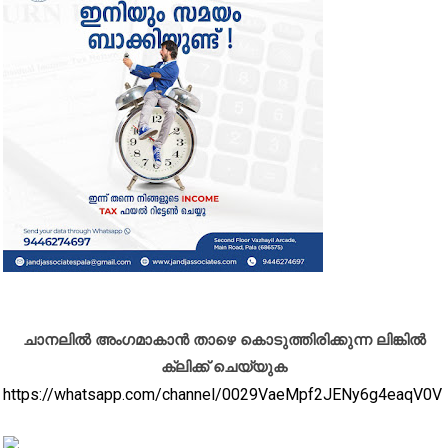
ചാനലിൽ അംഗമാകാൻ താഴെ കൊടുത്തിരിക്കുന്ന ലിങ്കിൽ
ക്ലിക്ക് ചെയ്യുക
https://whatsapp.com/channel/0029VaeMpf2JENy6g4eaqV0V