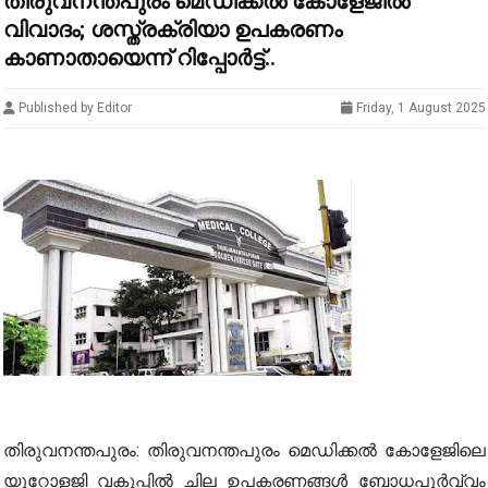
തിരുവനന്തപുരം മെഡിക്കൽ കോളേജിൽ
വിവാദം; ശസ്ത്രക്രിയാ ഉപകരണം
കാണാതായെന്ന് റിപ്പോർട്ട്..
Published by Editor
Friday, 1 August 2025
തിരുവനന്തപുരം: തിരുവനന്തപുരം മെഡിക്കല്‍ കോളേജിലെ
യൂറോളജി വകുപ്പിൽ ചില ഉപകരണങ്ങൾ ബോധപൂർവ്വം