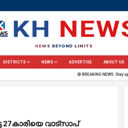
NEWS BEYOND LIMITS
DISTRICTS
NEWS
ADVERTISE
ABOUT US
🔴 BREAKING NEWS: Stay updated with 
ട 27കാരിയെ വാട്സാപ്