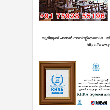
യൂട്യൂബ് ചാനൽ സബ്സ്ക്രൈബ് ചെയ്യുവ
https://www