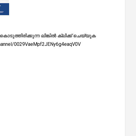
ത്തിരിക്കുന്ന ലിങ്കിൽ ക്ലിക്ക് ചെയ്യുക
/channel/0029VaeMpf2JENy6g4eaqV0V