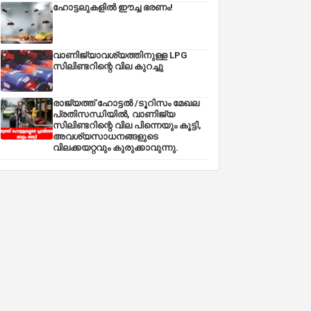
ഹോട്ടലുകളിൽ ഈച്ച ഭരണം!
വാണിജ്യാവശ്യത്തിനുള്ള LPG
സിലിണ്ടറിന്റെ വില കുറച്ചു
രാജ്യത്ത് ഹോട്ടൽ /ടൂറിസം മേഖല
പ്രതിസന്ധിയിൽ, വാണിജ്യ
സിലിണ്ടറിന്റെ വില പിന്നെയും കൂട്ടി,
അവശ്യസാധനങ്ങളുടെ
വിലക്കയറ്റവും കുരുക്കാവുന്നു.