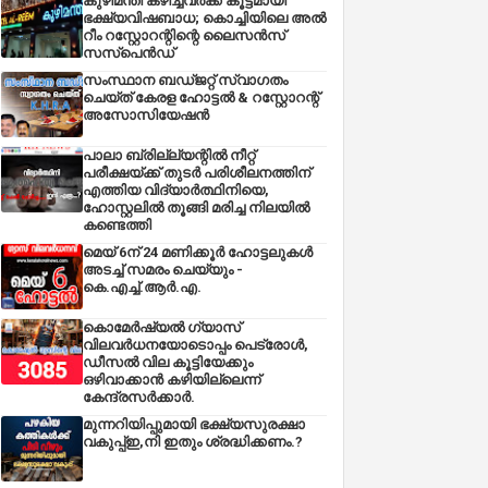
കുഴിമന്തി കഴിച്ചവർക്ക് കൂട്ടമായി
ഭക്ഷ്യവിഷബാധ; കൊച്ചിയിലെ അൽ
റീം റസ്റ്റോറന്റിന്റെ ലൈസൻസ്
സസ്പെൻഡ്
സംസ്ഥാന ബഡ്‌ജറ്റ് സ്വാഗതം
ചെയ്ത് കേരള ഹോട്ടൽ & റസ്റ്റോറന്റ്
അസോസിയേഷൻ
പാലാ ബ്രില്ല്യന്റിൽ നീറ്റ്
പരീക്ഷയ്ക്ക് തുടർ പരിശീലനത്തിന്
എത്തിയ വിദ്യാർത്ഥിനിയെ,
ഹോസ്റ്റലിൽ തൂങ്ങി മരിച്ച നിലയിൽ
കണ്ടെത്തി
മെയ് 6ന് 24 മണിക്കൂർ ഹോട്ടലുകൾ
അടച്ച് സമരം ചെയ്യും -
കെ.എച്ച്.ആർ.എ.
കൊമേർഷ്യൽ ഗ്യാസ്
വിലവർധനയോടൊപ്പം പെട്രോൾ,
ഡീസല്‍ വില കൂട്ടിയേക്കും
ഒഴിവാക്കാന്‍ കഴിയില്ലെന്ന്
കേന്ദ്രസര്‍ക്കാര്‍.
മുന്നറിയിപ്പുമായി ഭക്ഷ്യസുരക്ഷാ
വകുപ്പ്ഇ,നി ഇതും ശ്രദ്ധിക്കണം.?