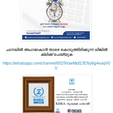
ചാനലിൽ അംഗമാകാൻ താഴെ കൊടുത്തിരിക്കുന്ന ലിങ്കിൽ
ക്ലിക്ക് ചെയ്യുക
https://whatsapp.com/channel/0029VaeMpf2JENy6g4eaqV0
V