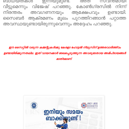
ബാധ്യതകൾ ഇനിയുമുണ്ട്. അത് സ്വന്തമായി
വീട്ടുമെന്നും വിജേഷ് പറഞ്ഞു. കോൺഗ്രസിൽ നിന്ന്
നിരന്തരം അവഗണനയും ആക്ഷേപവും ഉണ്ടായി.
സൈബർ ആക്രമണം മൂലം പുറത്തിറങ്ങാൻ പറ്റാത്ത
അവസ്ഥയുണ്ടായിരുന്നുവെന്നും അദ്ദേഹം പറഞ്ഞു.
ഈ സൈറ്റിൽ വരുന്ന കമ്മന്റുകൾക്കു കേരളാ ഹോട്ടൽ ന്യൂസിന് ഉത്തരവാദിത്ത്വം
ഉണ്ടായിരിക്കുന്നതല്ല. ഇത് വായനക്കാർ രേഖപ്പെടുത്തുന്ന അവരുടേതായ അഭിപ്രായങ്ങൾ
മാത്രമാണ്.