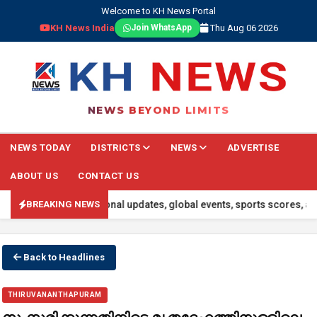
Welcome to KH News Portal
KH News India
Thu Aug 06 2026
Join WhatsApp
NEWS BEYOND LIMITS
NEWS TODAY
DISTRICTS
NEWS
ADVERTISE
ABOUT US
CONTACT US
nes, real-time national updates, global events, sports scores, and 
BREAKING NEWS
Back to Headlines
THIRUVANANTHAPURAM