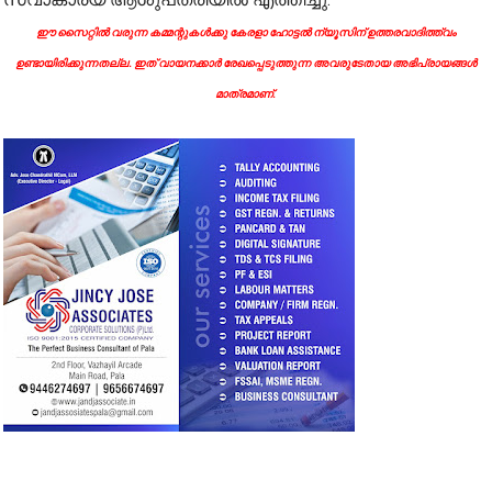
ഈ സൈറ്റിൽ വരുന്ന കമ്മന്റുകൾക്കു കേരളാ ഹോട്ടൽ ന്യൂസിന് ഉത്തരവാദിത്ത്വം
ഉണ്ടായിരിക്കുന്നതല്ല. ഇത് വായനക്കാർ രേഖപ്പെടുത്തുന്ന അവരുടേതായ അഭിപ്രായങ്ങൾ
മാത്രമാണ്.