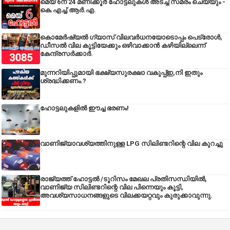
മെയ് 6ന് 24 മണിക്കൂർ ഹോട്ടലുകൾ അടച്ച് സമരം ചെയ്യും -
കെ.എച്ച്.ആർ.എ.
കൊമേർഷ്യൽ ഗ്യാസ് വിലവർധനയോടൊപ്പം പെട്രോൾ,
ഡീസല്‍ വില കൂട്ടിയേക്കും ഒഴിവാക്കാന്‍ കഴിയില്ലെന്ന്
കേന്ദ്രസര്‍ക്കാര്‍.
മുന്നറിയിപ്പുമായി ഭക്ഷ്യസുരക്ഷാ വകുപ്പ്ഇ,നി ഇതും
ശ്രദ്ധിക്കണം.?
ഹോട്ടലുകളിൽ ഈച്ച ഭരണം!
വാണിജ്യാവശ്യത്തിനുള്ള LPG സിലിണ്ടറിന്റെ വില കുറച്ചു
രാജ്യത്ത് ഹോട്ടൽ /ടൂറിസം മേഖല പ്രതിസന്ധിയിൽ,
വാണിജ്യ സിലിണ്ടറിന്റെ വില പിന്നെയും കൂട്ടി,
അവശ്യസാധനങ്ങളുടെ വിലക്കയറ്റവും കുരുക്കാവുന്നു.