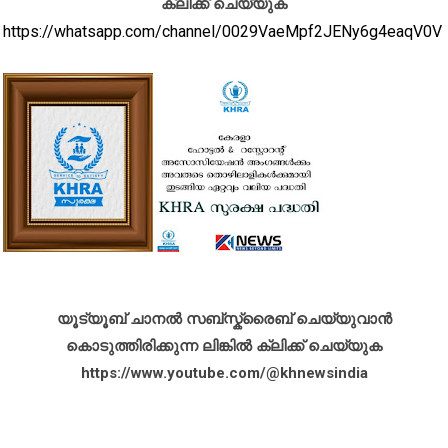
ക്ലിക്ക് ചെയ്യുക
https://whatsapp.com/channel/0029VaeMpf2JENy6g4eaqV0V
യൂട്യൂബ് ചാനൽ സബ്സ്ക്രൈബ് ചെയ്യുവാൻ
കൊടുത്തിരിക്കുന്ന ലിങ്കിൽ ക്ലിക്ക് ചെയ്യുക
https://www.youtube.com/@khnewsindia