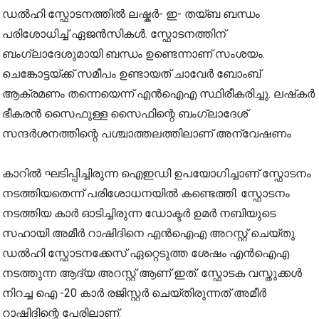
ഡൽഹി സ്ഫോടനത്തിൽ ലഷ്കർ- ഇ- തയ്ബ ബന്ധം
പരിശോധിച്ച് ഏജൻസികൾ. സ്ഫോടനത്തിന്
ബംഗ്ലാദേശുമായി ബന്ധം ഉണ്ടെന്നാണ് സംശയം.
ചെങ്കോട്ടയ്ക്ക് സമീപം ഉണ്ടായത് ചാവേർ ബോംബ്
ആക്രമണം തന്നെയെന്ന് എൻഐഎ സ്ഥിരീകരിച്ചു. ലഷ്‌കർ
ഭീകരൻ സൈഫുള്ള സൈഫിന്റെ ബംഗ്ലാദേശ്
സന്ദർശനത്തിന്റെ പശ്ചാത്തലത്തിലാണ് അന്വേഷണം
കാറിൽ ഘടിപ്പിച്ചിരുന്ന ഐഇഡി ഉപയോഗിച്ചാണ് സ്ഫോടനം
നടത്തിയതെന്ന് പരിശോധനയിൽ കണ്ടെത്തി. സ്ഫോടനം
നടത്തിയ കാർ ഓടിച്ചിരുന്ന ഡോക്ടർ ഉമർ നബിയുടെ
സഹായി അമീർ റാഷിദിനെ എൻഐഎ അറസ്റ്റ് ചെയ്തു.
ഡൽഹി സ്ഫോടനക്കേസ് ഏറ്റെടുത്ത ശേഷം എൻഐഎ
നടത്തുന്ന ആദ്യ അറസ്റ്റ് ആണ് ഇത്. സ്ഫോടക വസ്തുക്കൾ
നിറച്ച ഐ -20 കാർ രജിസ്റ്റർ ചെയ്തിരുന്നത് അമീർ
റാഷിദിന്റെ പേരിലാണ്.