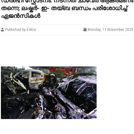
ഡൽഹി സ്ഫോടനം: നടന്നത് ചാവേർ ആക്രമണം
തന്നെ; ലഷ്കർ- ഇ- തയ്ബ ബന്ധം പരിശോധിച്ച്
ഏജൻസികൾ
Published by Editor
Monday, 17 November 2025