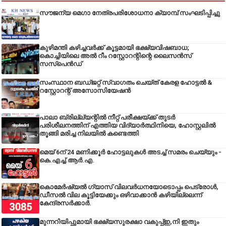
സൗജന്യ മെഗാ നേത്രപരിശോധനാ ക്യാമ്പ് സംഘടിപ്പിച്ചു
കുഴിമന്തി കഴിച്ചവർക്ക് കൂട്ടമായി ഭക്ഷ്യവിഷബാധ;
കൊച്ചിയിലെ അൽ റീം റസ്റ്റോറന്റിന്റെ ലൈസൻസ്
സസ്പെൻഡ്
സംസ്ഥാന ബഡ്‌ജറ്റ് സ്വാഗതം ചെയ്ത് കേരള ഹോട്ടൽ &
റസ്റ്റോറന്റ് അസോസിയേഷൻ
പാലാ ബ്രില്ല്യന്റിൽ നീറ്റ് പരീക്ഷയ്ക്ക് തുടർ
പരിശീലനത്തിന് എത്തിയ വിദ്യാർത്ഥിനിയെ, ഹോസ്റ്റലിൽ
തൂങ്ങി മരിച്ച നിലയിൽ കണ്ടെത്തി
മെയ് 6ന് 24 മണിക്കൂർ ഹോട്ടലുകൾ അടച്ച് സമരം ചെയ്യും -
കെ.എച്ച്.ആർ.എ.
കൊമേർഷ്യൽ ഗ്യാസ് വിലവർധനയോടൊപ്പം പെട്രോൾ,
ഡീസല്‍ വില കൂട്ടിയേക്കും ഒഴിവാക്കാന്‍ കഴിയില്ലെന്ന്
കേന്ദ്രസര്‍ക്കാര്‍.
മുന്നറിയിപ്പുമായി ഭക്ഷ്യസുരക്ഷാ വകുപ്പ്ഇ,നി ഇതും