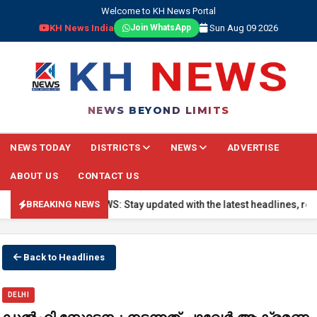
Welcome to KH News Portal
KH News India
Sun Aug 09 2026
Join WhatsApp
NEWS BEYOND LIMITS
NEWS TODAY
DISTRICTS
NEWS
ADVERTISE
ABOUT US
CONTACT US
🔴 BREAKING NEWS: Stay updated with the latest headlines, real-tim
BREAKING NEWS
Back to Headlines
DELHI