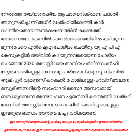
നേരത്തെ തയ്യാറാക്കിയ ആ ചാവേറാക്രമണ പദ്ധതി
അനുസരിച്ചാണ് അമീർ ഡൽഹിയിലെത്തി, കാർ
വാങ്ങിയതെന്ന് അന്വേഷണത്തിൽ കണ്ടെത്തി.
അതേസമയം കേസിൽ കൊൽക്കത്ത ജയിലിൽ കഴിയുന്ന
മൂന്നുപേരെ എൻഐഎ ചോദ്യം ചെയ്തു. യു എ പി എ
കേസുകളിൽ ജയിലിൽ കഴിയുന്നവരെയാണ് ചോദ്യം
ചെയ്തത്. 2020 അറസ്റ്റിലായ താനിയ പർവീന് ഡൽഹി
സ്ഫോടനത്തിലുള്ള ബന്ധവും പരിശോധിക്കുന്നു. നിലവിൽ
ആലിപ്പൂർ വുമൺസ് കറക്ഷൻ ഹോമിലുള്ള പർവിന് മൗലാന
മസൂദ് അസറിന്റെ സഹോദരി സൈദ അസറുമായി
ബന്ധമുണ്ടെന്ന് അന്വേഷണ ഏജൻസി കണ്ടെത്തി. ഡൽഹി
കേസിൽ അറസ്റ്റിലായ ഡോ ഷഹീൻ ഷാഹിദു മായുള്ള
ഇവരുടെ ബന്ധം അന്വേഷിച്ചു വരികയാണ്.
ഈ സൈറ്റിൽ വരുന്ന കമ്മന്റുകൾക്കു കേരളാ ഹോട്ടൽ ന്യൂസിന് ഉത്തരവാദിത്ത്വം
ഉണ്ടായിരിക്കുന്നതല്ല. ഇത് വായനക്കാർ രേഖപ്പെടുത്തുന്ന അവരുടേതായ അഭിപ്രായങ്ങൾ