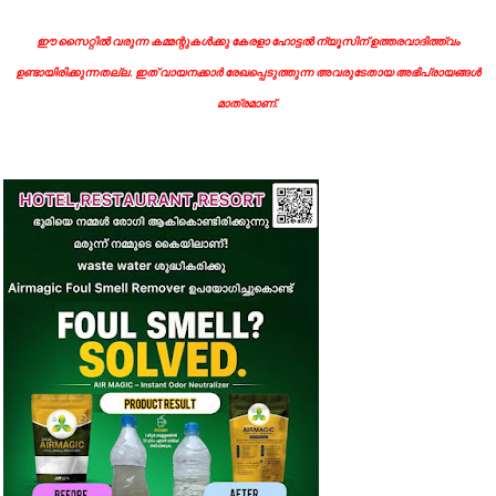
ഈ സൈറ്റിൽ വരുന്ന കമ്മന്റുകൾക്കു കേരളാ ഹോട്ടൽ ന്യൂസിന് ഉത്തരവാദിത്ത്വം
ഉണ്ടായിരിക്കുന്നതല്ല. ഇത് വായനക്കാർ രേഖപ്പെടുത്തുന്ന അവരുടേതായ അഭിപ്രായങ്ങൾ
മാത്രമാണ്.