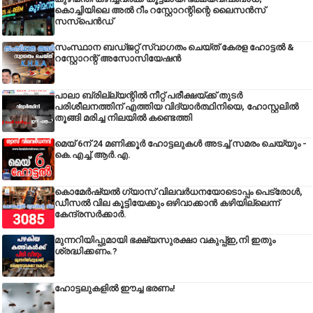
കൊച്ചിയിലെ അൽ റീം റസ്റ്റോറന്റിന്റെ ലൈസൻസ്
സസ്പെൻഡ്
സംസ്ഥാന ബഡ്‌ജറ്റ് സ്വാഗതം ചെയ്ത് കേരള ഹോട്ടൽ &
റസ്റ്റോറന്റ് അസോസിയേഷൻ
പാലാ ബ്രില്ല്യന്റിൽ നീറ്റ് പരീക്ഷയ്ക്ക് തുടർ
പരിശീലനത്തിന് എത്തിയ വിദ്യാർത്ഥിനിയെ, ഹോസ്റ്റലിൽ
തൂങ്ങി മരിച്ച നിലയിൽ കണ്ടെത്തി
മെയ് 6ന് 24 മണിക്കൂർ ഹോട്ടലുകൾ അടച്ച് സമരം ചെയ്യും -
കെ.എച്ച്.ആർ.എ.
കൊമേർഷ്യൽ ഗ്യാസ് വിലവർധനയോടൊപ്പം പെട്രോൾ,
ഡീസല്‍ വില കൂട്ടിയേക്കും ഒഴിവാക്കാന്‍ കഴിയില്ലെന്ന്
കേന്ദ്രസര്‍ക്കാര്‍.
മുന്നറിയിപ്പുമായി ഭക്ഷ്യസുരക്ഷാ വകുപ്പ്ഇ,നി ഇതും
ശ്രദ്ധിക്കണം.?
ഹോട്ടലുകളിൽ ഈച്ച ഭരണം!