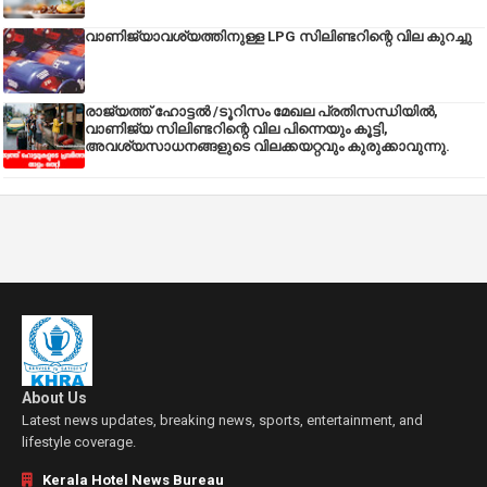
വാണിജ്യാവശ്യത്തിനുള്ള LPG സിലിണ്ടറിന്റെ വില കുറച്ചു
രാജ്യത്ത് ഹോട്ടൽ /ടൂറിസം മേഖല പ്രതിസന്ധിയിൽ,
വാണിജ്യ സിലിണ്ടറിന്റെ വില പിന്നെയും കൂട്ടി,
അവശ്യസാധനങ്ങളുടെ വിലക്കയറ്റവും കുരുക്കാവുന്നു.
About Us
Latest news updates, breaking news, sports, entertainment, and
lifestyle coverage.
Kerala Hotel News Bureau