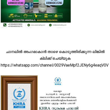
ചാനലിൽ അംഗമാകാൻ താഴെ കൊടുത്തിരിക്കുന്ന ലിങ്കിൽ
ക്ലിക്ക് ചെയ്യുക
https://whatsapp.com/channel/0029VaeMpf2JENy6g4eaqV0V