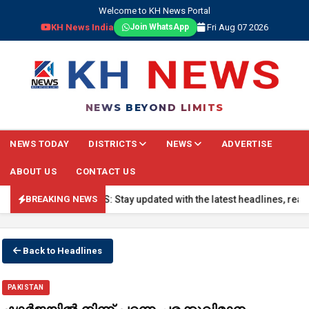
Welcome to KH News Portal
KH News India
Fri Aug 07 2026
Join WhatsApp
NEWS BEYOND LIMITS
NEWS TODAY
DISTRICTS
NEWS
ADVERTISE
ABOUT US
CONTACT US
 BREAKING NEWS: Stay updated with the latest headlines, real-time n
BREAKING NEWS
Back to Headlines
PAKISTAN