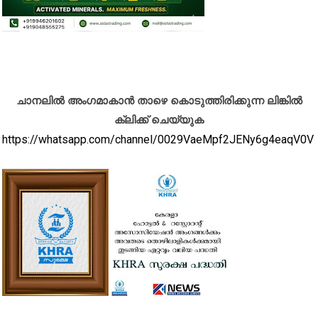
ചാനലിൽ അംഗമാകാൻ താഴെ കൊടുത്തിരിക്കുന്ന ലിങ്കിൽ
ക്ലിക്ക് ചെയ്യുക
https://whatsapp.com/channel/0029VaeMpf2JENy6g4eaqV0V