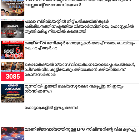
റസ്റ്റോറന്റ് അസോസിയേഷൻ
പാലാ ബ്രില്ല്യന്റിൽ നീറ്റ് പരീക്ഷയ്ക്ക് തുടർ
പരിശീലനത്തിന് എത്തിയ വിദ്യാർത്ഥിനിയെ, ഹോസ്റ്റലിൽ
തൂങ്ങി മരിച്ച നിലയിൽ കണ്ടെത്തി
മെയ് 6ന് 24 മണിക്കൂർ ഹോട്ടലുകൾ അടച്ച് സമരം ചെയ്യും -
കെ.എച്ച്.ആർ.എ.
കൊമേർഷ്യൽ ഗ്യാസ് വിലവർധനയോടൊപ്പം പെട്രോൾ,
ഡീസല്‍ വില കൂട്ടിയേക്കും ഒഴിവാക്കാന്‍ കഴിയില്ലെന്ന്
കേന്ദ്രസര്‍ക്കാര്‍.
മുന്നറിയിപ്പുമായി ഭക്ഷ്യസുരക്ഷാ വകുപ്പ്ഇ,നി ഇതും
ശ്രദ്ധിക്കണം.?
ഹോട്ടലുകളിൽ ഈച്ച ഭരണം!
വാണിജ്യാവശ്യത്തിനുള്ള LPG സിലിണ്ടറിന്റെ വില കുറച്ചു