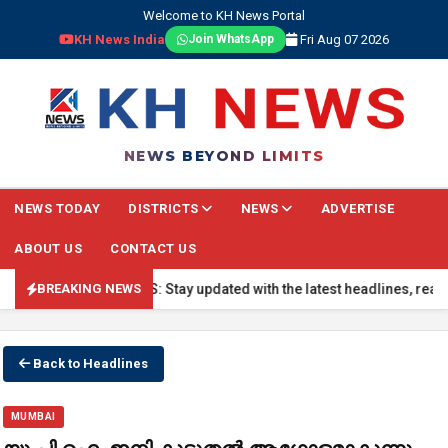
Welcome to KH News Portal
KH News India
Fri Aug 07 2026
Join WhatsApp
NEWS BEYOND LIMITS
NEWS TODAY
DISTRICTS
NEWS
ADVERTISE
ABOUT US
CONTACT US
 BREAKING NEWS: Stay updated with the latest headlines, real-time na
BREAKING NEWS
Back to Headlines
MUMBAI