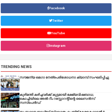
Facebook
Twitter
YouTube
Instagram
TRENDING NEWS
സൗജന്യ മെഗാ നേത്രപരിശോധനാ ക്യാമ്പ് സംഘടിപ്പിച്ചു
കുഴിമന്തി കഴിച്ചവർക്ക് കൂട്ടമായി ഭക്ഷ്യവിഷബാധ;
കൊച്ചിയിലെ അൽ റീം റസ്റ്റോറന്റിന്റെ ലൈസൻസ്
സസ്പെൻഡ്
സംസ്ഥാന ബഡ്‌ജറ്റ് സ്വാഗതം ചെയ്ത് കേരള ഹോട്ടൽ &