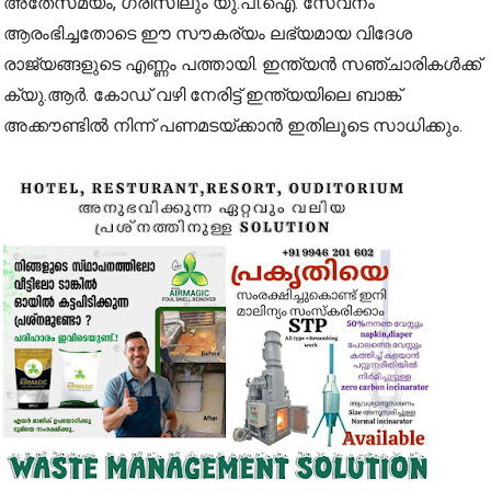
അതേസമയം, ഗ്രീസിലും യു.പി.ഐ. സേവനം
ആരംഭിച്ചതോടെ ഈ സൗകര്യം ലഭ്യമായ വിദേശ
രാജ്യങ്ങളുടെ എണ്ണം പത്തായി. ഇന്ത്യൻ സഞ്ചാരികൾക്ക്
ക്യു.ആർ. കോഡ് വഴി നേരിട്ട് ഇന്ത്യയിലെ ബാങ്ക്
അക്കൗണ്ടിൽ നിന്ന് പണമടയ്ക്കാൻ ഇതിലൂടെ സാധിക്കും.