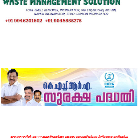
ഈ സൈറ്റിൽ വരുന്ന കമ്മന്റുകൾക്കു കേരളാ ഹോട്ടൽ ന്യൂസിന് ഉത്തരവാദിത്ത്വം