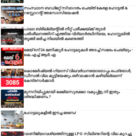
സംസ്ഥാന ബഡ്‌ജറ്റ് സ്വാഗതം ചെയ്ത് കേരള ഹോട്ടൽ &
റസ്റ്റോറന്റ് അസോസിയേഷൻ
പാലാ ബ്രില്ല്യന്റിൽ നീറ്റ് പരീക്ഷയ്ക്ക് തുടർ
പരിശീലനത്തിന് എത്തിയ വിദ്യാർത്ഥിനിയെ, ഹോസ്റ്റലിൽ
തൂങ്ങി മരിച്ച നിലയിൽ കണ്ടെത്തി
മെയ് 6ന് 24 മണിക്കൂർ ഹോട്ടലുകൾ അടച്ച് സമരം ചെയ്യും -
കെ.എച്ച്.ആർ.എ.
കൊമേർഷ്യൽ ഗ്യാസ് വിലവർധനയോടൊപ്പം പെട്രോൾ,
ഡീസല്‍ വില കൂട്ടിയേക്കും ഒഴിവാക്കാന്‍ കഴിയില്ലെന്ന്
കേന്ദ്രസര്‍ക്കാര്‍.
മുന്നറിയിപ്പുമായി ഭക്ഷ്യസുരക്ഷാ വകുപ്പ്ഇ,നി ഇതും
ശ്രദ്ധിക്കണം.?
ഹോട്ടലുകളിൽ ഈച്ച ഭരണം!
വാണിജ്യാവശ്യത്തിനുള്ള LPG സിലിണ്ടറിന്റെ വില കുറച്ചു