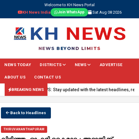
Welcome to KH News Portal
KH News India
Sat Aug 08 2026
Join WhatsApp
NEWS BEYOND LIMITS
NEWS TODAY
DISTRICTS
NEWS
ADVERTISE
ABOUT US
CONTACT US
 BREAKING NEWS: Stay updated with the latest headlines, real-time n
BREAKING NEWS
Back to Headlines
THIRUVANANTHAPURAM