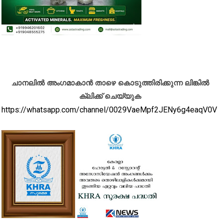
ചാനലിൽ അംഗമാകാൻ താഴെ കൊടുത്തിരിക്കുന്ന ലിങ്കിൽ
ക്ലിക്ക് ചെയ്യുക
https://whatsapp.com/channel/0029VaeMpf2JENy6g4eaqV0V