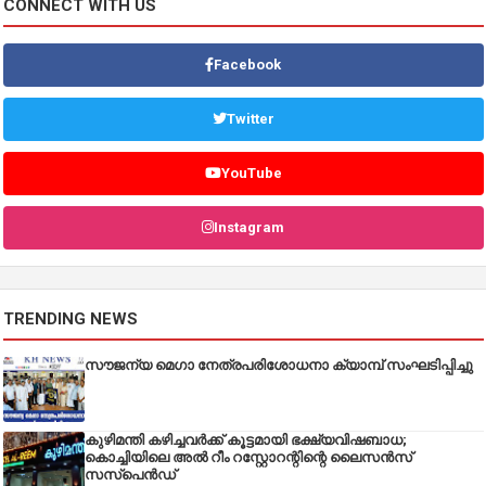
CONNECT WITH US
Facebook
Twitter
YouTube
Instagram
TRENDING NEWS
സൗജന്യ മെഗാ നേത്രപരിശോധനാ ക്യാമ്പ് സംഘടിപ്പിച്ചു
കുഴിമന്തി കഴിച്ചവർക്ക് കൂട്ടമായി ഭക്ഷ്യവിഷബാധ;
കൊച്ചിയിലെ അൽ റീം റസ്റ്റോറന്റിന്റെ ലൈസൻസ്
സസ്പെൻഡ്