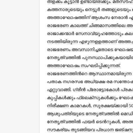
തിളക്കം കൂട്ടാന്‍ ഉണ്ടായിരിക്കും. മതസൗ
കത്തനാരുടെയും നെട്ടൂർ തങ്ങളുടെയും
അത്താഘോഷത്തിന് ആശംസ നേരാൻ എത്ത
രാജഭരണ കാലത്ത് ചിങ്ങമാസത്തിലെ അത
രാജാക്കന്മാർ സേനാവ്യൂഹത്തോടും ക
നടത്തിയിരുന്ന എഴുന്നളളത്താണ് അത്തച്ച
രാജഭരണം അവസാനിച്ചതോടെ ഘോഷയാത്ര നി
നേതൃത്വത്തിൽ പുനസ്ഥാപിക്കുകയായിര
അത്താഘോഷം സംഘടിപ്പിക്കുന്നത്.
രാജഭരണത്തിന്‍റെ ആസ്ഥാനമായിരുന്ന
പതാക നഗരസഭ അധ്യക്ഷ രമ സന്തോഷ് രാ
ഏറ്റുവാങ്ങി. ഗ്രീൻ പ്രോട്ടോകോൾ പ്രക
കുപ്പികൾക്കും ഫ്ലെക്‌സുകൾക്കും ഘോ
നിരീക്ഷണ കാമറകൾ, സുരക്ഷയ്ക്കായി 
ആശുപത്രിയുടെ നേതൃത്വത്തിൽ മെഡിക്
നേതൃത്വത്തിൽ ഫയർ ടെന്‍റുകൾ, അത്തച
സൗകര്യം തുടങ്ങിയവ പ്രധാന ജങ്‌ഷനു