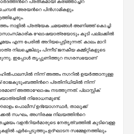
ഹാർദത്തിന്‍റെ പ്രതീകമായി കരിഞ്ഞാച്ചിറ
 ചെമ്പൻ അരയന്‍റെ പിൻഗാമികളും
ിച്ചേരും.
്തം നാളിൽ പ്രത്യേക ചമയങ്ങൾ അണിഞ്ഞ് കൊച്ചി
ലാസാംസ്‌കാരിക ഘോഷയാത്രയോടും കൂടി പല്ലക്കിൽ
മയം എന്ന പേരിൽ അറിയപ്പെട്ടിരുന്നത്. കാലം മാറി
ലച്ചെങ്കിലും പിന്നീട് ജനകീയ കമ്മിറ്റികളുടെ
ുന്നു. ഇപ്പോൾ തൃപ്പൂണിത്തുറ നഗരസഭയാണ്
 ഹിൽപാലസിൽ നിന്ന് അത്തം നഗറിൽ ഉയർത്താനുള്ള
ജകുടുംബത്തിന്‍റെ പ്രതിനിധിയിൽ നിന്ന്
ാരമാണ് അത്താഘോഷം നടത്തുന്നത്. പ്ലാസ്റ്റിക്
ഷയാത്രയിൽ നിരോധനമുണ്ട്.
500ഓളം പൊലീസ് ഉദ്യോഗസ്ഥർ, താലൂക്ക്
കൽ സംഘം, അഗ്നിരക്ഷ നിലയത്തിന്‍റെ
്ചമയം വളന്‍റിയർമാരുടെ നേതൃത്വത്തിൽ കുടിവെള്ള
കളിൽ ഏർപ്പെടുത്തും.ഉദ്ഘാടന സമ്മേളനത്തിലും