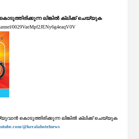
്തിരിക്കുന്ന ലിങ്കിൽ ക്ലിക്ക് ചെയ്യുക
/channel/0029VaeMpf2JENy6g4eaqV0V
ാൻ കൊടുത്തിരിക്കുന്ന ലിങ്കിൽ ക്ലിക്ക് ചെയ്യുക
outube.com/@keralahotelnews