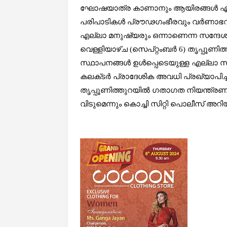
ഘോഷയാത്ര കാണാനും ആയിരങ്ങൾ എത്തിച
പരിപാടികൾ പ്രൗഢഗംഭീരവും വർണാഭവും,
എല്ലാ മനുഷ്യരും ഒന്നാണെന്ന സന്ദേശ
വെള്ളിയാഴ്‌ച (സെപ്‌റ്റംബര്‍ 6) തൃപ്പ
സ്ഥാപനങ്ങൾ ഉൾപ്പെടെയുള്ള എല്ലാ സ
കലക്‌ടർ പ്രാദേശിക അവധി പ്രഖ്യാപിച്ചി
തൃപ്പൂണിത്തുറയില്‍ ഗതാഗത നിയന്ത്രണം 
വിടുമെന്നും കൊച്ചി സിറ്റി പൊലീസ് അറിയി