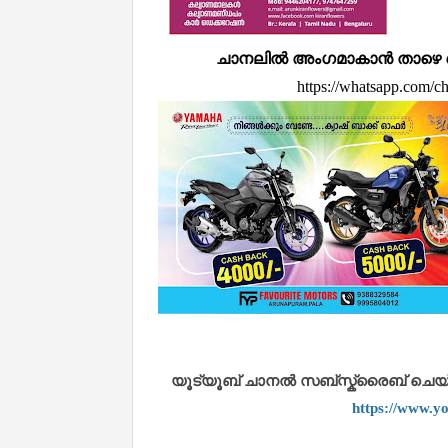
ചാനലിൽ അംഗമാകാൻ താഴെ കൊടുത
https://whatsapp.com
യൂട്യൂബ് ചാനൽ സബ്സ്ക്രൈബ് ചെയ്യുവ
https://www.y