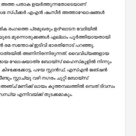
ിൽ അത്ത പതാക ഉയർത്തുന്നതോടെയാണ്
മസഭ സ്‌പീക്കർ എഎൻ ഷംസീർ അത്താഘോഷങ്ങൾ
ാരിക രംഗത്തെ പ്രമുഖരും ഉദ്ഘാടന വേദിയിൽ
ുടെ മുന്നൊരുക്കങ്ങൾ എല്ലാം പൂർത്തിയായതായി
 രമ സന്തോഷ് ഇടിവി ഭാരതിനോട് പറഞ്ഞു.
്രയിൽ അണിനിരന്നിരുന്നത്. വൈവിധ്യങ്ങളായ
മായ ഘോഷയാത്ര ബോയ്‌സ് ഹൈസ്‌കൂളിൽ നിന്നും
, കിഴക്കേക്കോട്ട, പഴയ സ്റ്റാന്‍ഡ്, എസ്എൻ ജങ്ഷൻ
്ടും സ്റ്റാച്യു വഴി നഗരം ചുറ്റി ബോയ്‌സ്
ഞ്ച് മണിക്ക് ലായം കൂത്തമ്പലത്തിൽ ഒമ്പത് ദിവസം
ധ്യ എന്നിവയ്‌ക്ക് തുടക്കമാകും.