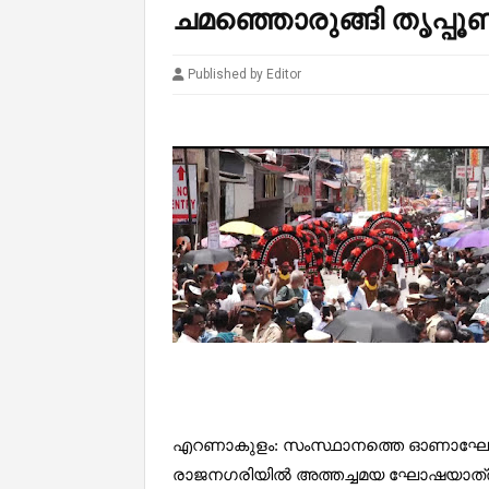
ചമഞ്ഞൊരുങ്ങി തൃപ്പൂ
Published by Editor
എറണാകുളം: സംസ്ഥാനത്തെ ഓണാഘോഷങ്ങള്‍
രാജനഗരിയിൽ അത്തച്ചമയ ഘോഷയാത്ര ഇന്ന്