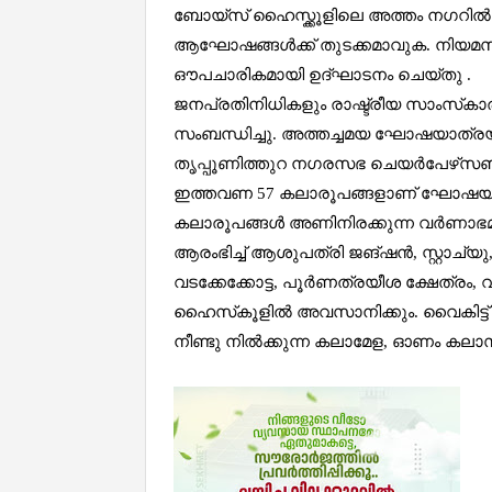
ബോയ്‌സ്‌ ഹൈസ്ക്കൂളിലെ അത്തം നഗറ
ആഘോഷങ്ങൾക്ക് തുടക്കമാവുക. നിയ
ഔപചാരികമായി ഉദ്ഘാടനം ചെയ്തു .
ജനപ്രതിനിധികളും രാഷ്ട്രീയ സാംസ്‌ക
സംബന്ധിച്ചു. അത്തച്ചമയ ഘോഷയാത്രയ
തൃപ്പൂണിത്തുറ നഗരസഭ ചെയർപേഴ്‌സൺ
ഇത്തവണ 57 കലാരൂപങ്ങളാണ് ഘോഷയാത
കലാരൂപങ്ങൾ അണിനിരക്കുന്ന വർണാഭ
ആരംഭിച്ച് ആശുപത്രി ജങ്ഷൻ, സ്റ്റാച്യു
വടക്കേക്കോട്ട, പൂർണത്രയീശ ക്ഷേത്രം, വീണ
ഹൈസ്‌കൂളിൽ അവസാനിക്കും. വൈകിട്ട് അ
നീണ്ടു നിൽക്കുന്ന കലാമേള, ഓണം കലാസന്