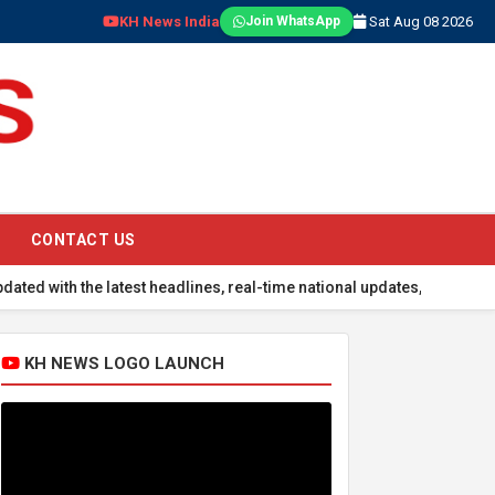
KH News India
Sat Aug 08 2026
Join WhatsApp
CONTACT US
test headlines, real-time national updates, global events, sports s
KH NEWS LOGO LAUNCH