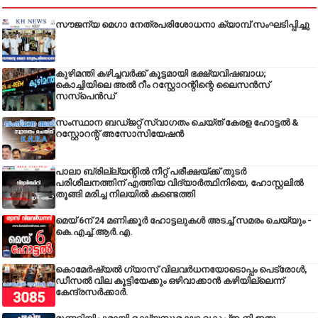
സൗജന്യ മെഗാ നേത്രപരിശോധനാ ക്യാമ്പ് സംഘടിപ്പിച്ചു
കുഴിമന്തി കഴിച്ചവർക്ക് കൂട്ടമായി ഭക്ഷ്യവിഷബാധ;
കൊച്ചിയിലെ അൽ റീം റസ്റ്റോറന്റിന്റെ ലൈസൻസ്
സസ്പെൻഡ്
സംസ്ഥാന ബഡ്‌ജറ്റ് സ്വാഗതം ചെയ്ത് കേരള ഹോട്ടൽ &
റസ്റ്റോറന്റ് അസോസിയേഷൻ
പാലാ ബ്രില്ല്യന്റിൽ നീറ്റ് പരീക്ഷയ്ക്ക് തുടർ
പരിശീലനത്തിന് എത്തിയ വിദ്യാർത്ഥിനിയെ, ഹോസ്റ്റലിൽ
തൂങ്ങി മരിച്ച നിലയിൽ കണ്ടെത്തി
മെയ് 6ന് 24 മണിക്കൂർ ഹോട്ടലുകൾ അടച്ച് സമരം ചെയ്യും -
കെ.എച്ച്.ആർ.എ.
കൊമേർഷ്യൽ ഗ്യാസ് വിലവർധനയോടൊപ്പം പെട്രോൾ,
ഡീസല്‍ വില കൂട്ടിയേക്കും ഒഴിവാക്കാന്‍ കഴിയില്ലെന്ന്
കേന്ദ്രസര്‍ക്കാര്‍.