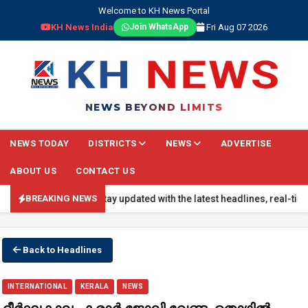
Welcome to KH News Portal
KH News India
Fri Aug 07 2026
Join WhatsApp
NEWS BEYOND LIMITS
NEWS TODAY
DISTRICTS
NEWS
ADVERTISE
ABOUT US
CONTACT US
AKING NEWS: Stay updated with the latest headlines, real-time natio
BREAKING NEWS
Back to Headlines
INTERNATIONAL
KERALA
NEWS