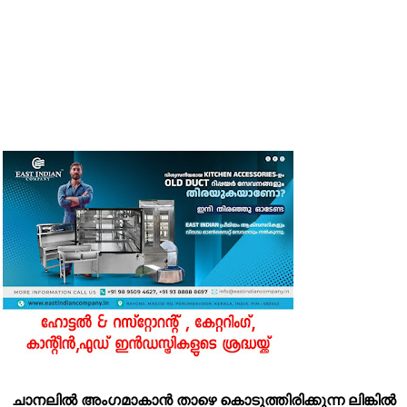
ചാനലിൽ അംഗമാകാൻ താഴെ കൊടുത്തിരിക്കുന്ന ലിങ്കിൽ