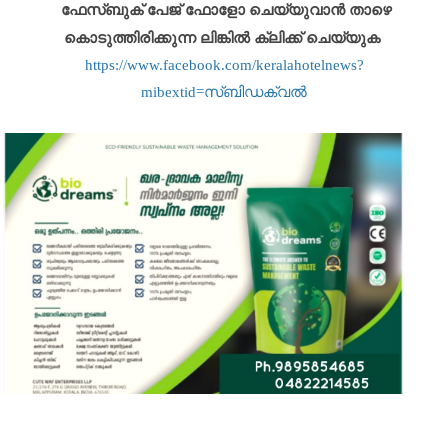
ഫേസ്ബുക് പേജ് ഫോളോ ചെയ്യുവാൻ താഴെ
കൊടുത്തിരിക്കുന്ന ലിങ്കിൽ ക്ലിക്ക് ചെയ്യുക
https://www.facebook.com/keralahotelnews?
mibextid=സ്‌ബിഡക്വൽ