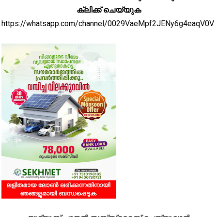
ക്ലിക്ക് ചെയ്യുക
https://whatsapp.com/channel/0029VaeMpf2JENy6g4eaqV0V