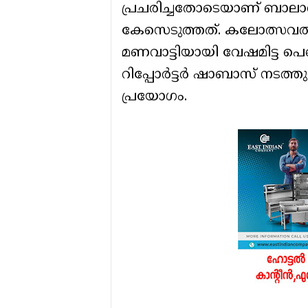
പ്രചരിച്ചതോടെയാണ് ബാ
കേസെടുത്തത്. കലോത്സവത്ത
മണവാട്ടിയായി വേഷമിട്ട പെണ്
റിപ്പോർട്ടർ ഷാബാസ് നടത്
പ്രയോഗം.