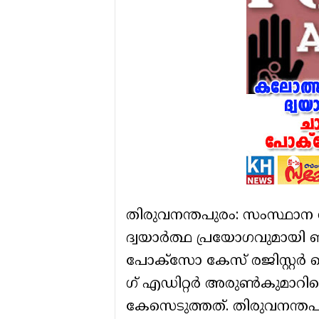
തിരുവനന്തപുരം: സംസ്ഥാന 
ദ്വയാർത്ഥ പ്രയോ​ഗവുമായി ബന
പോക്സോ കേസ് രജിസ്റ്റർ ച
ഗ് എഡിറ്റർ അരുൺകുമാറിനെ
കേസെടുത്തത്. തിരുവനന്ത