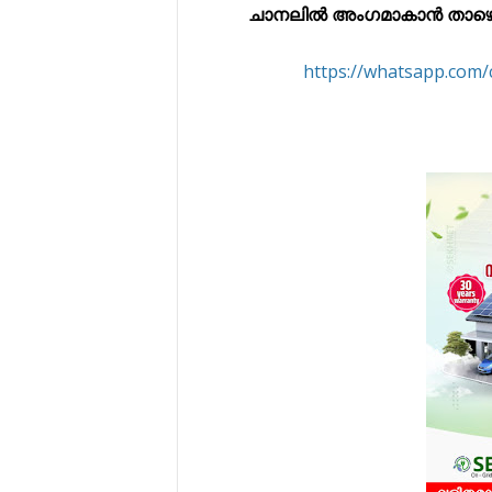
ചാനലിൽ അംഗമാകാൻ താഴെ കൊട
https://whatsapp.co