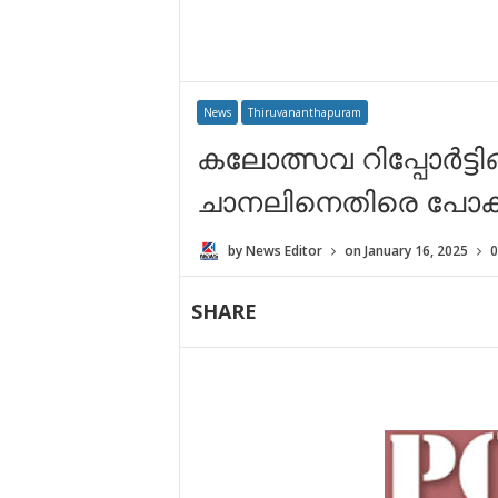
News
Thiruvananthapuram
കലോത്സവ റിപ്പോർട്ട
ചാനലിനെതിരെ പോക
by
News Editor
on
January 16, 2025
0
SHARE