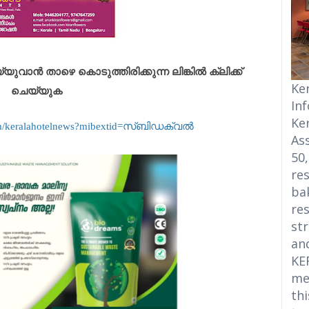
ാൻ താഴെ കൊടുത്തിരിക്കുന്ന ലിങ്കിൽ ക്ലിക്ക്
Ke
ചെയ്യുക
In
Ke
om/keralahotelnews?mibextid=സ്‌ബിഡക്വൽ
Ass
50
res
bak
res
str
an
KE
me
thi