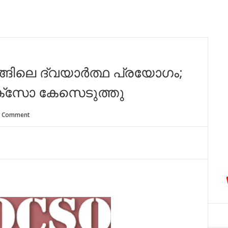
ിങ്ങിലെ ദ്വയാർത്ഥ പ്രയോഗം;
്സോ കേസെടുത്തു
 Comment