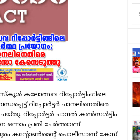
സ്കൂൾ കലോത്സവ റിപ്പോർട്ടിം​ഗിലെ
്ധപ്പെട്ട് റിപ്പോർട്ടർ ചാനലിനെതിരെ
െയ്തു. റിപ്പോർട്ടർ ചാനൽ കൺസൾട്ടിം​
 ഒന്നാം പ്രതി ചേർത്താണ്
പുരം കന്റോൺമെന്റ് പൊലീസാണ് കേസ്