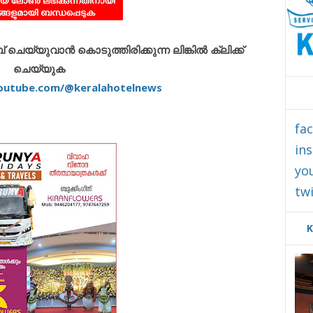
െയ്യുവാൻ കൊടുത്തിരിക്കുന്ന ലിങ്കിൽ ക്ലിക്ക്
ചെയ്യുക
outube.com/@keralahotelnews
fa
in
yo
twi
K