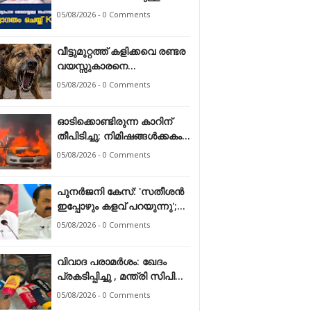
സഹായത്തെ സ്വാഗതം
05/08/2026 - 0 Comments
ചെയ്ത് കേരള ഹോട്ടൽ &
റെസ്റ്റോറന്റ്
വീട്ടുമുറ്റത്ത് കളിക്കവെ രണ്ടര
അസോസിയേഷൻ
വയസ്സുകാരനെ
തെരുവുനായ ആക്രമിച്ചു
05/08/2026 - 0 Comments
ഓടിക്കൊണ്ടിരുന്ന കാറിന്
തീപിടിച്ചു; നിമിഷങ്ങൾക്കകം
പൂർണമായി കത്തിനശിച്ചു
05/08/2026 - 0 Comments
പുനർജനി കേസ്: 'സതീശൻ
ഇപ്പോഴും കളവ് പറയുന്നു';
മുഖ്യമന്ത്രിക്കെതിരെ
05/08/2026 - 0 Comments
ആരോപണം തള്ളി എം.വി.
ഗോവിന്ദൻ
വിവാദ പരാമർശം: ഖേദം
പ്രകടിപ്പിച്ചു , മന്ത്രി സിപി
ജോൺ
05/08/2026 - 0 Comments