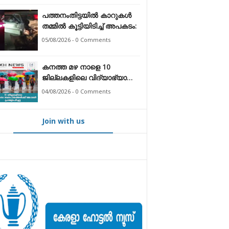
പത്തനംതിട്ടയിൽ കാറുകൾ
തമ്മിൽ കൂട്ടിയിടിച്ച് അപകടം:
05/08/2026 - 0 Comments
കനത്ത മഴ നാളെ 10
ജില്ലകളിലെ വിദ്യാഭ്യാസ
സ്ഥാപനങ്ങൾക്ക് അവധി
04/08/2026 - 0 Comments
പ്രഖ്യാപിച്ചു
Join with us