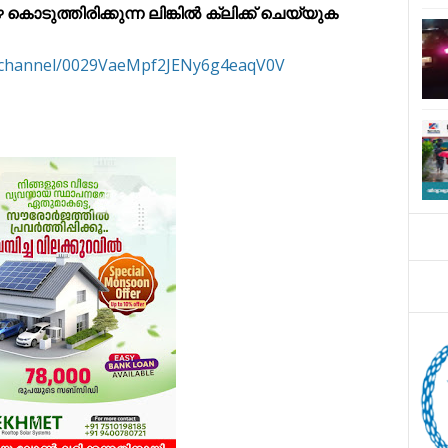
ുത്തിരിക്കുന്ന ലിങ്കിൽ ക്ലിക്ക് ചെയ്യുക
m/channel/0029VaeMpf2JENy6g4eaqV0V