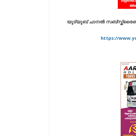
യൂട്യൂബ് ചാനൽ സബ്സ്ക്രൈബ് ച
https://www.y