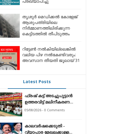
പ്രഖ്യാപിച്ചു
തൃശൂർ മെഡിക്കൽ കോളേജ്
ആശുപത്രിയിലെ
നിർമ്മാണത്തിലിരിക്കുന്ന
കെട്ടിടത്തിൽ തീപിടുത്തം
റിട്ടേൺ നൽകിയില്ലെങ്കിൽ
വലിയ പിഴ നൽകേണ്ടിവരും:
അവസാന തീയതി ജൂലായ് 31
Latest Posts
ഫ്രഷ് കട്ട് അടച്ചുപൂട്ടാന്‍
ഉത്തരവിട്ട് മലിനീകരണ
നിയന്ത്രണ ബോര്‍ഡ്
05/08/2026 - 0 Comments
കാലവർഷക്കെടുതി -
വ്യാപാര മേഖലക്കുള്ള