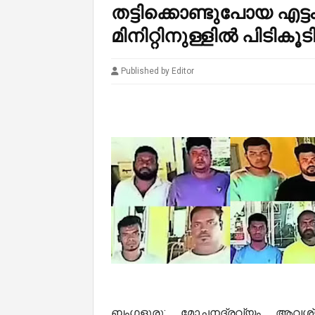
തട്ടിക്കൊണ്ടുപോയ എട
മിനിറ്റിനുള്ളിൽ പിടികൂട
Published by Editor
ബംഗളൂരു: മോചനദ്രവ്യം ആവശ്യപ്പ