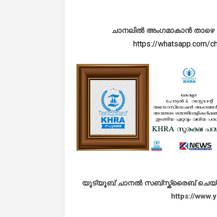
ചാനലിൽ അംഗമാകാൻ താഴെ കൊടു
https://whatsapp.com
യൂട്യൂബ് ചാനൽ സബ്സ്ക്രൈബ് ചെയ്യുവ
https://www