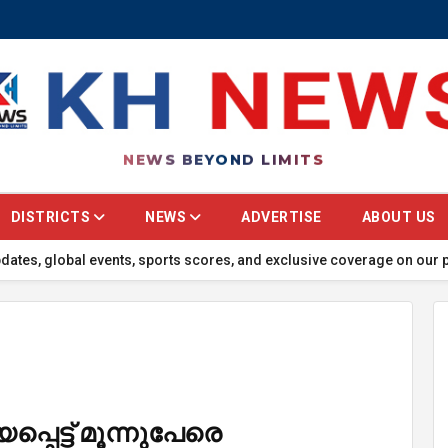
NEWS BEYOND LIMITS
DISTRICTS
NEWS
ADVERTISE
ABOUT US
bal events, sports scores, and exclusive coverage on our portal! 🔴 
െട്ട് മൂന്നുപേരെ