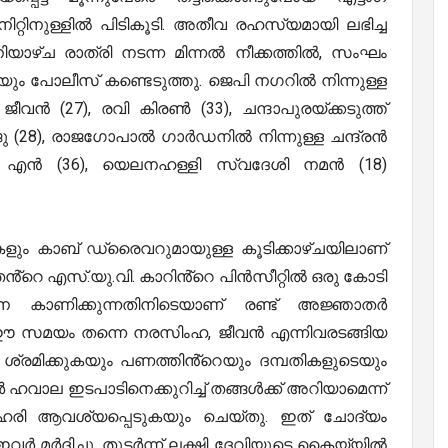
റ്റിനുള്ളിൽ പിടികൂടി. അതീവ രഹസ്യമായി ലഭിച്ച
യാഴ്ച രാത്രി നടന്ന മിന്നൽ നീക്കത്തിൽ, സംഘം
യും പോലീസ് കണ്ടെടുത്തു. ജെപി നഗറിൽ നിന്നുള്ള
ീവൻ (27), രവി കിരൺ (33), ചന്ദാപുരയ്ക്കടുത്ത്
ാജു (28), രാജഗോപാൽ ഗാർഡനിൽ നിന്നുള്ള ചന്ദ്രൻ
ർ എൻ (36), യെലനഹള്ളി സ്വദേശി നമൻ (18)
ും കാബ് ഡ്രൈവറുമായുള്ള കൂടിക്കാഴ്ചയിലാണ്
്റെ എസ്.യു.വി. കാറിൻ്റെ പിൻസീറ്റിൽ ഒരു കോടി
െ കാണിക്കുന്നതിനിടെയാണ് രണ്ട് അജ്ഞാതർ
. ഈ സമയം തന്നെ നരസിംഹ, ജീവൻ എന്നിവരടങ്ങിയ
്രമിക്കുകയും പണത്തിൻ്റെയും ദമ്പതികളുടെയും
വാല ഇടപാടിനെക്കുറിച്ച് തങ്ങൾക്ക് അറിയാമെന്ന്
രി ആവശ്യപ്പെടുകയും ചെയ്തു. ഇത് ചോദ്യം
മർദ്ദിച്ചു. തുടർന്ന് ലക്ഷ്മി ദേവിയുടെ കൈയ്യിൽ