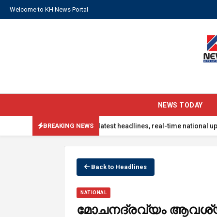
Welcome to KH News Portal
NEWS TODAY
 updated with the latest headlines, real-time national updates, glo
BREAKING NEWS
Back to Headlines
NATIONAL
മോചനദ്രവ്യം ആവശ്യപ്പ