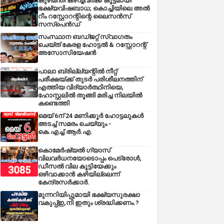
കുഴിമന്തി കഴിച്ചവർക്ക് കൂട്ടമായി
ഭക്ഷ്യവിഷബാധ; കൊച്ചിയിലെ അൽ
റീം റസ്റ്റോറന്റിന്റെ ലൈസൻസ്
സസ്പെൻഡ്
സംസ്ഥാന ബഡ്‌ജറ്റ് സ്വാഗതം
ചെയ്ത് കേരള ഹോട്ടൽ & റസ്റ്റോറന്റ്
അസോസിയേഷൻ
പാലാ ബ്രില്ല്യന്റിൽ നീറ്റ്
പരീക്ഷയ്ക്ക് തുടർ പരിശീലനത്തിന്
എത്തിയ വിദ്യാർത്ഥിനിയെ,
ഹോസ്റ്റലിൽ തൂങ്ങി മരിച്ച നിലയിൽ
കണ്ടെത്തി
മെയ് 6ന് 24 മണിക്കൂർ ഹോട്ടലുകൾ
അടച്ച് സമരം ചെയ്യും -
കെ.എച്ച്.ആർ.എ.
കൊമേർഷ്യൽ ഗ്യാസ്
വിലവർധനയോടൊപ്പം പെട്രോൾ,
ഡീസല്‍ വില കൂട്ടിയേക്കും
ഒഴിവാക്കാന്‍ കഴിയില്ലെന്ന്
കേന്ദ്രസര്‍ക്കാര്‍.
മുന്നറിയിപ്പുമായി ഭക്ഷ്യസുരക്ഷാ
വകുപ്പ്ഇ,നി ഇതും ശ്രദ്ധിക്കണം.?