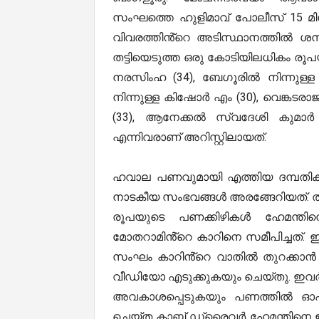
സംഘത്തെ ഹുളിമാവ് പോലീസ് 15 മിനി
വിവരത്തിൻ്റെ അടിസ്ഥാനത്തിൽ ശനി
തട്ടിയെടുത്ത ഒരു കോടിയിലധികം രൂപ
നരസിംഹ (34), ബേഗൂരിൽ നിന്നുള്ള ജ
നിന്നുള്ള കിഷോർ എം (30), വെങ്കടര
(33), ആനേക്കൽ സ്വദേശി കുമാ
എന്നിവരാണ് അറിസ്റ്റിലായത്.
ഹവാല പണവുമായി എത്തിയ ദമ്പതികള
നാടകീയ സംഭവങ്ങൾ അരങ്ങേറിയത്. തൻ
രൂപയുടെ പണക്കിഴികൾ ഹേമന്തിന
മോതറാമിൻ്റെ കാറിനെ സമീപിച്ചത്
സംഘം കാറിൻ്റെ വാതിൽ തുറക്കാൻ ശ
വീഡിയോ എടുക്കുകയും ചെയ്തു. ഇവർ ഹ
അവകാശപ്പെടുകയും പണത്തിൽ ഓഹ
ചെയ്ത കാബ് ഡ്രൈവർ ഹേമന്തിനെ ഇവർ 