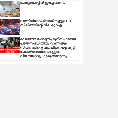
ഹോട്ടലുകളിൽ ഈച്ച ഭരണം!
വാണിജ്യാവശ്യത്തിനുള്ള LPG
സിലിണ്ടറിന്റെ വില കുറച്ചു
രാജ്യത്ത് ഹോട്ടൽ /ടൂറിസം മേഖല
പ്രതിസന്ധിയിൽ, വാണിജ്യ
സിലിണ്ടറിന്റെ വില പിന്നെയും കൂട്ടി,
അവശ്യസാധനങ്ങളുടെ
വിലക്കയറ്റവും കുരുക്കാവുന്നു.