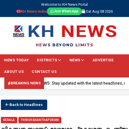
Welcome to KH News Portal
KH News India
Sat Aug 08 2026
Join WhatsApp
NEWS BEYOND LIMITS
NEWS TODAY
DISTRICTS
NEWS
ADVERTISE
ABOUT US
CONTACT US
🔴 BREAKING NEWS: Stay updated with the latest headlines, real-ti
BREAKING NEWS
Back to Headlines
KERALA
THIRUVANANTHAPURAM