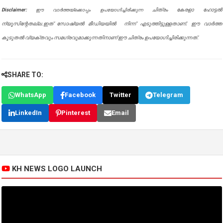
Disclaimer:
ചിത്രം കേരളാ ഹോട്ടൽ
ഈ വാർത്തയ്ക്കൊപ്പം ഉപയോഗിച്ചിരിക്കുന്ന
ന്യൂസിന്റേതല്ല.ഇത് സോഷ്യൽ മീഡിയയിൽ നിന്ന് എടുത്തിട്ടുള്ളതാണ്. ഈ വാർത്ത
കൂടുതൽ വ്യക്തവും സമഗ്രവുമാക്കുന്നതിനാണ് ഈ ചിത്രം ഉപയോഗിച്ചിരിക്കുന്നത്.
SHARE TO:
WhatsApp
Facebook
Twitter
Telegram
LinkedIn
Pinterest
Email
KH NEWS LOGO LAUNCH