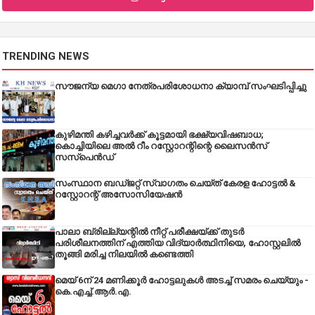
TRENDING NEWS
സൗജന്യ മെഗാ നേത്രപരിശോധനാ ക്യാമ്പ് സംഘടിപ്പിച്ചു
കുഴിമന്തി കഴിച്ചവർക്ക് കൂട്ടമായി ഭക്ഷ്യവിഷബാധ;
കൊച്ചിയിലെ അൽ റീം റസ്റ്റോറന്റിന്റെ ലൈസൻസ്
സസ്പെൻഡ്
സംസ്ഥാന ബഡ്‌ജറ്റ് സ്വാഗതം ചെയ്ത് കേരള ഹോട്ടൽ &
റസ്റ്റോറന്റ് അസോസിയേഷൻ
പാലാ ബ്രില്ല്യന്റിൽ നീറ്റ് പരീക്ഷയ്ക്ക് തുടർ
പരിശീലനത്തിന് എത്തിയ വിദ്യാർത്ഥിനിയെ, ഹോസ്റ്റലിൽ
തൂങ്ങി മരിച്ച നിലയിൽ കണ്ടെത്തി
മെയ് 6ന് 24 മണിക്കൂർ ഹോട്ടലുകൾ അടച്ച് സമരം ചെയ്യും -
കെ.എച്ച്.ആർ.എ.