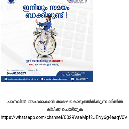
ചാനലിൽ അംഗമാകാൻ താഴെ കൊടുത്തിരിക്കുന്ന ലിങ്കിൽ
ക്ലിക്ക് ചെയ്യുക
https://whatsapp.com/channel/0029VaeMpf2JENy6g4eaqV0V