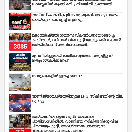
ഹോസ്റ്റലിൽ തൂങ്ങി മരിച്ച നിലയിൽ കണ്ടെത്തി
മെയ് 6ന് 24 മണിക്കൂർ ഹോട്ടലുകൾ അടച്ച് സമരം
ചെയ്യും - കെ.എച്ച്.ആർ.എ.
കൊമേർഷ്യൽ ഗ്യാസ് വിലവർധനയോടൊപ്പം
പെട്രോൾ, ഡീസല്‍ വില കൂട്ടിയേക്കും ഒഴിവാക്കാന്‍
കഴിയില്ലെന്ന് കേന്ദ്രസര്‍ക്കാര്‍.
മുന്നറിയിപ്പുമായി ഭക്ഷ്യസുരക്ഷാ വകുപ്പ്ഇ,നി
ഇതും ശ്രദ്ധിക്കണം.?
ഹോട്ടലുകളിൽ ഈച്ച ഭരണം!
വാണിജ്യാവശ്യത്തിനുള്ള LPG സിലിണ്ടറിന്റെ വില
കുറച്ചു
രാജ്യത്ത് ഹോട്ടൽ /ടൂറിസം മേഖല
പ്രതിസന്ധിയിൽ, വാണിജ്യ സിലിണ്ടറിന്റെ വില
പിന്നെയും കൂട്ടി, അവശ്യസാധനങ്ങളുടെ
വിലക്കയറ്റവും കുരുക്കാവുന്നു.