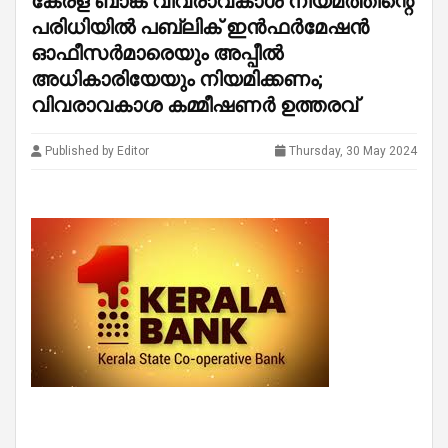
കേരള ബാങ്ക് വിവരാവകാശ നിയമത്തിന്റെ
പരിധിയിൽ പബ്ലിക് ഇൻഫർമേഷൻ
ഓഫീസർമാരെയും അപ്പീൽ
അധികാരിയേയും നിയമിക്കണം;
വിവരാവകാശ കമ്മീഷണർ ഉത്തരവ്
Published by Editor
Thursday, 30 May 2024