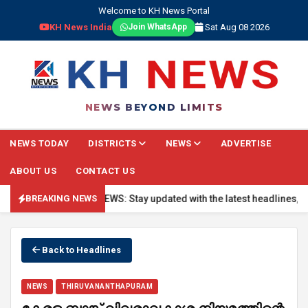
Welcome to KH News Portal
KH News India
Sat Aug 08 2026
Join WhatsApp
NEWS BEYOND LIMITS
NEWS TODAY
DISTRICTS
NEWS
ADVERTISE
ABOUT US
CONTACT US
🔴 BREAKING NEWS: Stay updated with the latest headlines, real-t
BREAKING NEWS
Back to Headlines
NEWS
THIRUVANANTHAPURAM