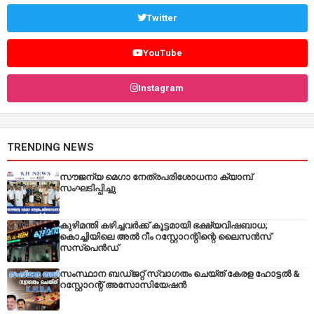
Twitter
YouTube
Instagram
TRENDING NEWS
സൗജന്യ മെഗാ നേത്രപരിശോധനാ ക്യാമ്പ്
സംഘടിപ്പിച്ചു
കുഴിമന്തി കഴിച്ചവർക്ക് കൂട്ടമായി ഭക്ഷ്യവിഷബാധ;
കൊച്ചിയിലെ അൽ റീം റസ്റ്റോറന്റിന്റെ ലൈസൻസ്
സസ്പെൻഡ്
സംസ്ഥാന ബഡ്‌ജറ്റ് സ്വാഗതം ചെയ്ത് കേരള ഹോട്ടൽ &
റസ്റ്റോറന്റ് അസോസിയേഷൻ