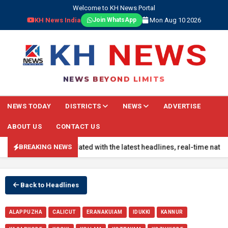
Welcome to KH News Portal
KH News India
Mon Aug 10 2026
Join WhatsApp
NEWS BEYOND LIMITS
NEWS TODAY
DISTRICTS
NEWS
ADVERTISE
ABOUT US
CONTACT US
tay updated with the latest headlines, real-time national updates, 
BREAKING NEWS
Back to Headlines
ALAPPUZHA
CALICUT
ERANAKUIAM
IDUKKI
KANNUR